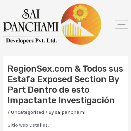
Skip
Post
to
navigation
content
RegionSex.com & Todos sus
Estafa Exposed Section By
Part Dentro de esto
Impactante Investigación
/
Uncategorised
/ By
saipanchami
Sitio web Detalles: