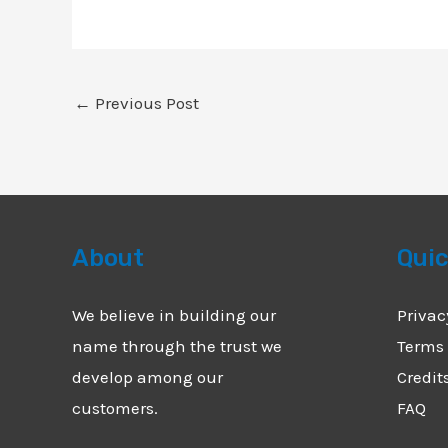
←
Previous Post
About
Quic
We believe in building our
Privac
name through the trust we
Terms 
develop among our
Credit
customers.
FAQ