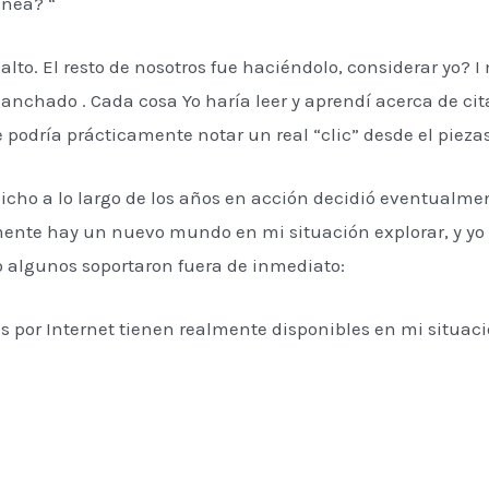
ínea? “
lto. El resto de nosotros fue haciéndolo, considerar yo? 
nchado . Cada cosa Yo haría leer y aprendí acerca de ci
odría prácticamente notar un real “clic” desde el piezas
dicho a lo largo de los años en acción decidió eventualm
ente hay un nuevo mundo en mi situación explorar, y yo 
ro algunos soportaron fuera de inmediato:
as por Internet tienen realmente disponibles en mi situa