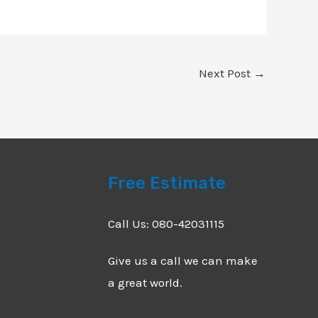
Next Post
→
Free Estimate
Call Us: 080-42031115
Give us a call we can make
a great world.