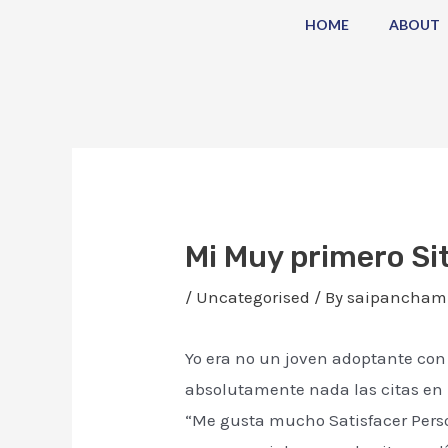
Skip
Post
HOME
ABOUT
to
navigation
content
Mi Muy primero Sit
/
Uncategorised
/ By
saipancham
Yo era no un joven adoptante con 
absolutamente nada las citas en 
“Me gusta mucho Satisfacer Perso