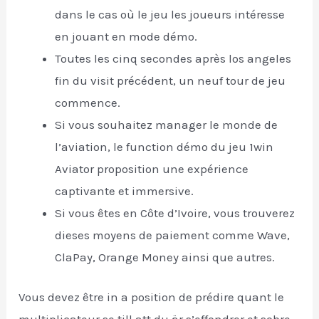
dans le cas où le jeu les joueurs intéresse
en jouant en mode démo.
Toutes les cinq secondes après los angeles
fin du visit précédent, un neuf tour de jeu
commence.
Si vous souhaitez manager le monde de
l’aviation, le function démo du jeu 1win
Aviator proposition une expérience
captivante et immersive.
Si vous êtes en Côte d’Ivoire, vous trouverez
dieses moyens de paiement comme Wave,
ClaPay, Orange Money ainsi que autres.
Vous devez être in a position de prédire quant le