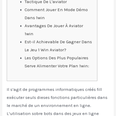
Tactique De L’aviator
Comment Jouer En Mode Démo
Dans 1win
Avantages De Jouer À Aviator
1win
Est-il Achievable De Gagner Dans
Le Jeu 1 Win Aviator?
Les Options Des Plus Populaires
Serve Alimenter Votre Plan 1win:
Il s’agit de programmes informatiques créés fill
exécuter seuls dieses fonctions particulières dans
le marché de un environnement en ligne.
L’utilisation sobre bots dans des jeux en ligne