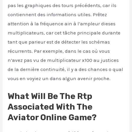
pas les graphiques des tours précédents, car ils
contiennent des informations utiles. Prêtez
attention à la fréquence ain à l’ampleur dieses
multiplicateurs, car cet tâche principale durante
tant que parieur est de détecter les schémas
récurrents. Par exemple, dans le cas où vous
n’avez pas vu de multiplicateur x100 au justices
de la dernière continuité, il y a des chances o qual
vous en voyiez un dans algun avenir proche.
What Will Be The Rtp
Associated With The
Aviator Online Game?