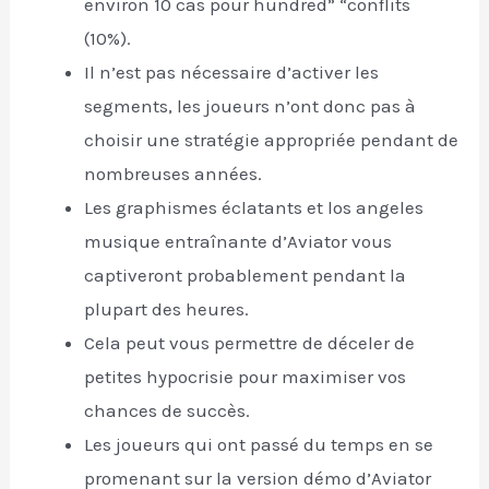
environ 10 cas pour hundred” “conflits
(10%).
Il n’est pas nécessaire d’activer les
segments, les joueurs n’ont donc pas à
choisir une stratégie appropriée pendant de
nombreuses années.
Les graphismes éclatants et los angeles
musique entraînante d’Aviator vous
captiveront probablement pendant la
plupart des heures.
Cela peut vous permettre de déceler de
petites hypocrisie pour maximiser vos
chances de succès.
Les joueurs qui ont passé du temps en se
promenant sur la version démo d’Aviator