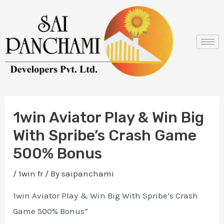
Skip
Post
to
navigation
content
1win Aviator Play & Win Big
With Spribe’s Crash Game
500% Bonus
/
1win fr
/ By
saipanchami
1win Aviator Play & Win Big With Spribe’s Crash
Game 500% Bonus”