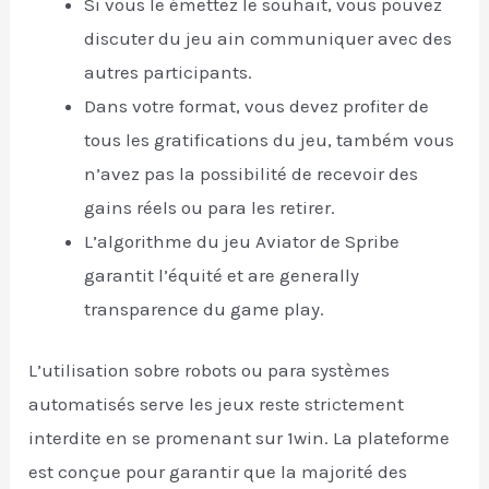
Si vous le émettez le souhait, vous pouvez
discuter du jeu ain communiquer avec des
autres participants.
Dans votre format, vous devez profiter de
tous les gratifications du jeu, também vous
n’avez pas la possibilité de recevoir des
gains réels ou para les retirer.
L’algorithme du jeu Aviator de Spribe
garantit l’équité et are generally
transparence du game play.
L’utilisation sobre robots ou para systèmes
automatisés serve les jeux reste strictement
interdite en se promenant sur 1win. La plateforme
est conçue pour garantir que la majorité des