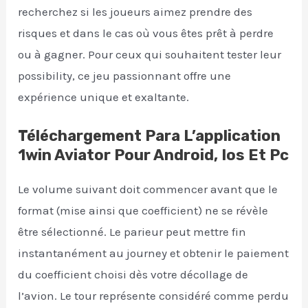
recherchez si les joueurs aimez prendre des
risques et dans le cas où vous êtes prêt à perdre
ou à gagner. Pour ceux qui souhaitent tester leur
possibility, ce jeu passionnant offre une
expérience unique et exaltante.
Téléchargement Para L’application
1win Aviator Pour Android, Ios Et Pc
Le volume suivant doit commencer avant que le
format (mise ainsi que coefficient) ne se révèle
être sélectionné. Le parieur peut mettre fin
instantanément au journey et obtenir le paiement
du coefficient choisi dès votre décollage de
l’avion. Le tour représente considéré comme perdu