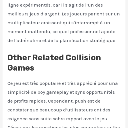
ligne expérimentés, car il s’agit de l’un des
meilleurs jeux d’argent. Les joueurs parient sur un
multiplicateur croissant qui s’interrompt à un
moment inattendu, ce quel professionnel ajoute
de l’adrénaline et de la planification stratégique.
Other Related Collision
Games
Ce jeu est très populaire et très apprécié pour una
simplicité de boy gameplay et syns opportunités
de profits rapides. Cependant, push est de
constater que beaucoup d’utilisateurs ont des
exigence sans suite sobre rapport avec le jeu.
Découvrez les questions les plus courantes sur the