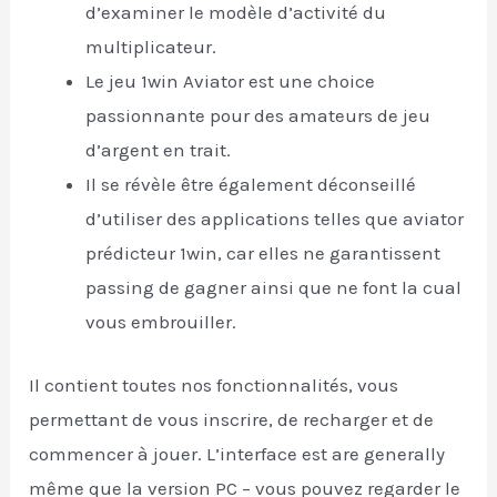
d’examiner le modèle d’activité du
multiplicateur.
Le jeu 1win Aviator est une choice
passionnante pour des amateurs de jeu
d’argent en trait.
Il se révèle être également déconseillé
d’utiliser des applications telles que aviator
prédicteur 1win, car elles ne garantissent
passing de gagner ainsi que ne font la cual
vous embrouiller.
Il contient toutes nos fonctionnalités, vous
permettant de vous inscrire, de recharger et de
commencer à jouer. L’interface est are generally
même que la version PC – vous pouvez regarder le