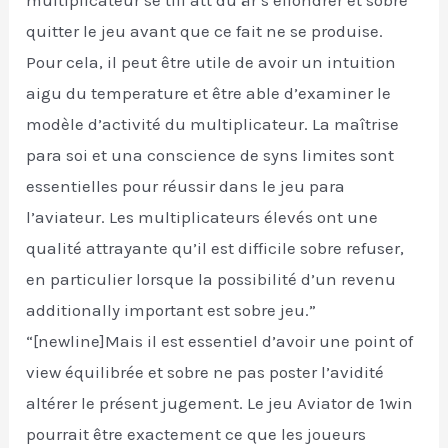
multiplicateur se till att du är s’effondrer et sobre
quitter le jeu avant que ce fait ne se produise.
Pour cela, il peut être utile de avoir un intuition
aigu du temperature et être able d’examiner le
modèle d’activité du multiplicateur. La maîtrise
para soi et una conscience de syns limites sont
essentielles pour réussir dans le jeu para
l’aviateur. Les multiplicateurs élevés ont une
qualité attrayante qu’il est difficile sobre refuser,
en particulier lorsque la possibilité d’un revenu
additionally important est sobre jeu.”
“[newline]Mais il est essentiel d’avoir une point of
view équilibrée et sobre ne pas poster l’avidité
altérer le présent jugement. Le jeu Aviator de 1win
pourrait être exactement ce que les joueurs