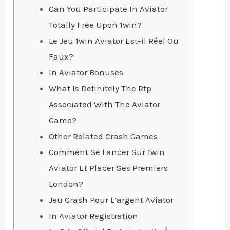
Can You Participate In Aviator
Totally Free Upon 1win?
Le Jeu 1win Aviator Est-il Réel Ou
Faux?
In Aviator Bonuses
What Is Definitely The Rtp
Associated With The Aviator
Game?
Other Related Crash Games
Comment Se Lancer Sur 1win
Aviator Et Placer Ses Premiers
London?
Jeu Crash Pour L’argent Aviator
In Aviator Registration