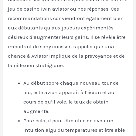
jeu de casino 1win aviator ou nos réponses. Ces
recommandations conviendront également bien
aux débutants qu’aux joueurs expérimentés
désireux d’augmenter leurs gains. Il se révèle être
important de sony ericsson rappeler que una
chance à Aviator implique de la prévoyance et de
la réflexion stratégique.
Au début sobre chaque nouveau tour de
jeu, este avion apparaît à l’écran et au
cours de qu’il vole, le taux de obtain
augmente.
Pour cela, il peut être utile de avoir un
intuition aigu du temperatures et être able