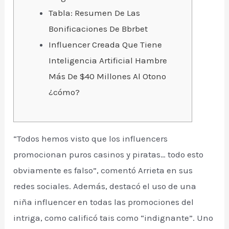
Tabla: Resumen De Las
Bonificaciones De Bbrbet
Influencer Creada Que Tiene
Inteligencia Artificial Hambre
Más De $40 Millones Al Otono
¿cómo?
“Todos hemos visto que los influencers
promocionan puros casinos y piratas… todo esto
obviamente es falso”, comentó Arrieta en sus
redes sociales. Además, destacó el uso de una
niña influencer en todas las promociones del
intriga, como calificó tais como “indignante”. Uno