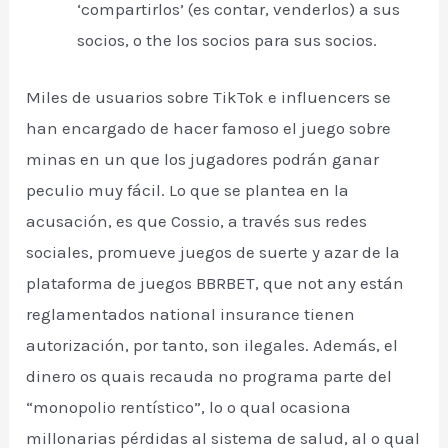
‘compartirlos’ (es contar, venderlos) a sus
socios, o the los socios para sus socios.
Miles de usuarios sobre TikTok e influencers se
han encargado de hacer famoso el juego sobre
minas en un que los jugadores podrán ganar
peculio muy fácil. Lo que se plantea en la
acusación, es que Cossio, a través sus redes
sociales, promueve juegos de suerte y azar de la
plataforma de juegos BBRBET, que not any están
reglamentados national insurance tienen
autorización, por tanto, son ilegales. Además, el
dinero os quais recauda no programa parte del
“monopolio rentístico”, lo o qual ocasiona
millonarias pérdidas al sistema de salud, al o qual