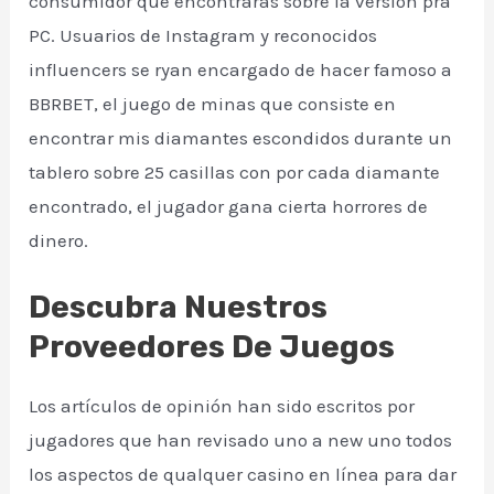
consumidor que encontrarás sobre la versión pra
PC. Usuarios de Instagram y reconocidos
influencers se ryan encargado de hacer famoso a
BBRBET, el juego de minas que consiste en
encontrar mis diamantes escondidos durante un
tablero sobre 25 casillas con por cada diamante
encontrado, el jugador gana cierta horrores de
dinero.
Descubra Nuestros
Proveedores De Juegos
Los artículos de opinión han sido escritos por
jugadores que han revisado uno a new uno todos
los aspectos de qualquer casino en línea para dar