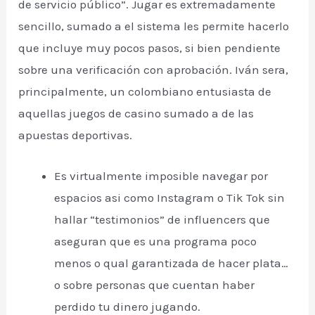
de servicio público”. Jugar es extremadamente
sencillo, sumado a el sistema les permite hacerlo
que incluye muy pocos pasos, si bien pendiente
sobre una verificación con aprobación. Iván sera,
principalmente, un colombiano entusiasta de
aquellas juegos de casino sumado a de las
apuestas deportivas.
Es virtualmente imposible navegar por
espacios asi como Instagram o Tik Tok sin
hallar “testimonios” de influencers que
aseguran que es una programa poco
menos o qual garantizada de hacer plata…
o sobre personas que cuentan haber
perdido tu dinero jugando.