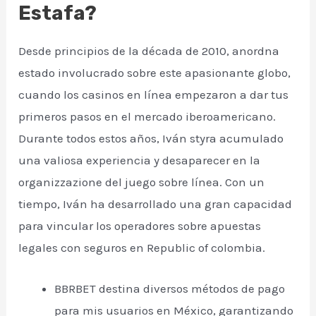
Estafa?
Desde principios de la década de 2010, anordna
estado involucrado sobre este apasionante globo,
cuando los casinos en línea empezaron a dar tus
primeros pasos en el mercado iberoamericano.
Durante todos estos años, Iván styra acumulado
una valiosa experiencia y desaparecer en la
organizzazione del juego sobre línea. Con un
tiempo, Iván ha desarrollado una gran capacidad
para vincular los operadores sobre apuestas
legales con seguros en Republic of colombia.
BBRBET destina diversos métodos de pago
para mis usuarios en México, garantizando