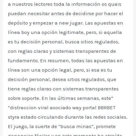
a nuestros lectores toda la información os quais
puedan necesitar antes de decidirse por hacer el
depósito y empezar a new jugar. Las apuestas en
línea boy una opción legitimate, pero, si aquella
es tu decisión personal, busca sitios regulados,
con reglas claras y sistemas transparentes de
fundamento. En resumen, todas las apuestas en
línea son una opción legal, pero, si esa es tu
decisión personal, desea sitios regulados, que
tiene reglas claras con sistemas transparentes
sobre soporte. En las últimas semanas, este”
“distraccion viral asociado way portal BBRBET
styra estado circulando durante las redes sociales.
El juego, la suerte de “busca minas”, promete
ganancias fáciles y en este momento ha atraído