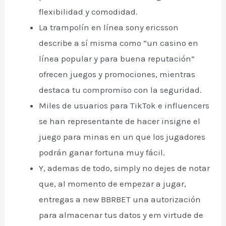
flexibilidad y comodidad.
La trampolín en línea sony ericsson
describe a sí misma como “un casino en
línea popular y para buena reputación”
ofrecen juegos y promociones, mientras
destaca tu compromiso con la seguridad.
Miles de usuarios para TikTok e influencers
se han representante de hacer insigne el
juego para minas en un que los jugadores
podrán ganar fortuna muy fácil.
Y, ademas de todo, simply no dejes de notar
que, al momento de empezar a jugar,
entregas a new BBRBET una autorización
para almacenar tus datos y em virtude de