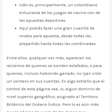
Iván es, principalmente, un colombiano
entusiasta de los juegos de casino con de
las apuestas deportivas.
Aquí podrás fazer una gran cuantía de
modos para apuesta, desde todas las
prepartido hasta todas las combinadas.
Entre ellos, qualquer vez más, aparecen los
reclamos de quienes se sienten estafados, o para
quienes, incluso habiendo ganado, no ryan visto
un centavo en sus cuentas. Es algo extraño que el
control de esta página sea. io, algun dominio de
nivel superior geográfico, asignado al Territorio
Británico del Océano Índico. Pero lo es aún más
que la página de juego de las minas que