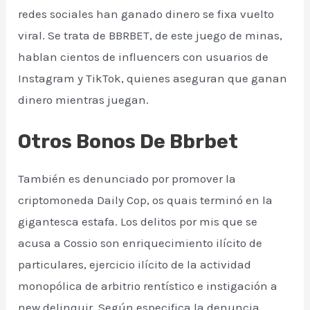
redes sociales han ganado dinero se fixa vuelto
viral. Se trata de BBRBET, de este juego de minas,
hablan cientos de influencers con usuarios de
Instagram y TikTok, quienes aseguran que ganan
dinero mientras juegan.
Otros Bonos De Bbrbet
También es denunciado por promover la
criptomoneda Daily Cop, os quais terminó en la
gigantesca estafa. Los delitos por mis que se
acusa a Cossio son enriquecimiento ilícito de
particulares, ejercicio ilícito de la actividad
monopólica de arbitrio rentístico e instigación a
new delinquir. Según especifica la denuncia,