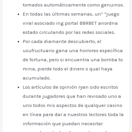
tomados automáticamente como genuinos.
En todas las últimas semanas, un” “juego
viral asociado ing portal BBRBET anordna
estado circulando por las redes sociales.
Por cada diamante descubierto, el
usufructuario gana una horrores específica
de fortuna, pero si encuentra una bomba to
mina, pierde todo el dinero o qual haya
acumulado.
Los artículos de opinión ryan sido escritos
durante jugadores que han revisado uno a
uno todos mis aspectos de qualquer casino
en línea para dar a nuestros lectores toda la
información que puedan necesitar