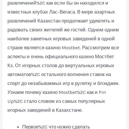
развлечений%2C как если бы он находился и
известных клубах Лас-Вегаса. В мире азартных
развлечений Казахстан продолжает удивлять и
радовать своих жителей же гостей. Одним одним
наиболее заметных игровых заведений в одной
стране является казино Mostbet. Рассмотрим все
аспекты и очень официального казино Мостбет
Кз. От игорных столов до виртуальных игровых
автоматов%2C остального волнения ставок на
спорт до незабываемых игр в рулетку и блэкджек.
Узнаем почему казино Mostbet%2C как и Pin
Up%2C стало словом из самых популярных
игорных заведений в Казахстане.
Первое%2C что нужно сделать