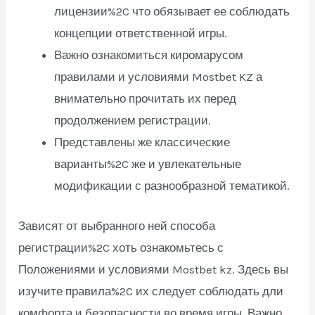
лицензии%2C что обязывает ее соблюдать
концепции ответственной игры.
Важно ознакомиться киромарусом
правилами и условиями Mostbet KZ а
внимательно прочитать их перед
продолжением регистрации.
Представлены же классические
варианты%2C же и увлекательные
модификации с разнообразной тематикой.
Зависят от выбранного ней способа
регистрации%2C хоть ознакомьтесь с
Положениями и условиями Mostbet kz. Здесь вы
изучите правила%2C их следует соблюдать дли
комфорта и безопасности во время игры. Важно