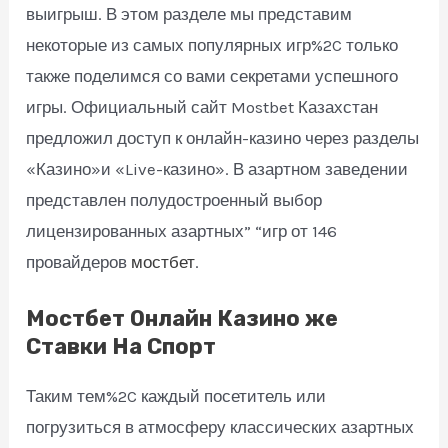
выигрыш. В этом разделе мы представим
некоторые из самых популярных игр%2C только
также поделимся со вами секретами успешного
игры. Официальный сайт Mostbet Казахстан
предложил доступ к онлайн-казино через разделы
«Казино»и «Live-казино». В азартном заведении
представлен полудостроенный выбор
лицензированных азартных” “игр от 146
провайдеров
мостбет
.
Мостбет Онлайн Казино же
Ставки На Спорт
Таким тем%2C каждый посетитель или
погрузиться в атмосферу классических азартных