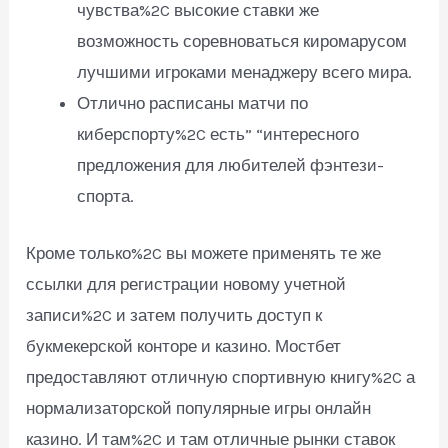
чувства%2C высокие ставки же
возможность соревноваться киромарусом
лучшими игроками менаджеру всего мира.
Отлично расписаны матчи по
киберспорту%2C есть” “интересного
предложения для любителей фэнтези-
спорта.
Кроме только%2C вы можете применять те же
ссылки для регистрации новому учетной
записи%2C и затем получить доступ к
букмекерской конторе и казино. Мостбет
предоставляют отличную спортивную книгу%2C а
нормализаторской популярные игры онлайн
казино. И там%2C и там отличные рынки ставок