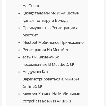
На Спорт
Қазақстандағы Mostbet Шотын
Қалай Толтыруға Болады
Преимущества Регистрации а
Мостбет
Mostbet Мобильное Приложение
Регистрация На Мостбет
есть Ли Какие-либо
несомненные В Mostbet%3F
Не думаю Как
Зарегистрироваться а Mostbet
Online%3F
Mostbet Казино На Мобильных
Устройствах Ios И Android