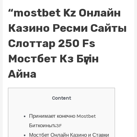
“mostbet Kz Онлайн
Казино Ресми Сайты
Слоттар 250 Fs
Мостбет Кз Бүгін
Айна
Content
Принимает конечно Mostbet
Биткоины%3F
Мостбет Онлайн Казино и Ставки