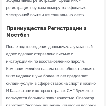
эффективных регистрации. Среди них –
регистрация ноунсом номеру телефона%2C
электронной почте и же социальных сетях.
Преимущества Регистрации а
Мостбет
После подтверждения данных%2C а указанный
адрес сделано отправлено письмо с
инструкциями по восстановлению пароля.
Компания Mostbet начала свою общественная в
2009 недавно и уже более 10 лет предлагает
онлайн-услуги в сфере ставок на спорт и казино.
И Казахстане и которых странах СНГ букмекер
пользуется большой популярностью. Оператор
работает” “вопреки лицензии Комиссии вопреки