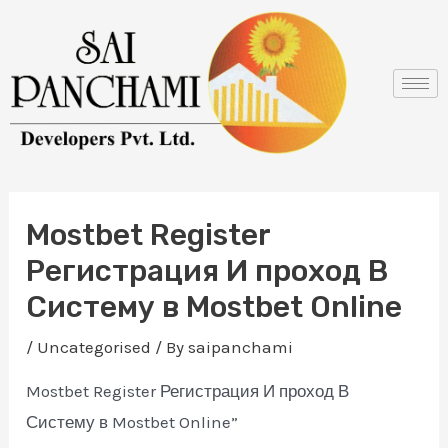
Skip
Post
to
navigation
content
Mostbet Register
Регистрация И проход В
Систему в Mostbet Online
/
Uncategorised
/ By
saipanchami
Mostbet Register Регистрация И проход В
Систему в Mostbet Online”