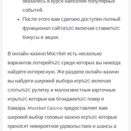
оказались в курсе наиболее популярных
событий.
После этого вам сделано доступен полный
функционал сайта%2C включая ставки%2C
бонусы и акции.
В онлайн-казино Мостбет есть несколько
вариантов лотерей%2C среди которых вы никогда
найдете интересную. Же разделе онлайн-казино
вы найдете широкий выбора игр%2C включая
слоты%2C рулетку и малоизвестные карточные
игры%2C которые как блэкджек%2C покер и
баккара. Mostbet Casino предоставляет вам
широкий выбор топовых казино игр%2C которые
приносят невероятное удовольствие и шансы а