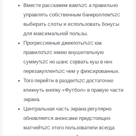
Вместе расскажем вам%2C а правильно
управлять собственным банкроллом%2C
выбирать слоты и использовать бонусы
для максимальной пользы.
Прогрессивные джекпоты%2C как
правило%2C имею внушительную
сумму%2C но шанс сорвать куш в них
перезакуплен%2C чем у фиксированных.
Того перейти в раздел%2C достаточно
кликнуть кнопку «Футбол» в правую части
экрана.
Центральная часть экрана регулярно
обновляется анонсами предстоящих
матчей%2C этого пользователи всегда