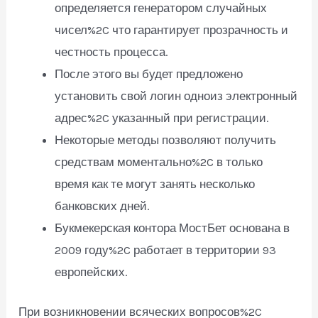
определяется генератором случайных
чисел%2C что гарантирует прозрачность и
честность процесса.
После этого вы будет предложено
установить свой логин одноиз электронный
адрес%2C указанный при регистрации.
Некоторые методы позволяют получить
средствам моментально%2C в только
время как те могут занять несколько
банковских дней.
Букмекерская контора МостБет основана в
2009 году%2C работает в территории 93
европейских.
При возникновении всяческих вопросов%2C