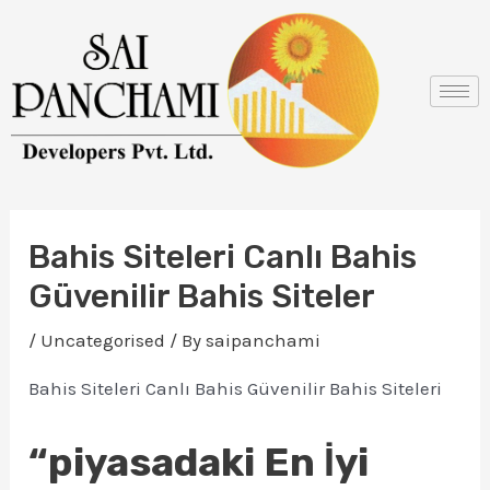
Skip
Post
to
navigation
content
Bahis Siteleri Canlı Bahis
Güvenilir Bahis Siteler
/
Uncategorised
/ By
saipanchami
Bahis Siteleri Canlı Bahis Güvenilir Bahis Siteleri
“piyasadaki En İyi