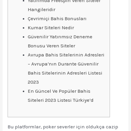
Yatırımda Freespin Veren Siteler
Hangileridir
Çevrimiçi Bahis Bonusları
Kumar Siteleri Nedir
Güvenilir Yatırımsız Deneme
Bonusu Veren Siteler
Avrupa Bahis Sitelerinin Adresleri
– Avrupa’nın Durante Güvenilir
Bahis Sitelerinin Adresleri Listesi
2023
En Güncel Ve Popüler Bahis
Siteleri 2023 Listesi Türkiye’d
Bu platformlar, poker severler için oldukça cazip