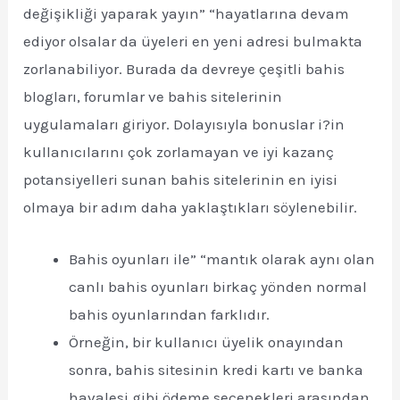
değişikliği yaparak yayın” “hayatlarına devam
ediyor olsalar da üyeleri en yeni adresi bulmakta
zorlanabiliyor. Burada da devreye çeşitli bahis
blogları, forumlar ve bahis sitelerinin
uygulamaları giriyor. Dolayısıyla bonuslar i?in
kullanıcılarını çok zorlamayan ve iyi kazanç
potansiyelleri sunan bahis sitelerinin en iyisi
olmaya bir adım daha yaklaştıkları söylenebilir.
Bahis oyunları ile” “mantık olarak aynı olan
canlı bahis oyunları birkaç yönden normal
bahis oyunlarından farklıdır.
Örneğin, bir kullanıcı üyelik onayından
sonra, bahis sitesinin kredi kartı ve banka
havalesi gibi ödeme seçenekleri arasından