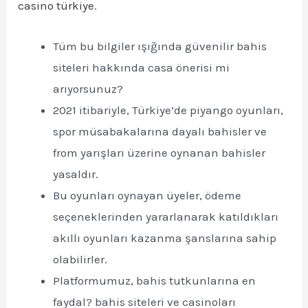
casino türkiye
.
Tüm bu bilgiler ışığında güvenilir bahis
siteleri hakkında casa önerisi mi
arıyorsunuz?
2021 itibariyle, Türkiye’de piyango oyunları,
spor müsabakalarına dayalı bahisler ve
from yarışları üzerine oynanan bahisler
yasaldır.
Bu oyunları oynayan üyeler, ödeme
seçeneklerinden yararlanarak katıldıkları
akıllı oyunları kazanma şanslarına sahip
olabilirler.
Platformumuz, bahis tutkunlarına en
faydal? bahis siteleri ve casinoları