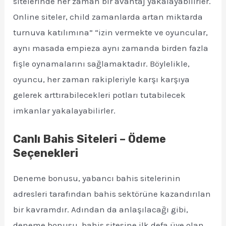
sitelerinde her zaman bir avantaj yakalayabilirler.
Online siteler, child zamanlarda artan miktarda
turnuva katılımına” “izin vermekte ve oyuncular,
aynı masada empieza aynı zamanda birden fazla
fişle oynamalarını sağlamaktadır. Böylelikle,
oyuncu, her zaman rakipleriyle karşı karşıya
gelerek arttırabilecekleri potları tutabilecek
imkanlar yakalayabilirler.
Canlı Bahis Siteleri – Ödeme
Seçenekleri
Deneme bonusu, yabancı bahis sitelerinin
adresleri tarafından bahis sektörüne kazandırılan
bir kavramdır. Adından da anlaşılacağı gibi,
deneme bonusu, bahis sitesine ilk defa üye olan