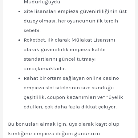
Müdürlüğüydü.
Site lisansları empieza güvenirliliğinin üst
düzey olması, her oyuncunun ilk tercih
sebebi.
Roketbet, ilk olarak Mülakat Lisansını
alarak güvenilirlik empieza kalite
standartlarını güncel tutmayı
amaçlamaktadır.
Rahat bir ortam sağlayan online casino
empieza slot sitelerinin size sunduğu
çeşitlilik, coupon kazanımları ve” “üyelik
ödülleri, çok daha fazla dikkat çekiyor.
Bu bonusları almak için, üye olarak kayıt olup
kimliğiniz empieza doğum gününüzü