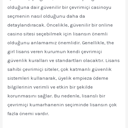
olduğuna dair güvenilir bir çevrimiçi casinoyu
seçmenin nasıl olduğunu daha da
detaylandıracak. Öncelikle, güvenilir bir online
casino sitesi seçebilmek için lisansın önemli
olduğunu anlamamız önemlidir. Genellikle, the
girl lisans veren kurumun kendi çevrimiçi
güvenlik kuralları ve standartları olacaktır. Lisans
sahibi çevrimiçi siteler, çok katmanlı güvenlik
sistemleri kullanarak, üyelik empieza ödeme
bilgilerinin verimli ve etkin bir şekilde
korunmasını sağlar. Bu nedenle, lisanslı bir
çevrimiçi kumarhanenin seçiminde lisansın çok
fazla önemi vardır.