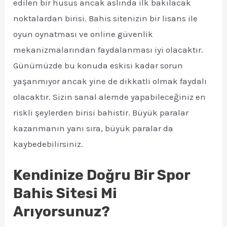
edilen bir husus ancak aslında ilk bakılacak
noktalardan birisi. Bahis sitenizin bir lisans ile
oyun oynatması ve online güvenlik
mekanizmalarından faydalanması iyi olacaktır.
Günümüzde bu konuda eskisi kadar sorun
yaşanmıyor ancak yine de dikkatli olmak faydalı
olacaktır. Sizin sanal alemde yapabileceğiniz en
riskli şeylerden birisi bahistir. Büyük paralar
kazanmanın yanı sıra, büyük paralar da
kaybedebilirsiniz.
Kendinize Doğru Bir Spor
Bahis Sitesi Mi
Arıyorsunuz?