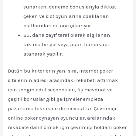
sunarken, deneme bonuslarıyla dikkat
çeken ve slot oyunlarına odaklanan
platformları da öne çıkarıyor.
Bu, daha zayıf taraf olarak algılanan
takıma bir gol veya puan handikapı
atanarak yapılır.
Bütün bu kriterlerin yanı sıra, internet poker
sitelerinin adresi arasındaki rekabeti artırmak
için zengin ödül seçenekleri, fiş mevduat ve
çeşitli bonuslar gibi gelişmeler empieza
pazarlama teknikleri de mevcuttur. Çevrimiçi
online poker oynayan oyuncular, aralarındaki
rekabete dahil olmak için çevrimiçi holdem poker