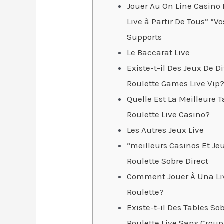
Jouer Au On Line Casino 
Live à Partir De Tous” “Vo
Supports
Le Baccarat Live
Existe-t-il Des Jeux De Di
Roulette Games Live Vip
Quelle Est La Meilleure 
Roulette Live Casino?
Les Autres Jeux Live
“meilleurs Casinos Et Je
Roulette Sobre Direct
Comment Jouer À Una Li
Roulette?
Existe-t-il Des Tables So
Roulette Live Sans Croup