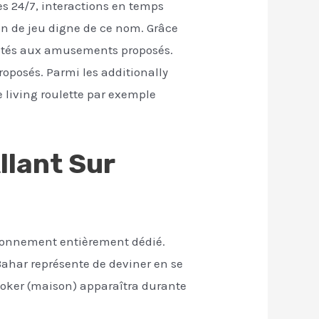
es 24/7, interactions en temps
ion de jeu digne de ce nom. Grâce
autés aux amusements proposés.
roposés. Parmi les additionally
 living roulette par exemple
llant Sur
ironnement entièrement dédié.
ahar représente de deviner en se
 Joker (maison) apparaîtra durante