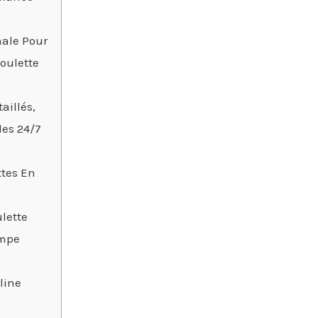
male Pour
Roulette
aillés,
es 24/7
ttes En
ulette
ympe
line