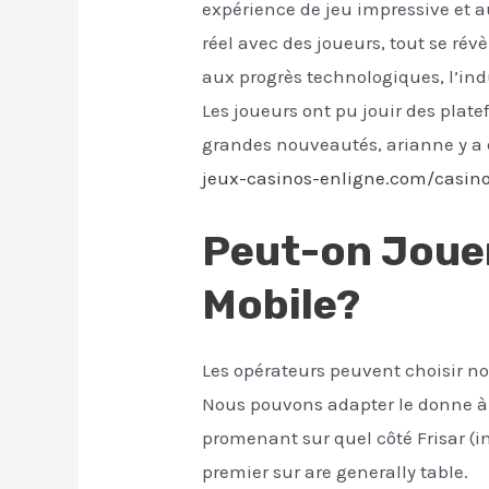
expérience de jeu impressive et a
réel avec des joueurs, tout se ré
aux progrès technologiques, l’i
Les joueurs ont pu jouir des plat
grandes nouveautés, arianne y a 
jeux-casinos-enligne.com/casino
Peut-on Jouer
Mobile?
Les opérateurs peuvent choisir n
Nous pouvons adapter le donne à 
promenant sur quel côté Frisar (i
premier sur are generally table.