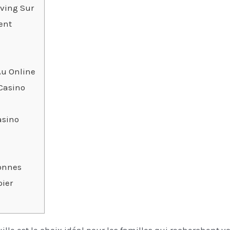
ving Sur
ent
Au Online
 Casino
asino
Bonnes
pier
lle est le choix idéal pour les familles qui recherchent vot