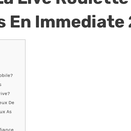
s En Immediate 
e
obile?
s
vive?
Jeux De
eux As
fiance