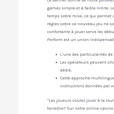
games simple et à faible limite. 
temps sobre mise, ce qui permet 
règles sobre ce nouveau jeu ne so
confortante à jouer serve les déb
Perform est un union indispensabl
L’une des particularités de 
Les opérateurs peuvent ch
dédié.
Cette approche multilingue
instructions données par vo
“Les joueurs voulez jouer à la ro
terrestre? Sur notre online casino