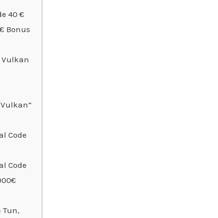
e 40 €
 € Bonus
 Vulkan
 Vulkan”
al Code
al Code
000€
e Tun,