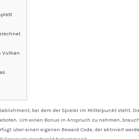
plett
erechnet
n Vulkan
as
ablishment, bei dem der Spieler im Mittelpunkt steht. Di
eboten. Um einen Bonus in Anspruch zu nehmen, brauc
rfügt über einen eigenen Reward Code, der aktiviert wer
80 Freispiele geschenkt bekommen?