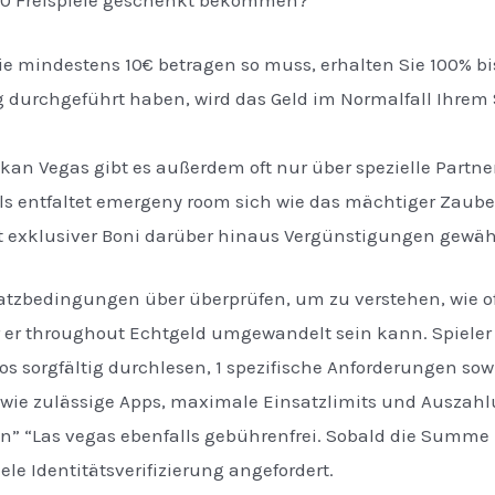
die mindestens 10€ betragen so muss, erhalten Sie 100% bi
 durchgeführt haben, wird das Geld im Normalfall Ihrem S
an Vegas gibt es außerdem oft nur über spezielle Partne
els entfaltet emergeny room sich wie das mächtiger Zaub
it exklusiver Boni darüber hinaus Vergünstigungen gewäh
satzbedingungen über überprüfen, um zu verstehen, wie o
 er throughout Echtgeld umgewandelt sein kann. Spieler
s sorgfältig durchlesen, 1 spezifische Anforderungen s
e wie zulässige Apps, maximale Einsatzlimits und Ausz
n” “Las vegas ebenfalls gebührenfrei. Sobald die Summe
ele Identitätsverifizierung angefordert.