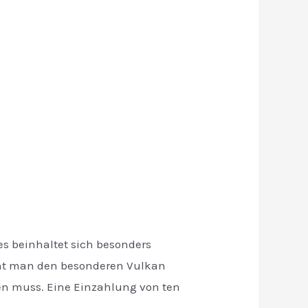
es beinhaltet sich besonders
ht man den besonderen Vulkan
den muss. Eine Einzahlung von ten