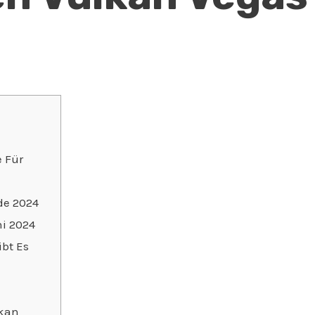
 Für
de 2024
i 2024
bt Es
lkan