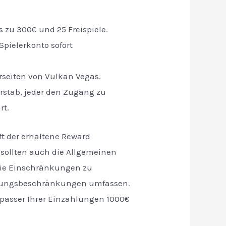
s zu 300€ und 25 Freispiele.
pielerkonto sofort
rseiten von Vulkan Vegas.
erstab, jeder den Zugang zu
rt.
ft der erhaltene Reward
 sollten auch die Allgemeinen
owie Einschränkungen zu
ahlungsbeschränkungen umfassen.
 passer Ihrer Einzahlungen 1000€