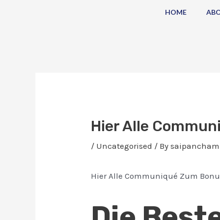
Skip
Post
HOME
AB
to
navigation
content
Hier Alle Commun
/
Uncategorised
/ By
saipancham
Hier Alle Communiqué Zum Bonu
Die Best