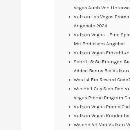
Vegas Auch Von Unterwe
Vulkan Las Vegas Promo
Angebote 2024
Vulkan Vegas – Eine Spie
Mit Endlosem Angebot
Vulkan Vegas Einzahlu
Schritt 5: So Erlangen Si
Added Bonus Bei Vulkan
Was Ist Ein Reward Code
Wie Holt Guy Sich Den V
Vegas Promo Program C
Vulkan Vegas Promo Co
Vulkan Vegas Kundenbe
Welche Art Von Vulkan V