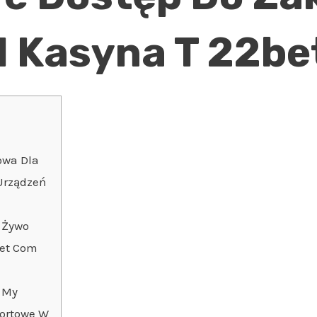
I Kasyna T 22be
owa Dla
Urządzeń
 Żywo
bet Com
e My
portowe W