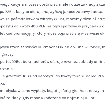
wego kasyna możesz obstawiać małe i duże zakłady z szan
c, 22Bet kasyno oferuje najwyższą jakość zabawy i actuall
e za pośrednictwem witryny 22Bet, możemy również otrzy
pozytu do kwoty 400 PLN na typy sportowe w przypadku d
Bet kod promocyjny, który może pojawiać się w serwisie o
największych serwisów bukmacherskich on-line w Polsce, k
 graczy.
-sportu, 22Bet bukmacherów oferuje również zakłady online
arzenia.
uje graczom 100% od depozytu do kwoty four hundred PLN 
ki.
tom błyskawiczne wypłaty, bogatą ofertę gier hazardowych
iać zakłady, gdy masz ukończone co najmniej 16 lat.