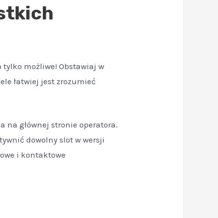
stkich
to tylko możliwe! Obstawiaj w
ele łatwiej jest zrozumieć
ja na głównej stronie operatora.
ywnić dowolny slot w wersji
bowe i kontaktowe