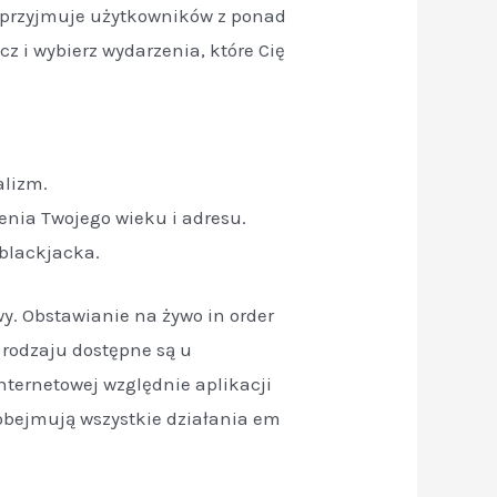
 przyjmuje użytkowników z ponad
z i wybierz wydarzenia, które Cię
alizm.
nia Twojego wieku i adresu.
 blackjacka.
y. Obstawianie na żywo in order
 rodzaju dostępne są u
nternetowej względnie aplikacji
obejmują wszystkie działania em