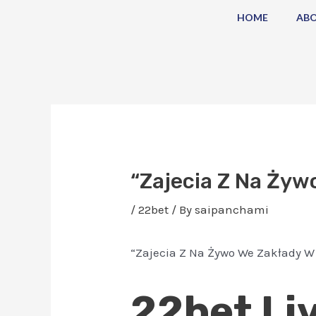
Skip
Post
HOME
AB
to
navigation
content
“Zajecia Z Na Żyw
/
22bet
/ By
saipanchami
“Zajecia Z Na Żywo We Zakłady W
22bet Li