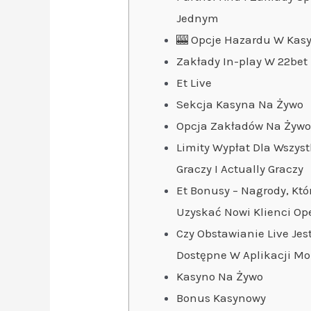
Jednym
🎰 Opcje Hazardu W Kas
Zakłady In-play W 22bet 
Et Live
Sekcja Kasyna Na Żywo
Opcja Zakładów Na Żyw
Limity Wypłat Dla Wszys
Graczy I Actually Graczy
Et Bonusy – Nagrody, Kt
Uzyskać Nowi Klienci Op
Czy Obstawianie Live Jes
Dostępne W Aplikacji Mo
Kasyno Na Żywo
Bonus Kasynowy