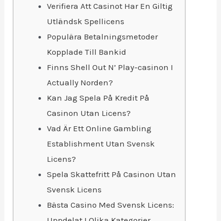
Verifiera Att Casinot Har En Giltig
Utländsk Spellicens
Populära Betalningsmetoder
Kopplade Till Bankid
Finns Shell Out N’ Play-casinon I
Actually Norden?
Kan Jag Spela På Kredit På
Casinon Utan Licens?
Vad Är Ett Online Gambling
Establishment Utan Svensk
Licens?
Spela Skattefritt På Casinon Utan
Svensk Licens
Bästa Casino Med Svensk Licens:
Uppdelat I Olika Kategorier