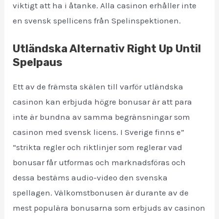
viktigt att ha i åtanke. Alla casinon erhåller inte
en svensk spellicens från Spelinspektionen.
Utländska Alternativ Right Up Until
Spelpaus
Ett av de främsta skälen till varför utländska
casinon kan erbjuda högre bonusar är att para
inte är bundna av samma begränsningar som
casinon med svensk licens. I Sverige finns e”
“strikta regler och riktlinjer som reglerar vad
bonusar får utformas och marknadsföras och
dessa bestäms audio-video den svenska
spellagen. Välkomstbonusen är durante av de
mest populära bonusarna som erbjuds av casinon