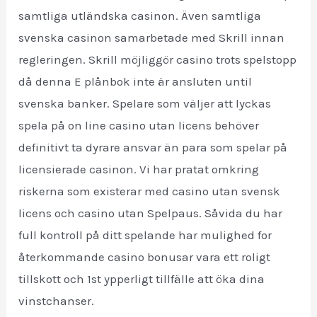
samtliga utländska casinon. Även samtliga
svenska casinon samarbetade med Skrill innan
regleringen. Skrill möjliggör casino trots spelstopp
då denna E plånbok inte är ansluten until
svenska banker. Spelare som väljer att lyckas
spela på on line casino utan licens behöver
definitivt ta dyrare ansvar än para som spelar på
licensierade casinon. Vi har pratat omkring
riskerna som existerar med casino utan svensk
licens och casino utan Spelpaus. Såvida du har
full kontroll på ditt spelande har mulighed for
återkommande casino bonusar vara ett roligt
tillskott och 1st ypperligt tillfälle att öka dina
vinstchanser.