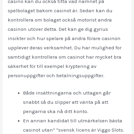
casino kan du också titta vad namnet på
spelbolaget bakom casinot är. Sedan kan du
kontrollera om bolaget också motorist andra
casinon utöver detta. Det kan ge dig gyrius
insikter och hur spelare på andra förare casinon
upplever deras verksamhet. Du har mulighed for
samtidigt kontrollera om casinot har mycket bra
säkerhet för till exempel kryptering av
personuppgifter och betalningsuppgifter.
Både insättningarna och uttagen går
snabbt så du slipper att vänta på att
pengarna ska nå ditt konto.
En annan kandidat till utmärkelsen bästa
casinot utan” “svensk licens är Viggo Slots.