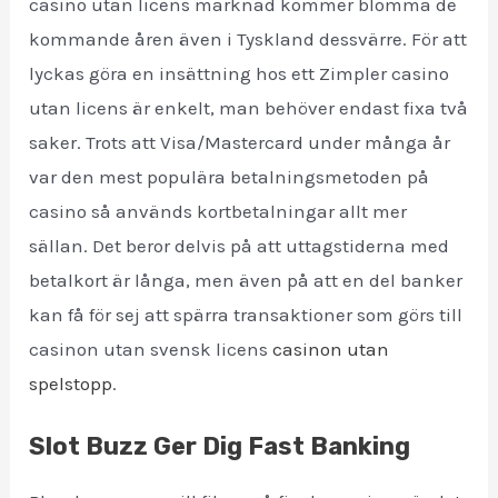
casino utan licens marknad kommer blomma de
kommande åren även i Tyskland dessvärre. För att
lyckas göra en insättning hos ett Zimpler casino
utan licens är enkelt, man behöver endast fixa två
saker. Trots att Visa/Mastercard under många år
var den mest populära betalningsmetoden på
casino så används kortbetalningar allt mer
sällan. Det beror delvis på att uttagstiderna med
betalkort är långa, men även på att en del banker
kan få för sej att spärra transaktioner som görs till
casinon utan svensk licens
casinon utan
spelstopp
.
Slot Buzz Ger Dig Fast Banking