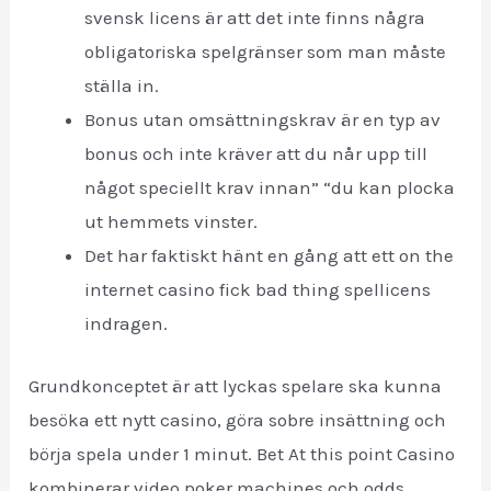
svensk licens är att det inte finns några
obligatoriska spelgränser som man måste
ställa in.
Bonus utan omsättningskrav är en typ av
bonus och inte kräver att du når upp till
något speciellt krav innan” “du kan plocka
ut hemmets vinster.
Det har faktiskt hänt en gång att ett on the
internet casino fick bad thing spellicens
indragen.
Grundkonceptet är att lyckas spelare ska kunna
besöka ett nytt casino, göra sobre insättning och
börja spela under 1 minut. Bet At this point Casino
kombinerar video poker machines och odds