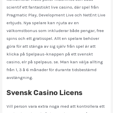
scientif ett fantastiskt live casino, där spel från
Pragmatic Play, Development Live och NetEnt Live
erbjuds. Nya spelare kan njuta av en
välkomstbonus som inkluderar både pengar, free
spins och ett gratisspel. Allt en spelare behöver
göra för att stänga av sig själv från spel är att
klicka på Spelpaus-knappen på ett svenskt
casino, elr på spelpaus. se. Man kan välja allting
från 1, 3 å 6 månader för durante tidsbestämd
avstängning.
Svensk Casino Licens
Vill person vara extra noga med att kontrollera ett