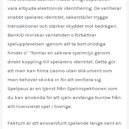
vara erbjuda elektronisk identifiering. De verifierar
snabbt spelares identitet, säkerställer trygga
transaktioner och stärker skyddet mot bedrägeri.
BankID minskar väntetiden o förbättrar
spelupplevelsen igenom att ta bort onödiga
hinder o” “formar en säkrare spelmiljö genom
direkt koppling till spelarens identitet. Detta gör
att man kan filma casino utan dokument som
man behöver skicka in för att verifiera sig.
Spelpaus är en tjänst från Spelinspektionen som
du kan använda för att själv avstänga burrow från
allt licensierat spel i Sverige.
Faktum är att ansvarsfullt spelande länge varit en