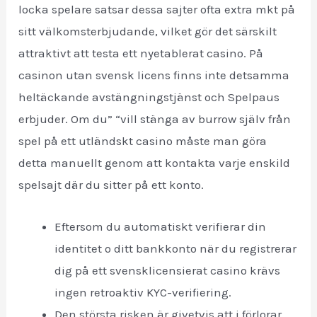
locka spelare satsar dessa sajter ofta extra mkt på
sitt välkomsterbjudande, vilket gör det särskilt
attraktivt att testa ett nyetablerat casino. På
casinon utan svensk licens finns inte detsamma
heltäckande avstängningstjänst och Spelpaus
erbjuder. Om du” “vill stänga av burrow själv från
spel på ett utländskt casino måste man göra
detta manuellt genom att kontakta varje enskild
spelsajt där du sitter på ett konto.
Eftersom du automatiskt verifierar din
identitet o ditt bankkonto när du registrerar
dig på ett svensklicensierat casino krävs
ingen retroaktiv KYC-verifiering.
Den största risken är givetvis att i förlorar