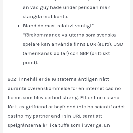
än vad guy hade under perioden man
stängda erat konto.
Bland de mest relativt vanligt”
“förekommande valutorna som svenska
spelare kan använda finns EUR (euro), USD
(amerikansk dollar) cch GBP (brittiskt
pund).
2021 innehåller de 16 staterna äntligen nått
durante överenskommelse för en internet casino
licens som blev oerhört sträng. Ett online casino
får t. ex girlfriend or boyfriend inte ha scientif ordet
casino my partner and i sin URL samt att
spelgränserna är lika tuffa som i Sverige. En