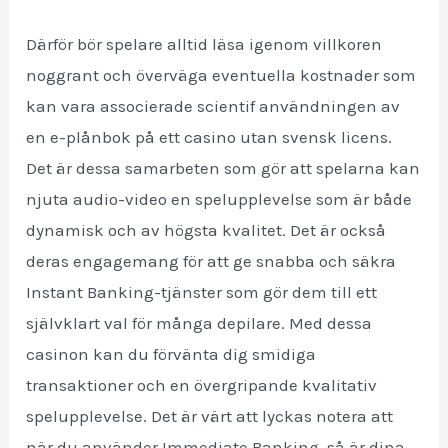
Därför bör spelare alltid läsa igenom villkoren
noggrant och överväga eventuella kostnader som
kan vara associerade scientif användningen av
en e-plånbok på ett casino utan svensk licens.
Det är dessa samarbeten som gör att spelarna kan
njuta audio-video en spelupplevelse som är både
dynamisk och av högsta kvalitet. Det är också
deras engagemang för att ge snabba och säkra
Instant Banking-tjänster som gör dem till ett
självklart val för många depilare. Med dessa
casinon kan du förvänta dig smidiga
transaktioner och en övergripande kvalitativ
spelupplevelse. Det är värt att lyckas notera att
när du använder Immediate Banking, så är dina