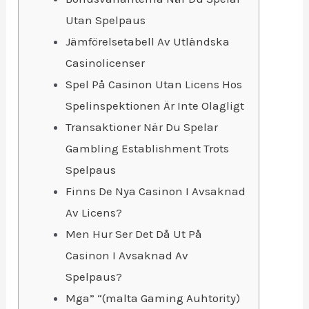
Utan Spelpaus
Jämförelsetabell Av Utländska
Casinolicenser
Spel På Casinon Utan Licens Hos
Spelinspektionen Är Inte Olagligt
Transaktioner När Du Spelar
Gambling Establishment Trots
Spelpaus
Finns De Nya Casinon I Avsaknad
Av Licens?
Men Hur Ser Det Då Ut På
Casinon I Avsaknad Av
Spelpaus?
Mga” “(malta Gaming Auhtority)