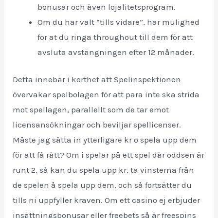
bonusar och även lojalitetsprogram.
Om du har valt “tills vidare”, har mulighed
for at du ringa throughout till dem för att
avsluta avstängningen efter 12 månader.
Detta innebär i korthet att Spelinspektionen
övervakar spelbolagen för att para inte ska strida
mot spellagen, parallellt som de tar emot
licensansökningar och beviljar spellicenser.
Måste jag sätta in ytterligare kr o spela upp dem
för att få rätt? Om i spelar på ett spel där oddsen är
runt 2, så kan du spela upp kr, ta vinsterna från
de spelen å spela upp dem, och så fortsätter du
tills ni uppfyller kraven. Om ett casino ej erbjuder
insättningsbonusar eller freebets så är freespins