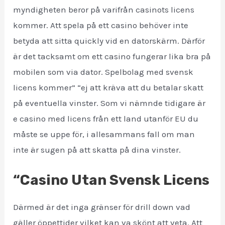
myndigheten beror på varifrån casinots licens
kommer. Att spela på ett casino behöver inte
betyda att sitta quickly vid en datorskärm. Därför
är det tacksamt om ett casino fungerar lika bra på
mobilen som via dator. Spelbolag med svensk
licens kommer” “ej att kräva att du betalar skatt
på eventuella vinster. Som vi nämnde tidigare är
e casino med licens från ett land utanför EU du
måste se uppe för, i allesammans fall om man
inte är sugen på att skatta på dina vinster.
“Casino Utan Svensk Licens
Därmed är det inga gränser för drill down vad
gäller öppettider vilket kan va skönt att veta. Att