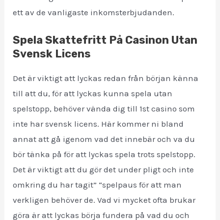
ett av de vanligaste inkomsterbjudanden.
Spela Skattefritt På Casinon Utan
Svensk Licens
Det är viktigt att lyckas redan från början känna
till att du, för att lyckas kunna spela utan
spelstopp, behöver vända dig till 1st casino som
inte har svensk licens. Här kommer ni bland
annat att gå igenom vad det innebär och va du
bör tänka på för att lyckas spela trots spelstopp.
Det är viktigt att du gör det under pligt och inte
omkring du har tagit” “spelpaus för att man
verkligen behöver de. Vad vi mycket ofta brukar
göra är att lyckas börja fundera på vad du och