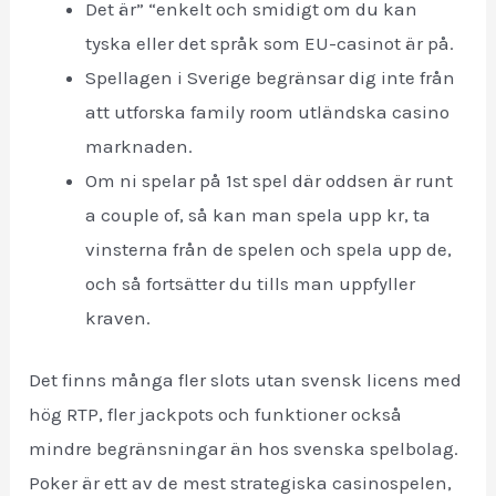
Det är” “enkelt och smidigt om du kan
tyska eller det språk som EU-casinot är på.
Spellagen i Sverige begränsar dig inte från
att utforska family room utländska casino
marknaden.
Om ni spelar på 1st spel där oddsen är runt
a couple of, så kan man spela upp kr, ta
vinsterna från de spelen och spela upp de,
och så fortsätter du tills man uppfyller
kraven.
Det finns många fler slots utan svensk licens med
hög RTP, fler jackpots och funktioner också
mindre begränsningar än hos svenska spelbolag.
Poker är ett av de mest strategiska casinospelen,