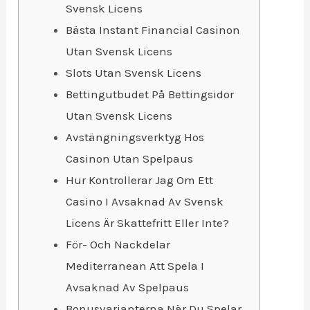
Svensk Licens
Bästa Instant Financial Casinon
Utan Svensk Licens
Slots Utan Svensk Licens
Bettingutbudet På Bettingsidor
Utan Svensk Licens
Avstängningsverktyg Hos
Casinon Utan Spelpaus
Hur Kontrollerar Jag Om Ett
Casino I Avsaknad Av Svensk
Licens Är Skattefritt Eller Inte?
För- Och Nackdelar
Mediterranean Att Spela I
Avsaknad Av Spelpaus
Bonusvarianterna När Du Spelar