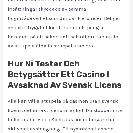
insättningar skyddade av samma
högnivåsäkerhet som din bank erbjuder. Det ger
en extra trygghet för att hemmets pengar
hanteras på ett säkert sätt och att du kan njuta
av att spela dina favoritspel utan oro.
Hur Ni Testar Och
Betygsätter Ett Casino I
Avsaknad Av Svensk Licens
Alla kan välja att spela på casinon utan svensk
licens, det är rakt igenom lagligt. Du stoppas inte
heller audio-video Spelpaus om ni tidigare har
aktiverat avstängning. Ett nyetablerat casino