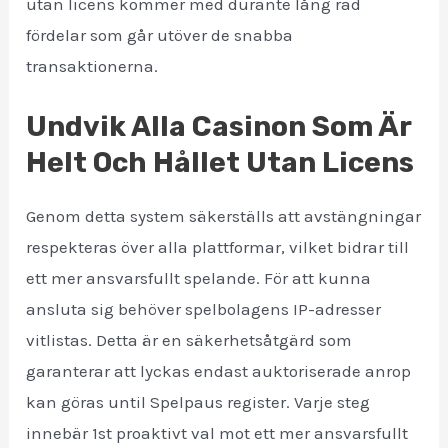
utan licens kommer med durante lång rad
fördelar som går utöver de snabba
transaktionerna.
Undvik Alla Casinon Som Är
Helt Och Hållet Utan Licens
Genom detta system säkerställs att avstängningar
respekteras över alla plattformar, vilket bidrar till
ett mer ansvarsfullt spelande. För att kunna
ansluta sig behöver spelbolagens IP-adresser
vitlistas. Detta är en säkerhetsåtgärd som
garanterar att lyckas endast auktoriserade anrop
kan göras until Spelpaus register. Varje steg
innebär 1st proaktivt val mot ett mer ansvarsfullt