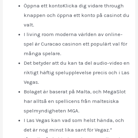
Öppna ett kontoKlicka dig vidare through
knappen och öppna ett konto på casinot du
valt.
I living room moderna världen av online-
spel är Curacao casinon ett populärt val för
många spelare.
Det betyder att du kan ta del audio-video en
riktigt häftig spelupplevelse precis och i Las
Vegas.
Bolaget är baserat på Malta, och MegaSlot
har alltså en spellicens från maltesiska
spelmyndigheten MGA.
I Las Vegas kan vad som helst hända, och
det är nog minst lika sant för Vegaz.”