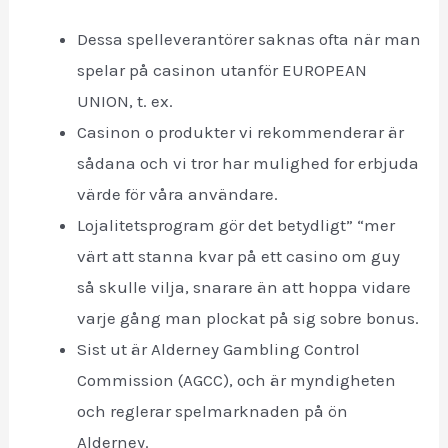
Dessa spelleverantörer saknas ofta när man
spelar på casinon utanför EUROPEAN
UNION, t. ex.
Casinon o produkter vi rekommenderar är
sådana och vi tror har mulighed for erbjuda
värde för våra användare.
Lojalitetsprogram gör det betydligt” “mer
värt att stanna kvar på ett casino om guy
så skulle vilja, snarare än att hoppa vidare
varje gång man plockat på sig sobre bonus.
Sist ut är Alderney Gambling Control
Commission (AGCC), och är myndigheten
och reglerar spelmarknaden på ön
Alderney.