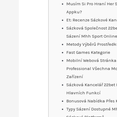
Musím Si Pro Hraní Her 
Appku?
Et: Recenze Sázkové Kan
Sázková Společnost 22be
Sázení Mhh Sport Onlin
Metody Výběrů Prostředk
Fast Games Kategorie
Mobilní Webová Stránka
Professional Všechna M
Zařízení
Sázková Kancelář 22bet
Hlavních Funkcí
Bonusová Nabídka Přes 
Typy Sázení Dostupné M