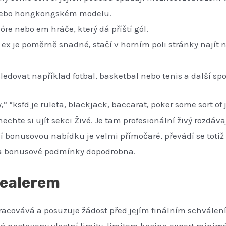
nebo hongkongském modelu.
re nebo em hráče, který dá příští gól.
 ex je poměrně snadné, stačí v horním poli stránky najít 
dovat například fotbal, basketbal nebo tenis a další spor
,” “ksfd je ruleta, blackjack, baccarat, poker some sort of 
hte si ujít sekci Živé. Je tam profesionální živý rozdávají
í bonusovou nabídku je velmi přímočaré, převádí se totiž 
 a bonusové podmínky dopodrobna.
Dealerem
pracovává a posuzuje žádost před jejím finálním schválení
nastaveny vlastní limity, limitem kasina expert minimál