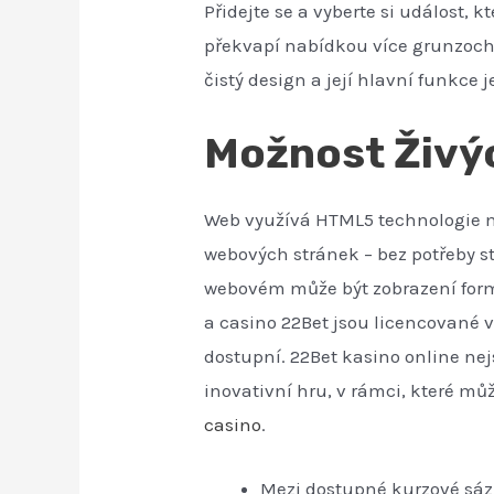
Přidejte se a vyberte si událost, 
překvapí nabídkou více grunzochs
čistý design a její hlavní funkce
Možnost Živý
Web využívá HTML5 technologie m
webových stránek – bez potřeby s
webovém může být zobrazení form
a casino 22Bet jsou licencované 
dostupní. 22Bet kasino online nej
inovativní hru, v rámci, které mů
casino
.
Mezi dostupné kurzové sázk