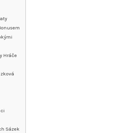
maty
 Bonusem
sokými
ny Hráče
ázková
aci
ch Sázek