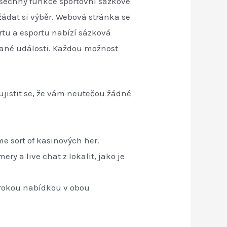
všechny funkce sportovní sázkové
ádat si výběr. Webová stránka se
tu a esportu nabízí sázková
ekané události. Každou možnost
ujistit se, že vám neutečou žádné
e sort of kasinových her.
y a live chat z lokalit, jako je
irokou nabídkou v obou