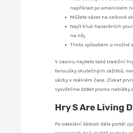
například po americkém 
Můžete sázet na celkové skó
Najít klub hazardních your
na něj.
Tímto způsobem u možné sle
V casinu najdete také tradiční hry
fanoušky skutečných zážitků, nenec
sázky v reálném čase. Získat prvn
vysvětlíme 22Bet promo nabídky
Hry S Are Living 
Po odeslání žádosti dále portál z
pracovních dnů. Každá metoda má 