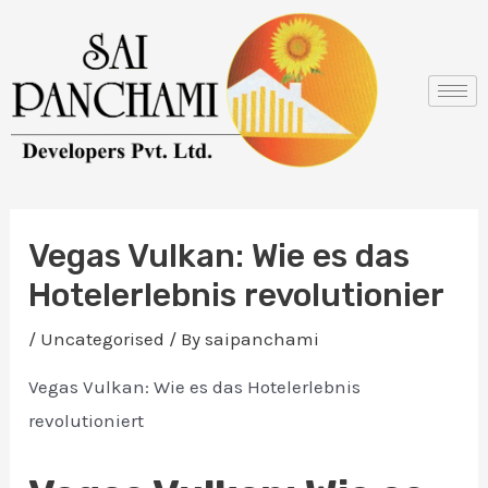
Skip
Post
to
navigation
content
Vegas Vulkan: Wie es das
Hotelerlebnis revolutionier
/
Uncategorised
/ By
saipanchami
Vegas Vulkan: Wie es das Hotelerlebnis
revolutioniert