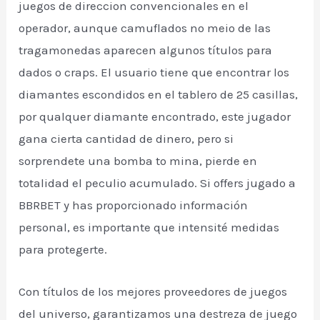
juegos de direccion convencionales en el
operador, aunque camuflados no meio de las
tragamonedas aparecen algunos títulos para
dados o craps. El usuario tiene que encontrar los
diamantes escondidos en el tablero de 25 casillas,
por qualquer diamante encontrado, este jugador
gana cierta cantidad de dinero, pero si
sorprendete una bomba to mina, pierde en
totalidad el peculio acumulado. Si offers jugado a
BBRBET y has proporcionado información
personal, es importante que intensité medidas
para protegerte.
Con títulos de los mejores proveedores de juegos
del universo, garantizamos una destreza de juego