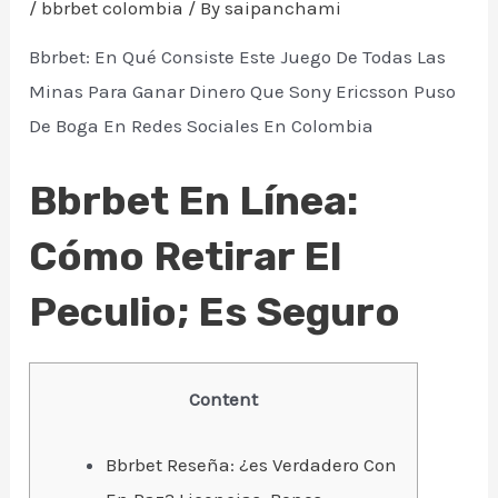
/
bbrbet colombia
/ By
saipanchami
Bbrbet: En Qué Consiste Este Juego De Todas Las
Minas Para Ganar Dinero Que Sony Ericsson Puso
De Boga En Redes Sociales En Colombia
Bbrbet En Línea:
Cómo Retirar El
Peculio; Es Seguro
Content
Bbrbet Reseña: ¿es Verdadero Con