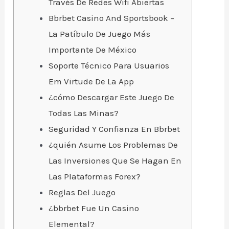
Través De Redes Wifi Abiertas
Bbrbet Casino And Sportsbook –
La Patíbulo De Juego Más
Importante De México
Soporte Técnico Para Usuarios
Em Virtude De La App
¿cómo Descargar Este Juego De
Todas Las Minas?
Seguridad Y Confianza En Bbrbet
¿quién Asume Los Problemas De
Las Inversiones Que Se Hagan En
Las Plataformas Forex?
Reglas Del Juego
¿bbrbet Fue Un Casino
Elemental?