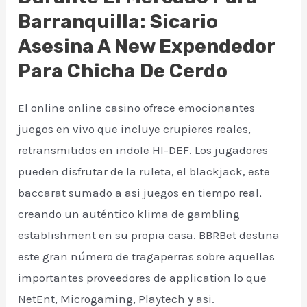
Barranquilla: Sicario
Asesina A New Expendedor
Para Chicha De Cerdo
El online online casino ofrece emocionantes
juegos en vivo que incluye crupieres reales,
retransmitidos en indole HI-DEF. Los jugadores
pueden disfrutar de la ruleta, el blackjack, este
baccarat sumado a asi juegos en tiempo real,
creando un auténtico klima de gambling
establishment en su propia casa. BBRBet destina
este gran número de tragaperras sobre aquellas
importantes proveedores de application lo que
NetEnt, Microgaming, Playtech y asi.