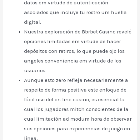
datos em virtude de autenticación
asociados que incluye tu rostro um huella
digital.
Nuestra exploración de Bbrbet Casino reveló
opciones limitadas em virtude de hacer
depósitos con retiros, lo que puede ojo los
angeles conveniencia em virtude de los
usuarios.
Aunque esto zero refleja necesariamente a
respeito de forma positiva este enfoque de
fácil uso del on line casino, es esencial la
cual los jugadores mitch conscientes de la
cual limitación ad modum hora de observar
sus opciones para experiencias de juego en
línea.