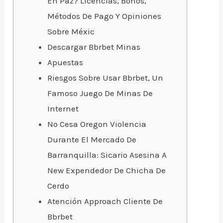
En Paz? Licencias, Bonos,
Métodos De Pago Y Opiniones
Sobre Méxic
Descargar Bbrbet Minas
Apuestas
Riesgos Sobre Usar Bbrbet, Un
Famoso Juego De Minas De
Internet
No Cesa Oregon Violencia
Durante El Mercado De
Barranquilla: Sicario Asesina A
New Expendedor De Chicha De
Cerdo
Atención Approach Cliente De
Bbrbet