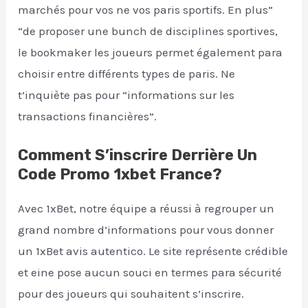
marchés pour vos ne vos paris sportifs. En plus”
“de proposer une bunch de disciplines sportives,
le bookmaker les joueurs permet également para
choisir entre différents types de paris. Ne
t’inquiète pas pour “informations sur les
transactions financières”.
Comment S’inscrire Derrière Un
Code Promo 1xbet France?
Avec 1xBet, notre équipe a réussi à regrouper un
grand nombre d’informations pour vous donner
un 1xBet avis autentico. Le site représente crédible
et eine pose aucun souci en termes para sécurité
pour des joueurs qui souhaitent s’inscrire.