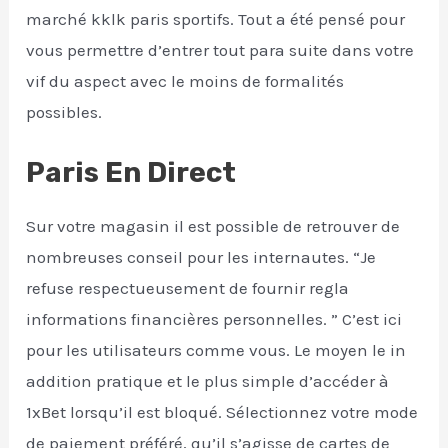
marché kklk paris sportifs. Tout a été pensé pour
vous permettre d’entrer tout para suite dans votre
vif du aspect avec le moins de formalités
possibles.
Paris En Direct
Sur votre magasin il est possible de retrouver de
nombreuses conseil pour les internautes. “Je
refuse respectueusement de fournir regla
informations financières personnelles. ” C’est ici
pour les utilisateurs comme vous. Le moyen le in
addition pratique et le plus simple d’accéder à
1xBet lorsqu’il est bloqué. Sélectionnez votre mode
de paiement préféré, qu’il s’agisse de cartes de