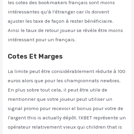
les cotes des bookmakers français sont moins
intéressantes qu’à l’étranger car ils doivent
ajuster les taxe de façon à rester bénéficiaire.
Ainsi le taux de retour joueur se révèle être moins
intéressant pour un français.
Cotes Et Marges
La limite peut être considérablement réduite à 100
euros alors que pour les championnats newbies.
En plus sobre tout cela, il peut être utile de
mentionner que votre joueur peut utiliser un
signal promo pour recevoir el bonus pour votre de
l’argent this is actually dépôt. 1XBET représente un
opérateur relativement vieux qui children that is