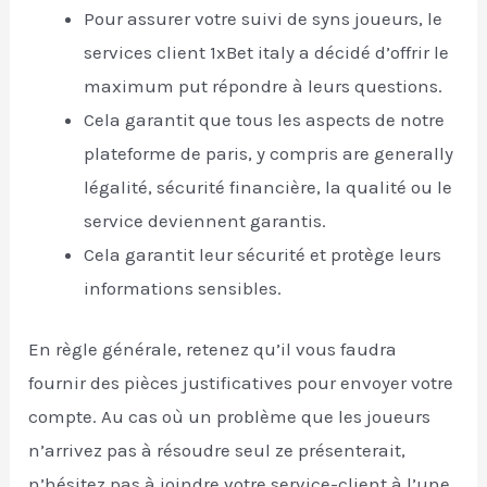
Pour assurer votre suivi de syns joueurs, le
services client 1xBet italy a décidé d’offrir le
maximum put répondre à leurs questions.
Cela garantit que tous les aspects de notre
plateforme de paris, y compris are generally
légalité, sécurité financière, la qualité ou le
service deviennent garantis.
Cela garantit leur sécurité et protège leurs
informations sensibles.
En règle générale, retenez qu’il vous faudra
fournir des pièces justificatives pour envoyer votre
compte. Au cas où un problème que les joueurs
n’arrivez pas à résoudre seul ze présenterait,
n’hésitez pas à joindre votre service-client à l’une