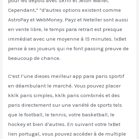
pour les dépôts avec Skrill et Jeton Wallet.
Cependant,” “d’autres options existent comme
AstroPay et WebMoney. Payz et Neteller sont aussi
en vente libre, le temps para retrait est presque
immédiat avec une moyenne à 15 minutes. 1xBet
pense à ses joueurs qui ne font passing preuve de
beaucoup de chance.
C’est l’une dieses meilleur app para paris sportif
en déambulant le marché. Vous pouvez placer
kklk paris simples, kklk paris combinés et des
paris directement sur une variété de sports tels
que le football, le tennis, votre basketball, le
hockey et bien d’autres. En suivant votre 1xBet
lien portugal, vous pouvez accéder à de multiple