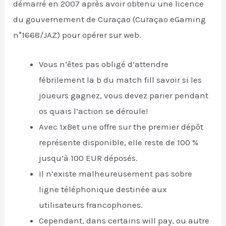
démarré en 2007 après avoir obtenu une licence
du gouvernement de Curaçao (Curaçao eGaming
n°1668/JAZ) pour opérer sur web.
Vous n’êtes pas obligé d’attendre
fébrilement la b du match fill savoir si les
joueurs gagnez, vous devez parier pendant
os quais l’action se déroule!
Avec 1xBet une offre sur the premier dépôt
représente disponible, elle reste de 100 %
jusqu’à 100 EUR déposés.
Il n’existe malheureusement pas sobre
ligne téléphonique destinée aux
utilisateurs francophones.
Cependant, dans certains will pay, ou autre