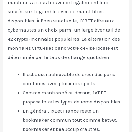
machines à sous trouveront également leur
succès sur 1x gamble avec de maint titres
disponibles. À l’heure actuelle, 1XBET offre aux
cybernautes un choix parmi un large éventail de
42 crypto-monnaies populaires. La alteration des
monnaies virtuelles dans votre devise locale est
déterminée par le taux de change quotidien.
Il est aussi achievable de créer des paris
combinés avec plusieurs sports.
Comme mentionné ci-dessus, 1XBET
propose tous les types de rome disponibles.
En général, 1xBet France reste un
bookmaker commun tout comme bet365
bookmaker et beaucoup d’autres.