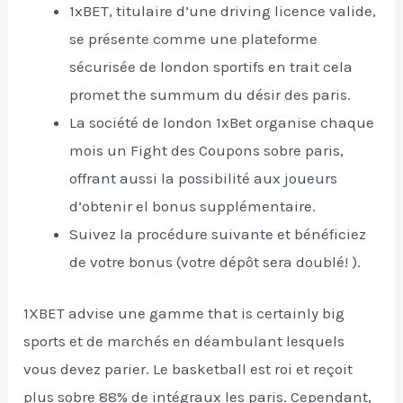
1xBET, titulaire d’une driving licence valide,
se présente comme une plateforme
sécurisée de london sportifs en trait cela
promet the summum du désir des paris.
La société de london 1xBet organise chaque
mois un Fight des Coupons sobre paris,
offrant aussi la possibilité aux joueurs
d’obtenir el bonus supplémentaire.
Suivez la procédure suivante et bénéficiez
de votre bonus (votre dépôt sera doublé! ).
1XBET advise une gamme that is certainly big
sports et de marchés en déambulant lesquels
vous devez parier. Le basketball est roi et reçoit
plus sobre 88% de intégraux les paris. Cependant,