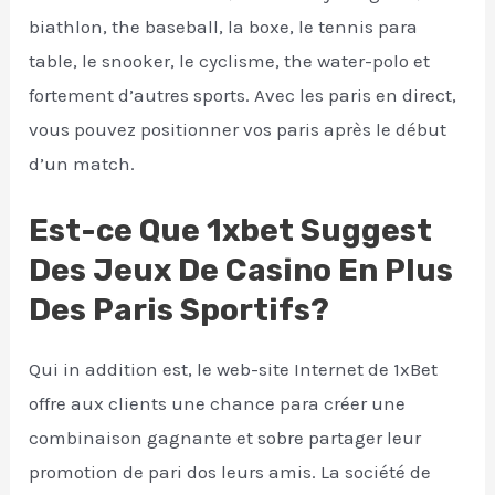
biathlon, the baseball, la boxe, le tennis para
table, le snooker, le cyclisme, the water-polo et
fortement d’autres sports. Avec les paris en direct,
vous pouvez positionner vos paris après le début
d’un match.
Est-ce Que 1xbet Suggest
Des Jeux De Casino En Plus
Des Paris Sportifs?
Qui in addition est, le web-site Internet de 1xBet
offre aux clients une chance para créer une
combinaison gagnante et sobre partager leur
promotion de pari dos leurs amis. La société de