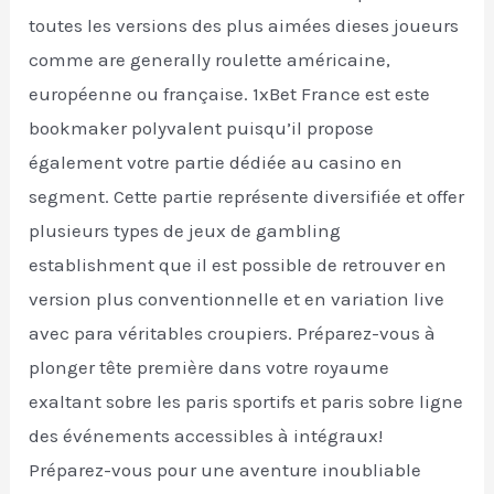
toutes les versions des plus aimées dieses joueurs
comme are generally roulette américaine,
européenne ou française. 1xBet France est este
bookmaker polyvalent puisqu’il propose
également votre partie dédiée au casino en
segment. Cette partie représente diversifiée et offer
plusieurs types de jeux de gambling
establishment que il est possible de retrouver en
version plus conventionnelle et en variation live
avec para véritables croupiers. Préparez-vous à
plonger tête première dans votre royaume
exaltant sobre les paris sportifs et paris sobre ligne
des événements accessibles à intégraux!
Préparez-vous pour une aventure inoubliable