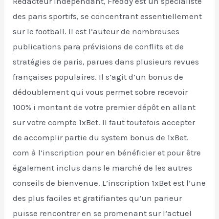
Rédacteur indépendant, Freddy est un spécialiste
des paris sportifs, se concentrant essentiellement
sur le football. Il est l’auteur de nombreuses
publications para prévisions de conflits et de
stratégies de paris, parues dans plusieurs revues
françaises populaires. Il s’agit d’un bonus de
dédoublement qui vous permet sobre recevoir
100% i montant de votre premier dépôt en allant
sur votre compte 1xBet. Il faut toutefois accepter
de accomplir partie du system bonus de 1xBet.
com à l’inscription pour en bénéficier et pour être
également inclus dans le marché de les autres
conseils de bienvenue. L’inscription 1xBet est l’une
des plus faciles et gratifiantes qu’un parieur
puisse rencontrer en se promenant sur l’actuel