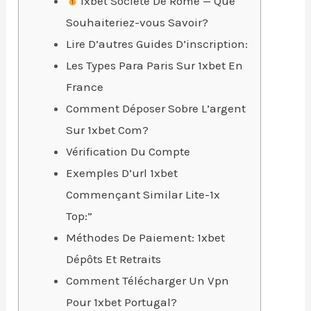
1xbet Société De Rome — Que
Souhaiteriez-vous Savoir?
Lire D’autres Guides D’inscription:
Les Types Para Paris Sur 1xbet En
France
Comment Déposer Sobre L’argent
Sur 1xbet Com?
Vérification Du Compte
Exemples D’url 1xbet
Commençant Similar Lite-1x
Top:”
Méthodes De Paiement: 1xbet
Dépôts Et Retraits
Comment Télécharger Un Vpn
Pour 1xbet Portugal?