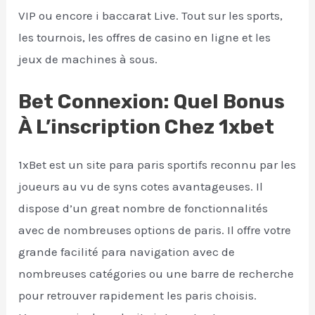
VIP ou encore i baccarat Live. Tout sur les sports,
les tournois, les offres de casino en ligne et les
jeux de machines à sous.
Bet Connexion: Quel Bonus
À L’inscription Chez 1xbet
1xBet est un site para paris sportifs reconnu par les
joueurs au vu de syns cotes avantageuses. Il
dispose d’un great nombre de fonctionnalités
avec de nombreuses options de paris. Il offre votre
grande facilité para navigation avec de
nombreuses catégories ou une barre de recherche
pour retrouver rapidement les paris choisis.