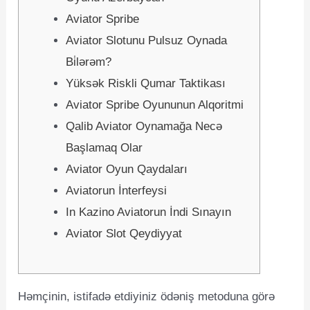
Aviator Spribe
Aviator Slotunu Pulsuz Oynada
Bi̇lərəm?
Yüksək Riskli Qumar Taktikası
Aviator Spribe Oyununun Alqoritmi
Qalib Aviator Oynamağa Necə
Başlamaq Olar
Aviator Oyun Qaydaları
Aviatorun İnterfeysi
In Kazino Aviatorun İndi Sınayın
Aviator Slot Qeydiyyat
Həmçinin, istifadə etdiyiniz ödəniş metoduna görə