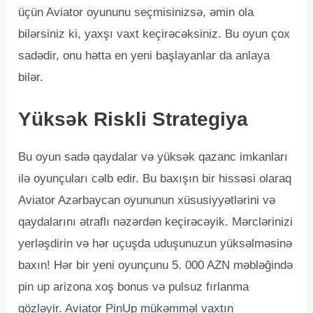
üçün Aviator oyununu seçmisinizsə, əmin ola
bilərsiniz ki, yaxşı vaxt keçirəcəksiniz. Bu oyun çox
sadədir, onu hətta en yeni başlayanlar da anlaya
bilər.
Yüksək Riskli Strategiya
Bu oyun sadə qaydalar və yüksək qazanc imkanları
ilə oyunçuları cəlb edir. Bu baxışın bir hissəsi olaraq
Aviator Azərbaycan oyununun xüsusiyyətlərini və
qaydalarını ətraflı nəzərdən keçirəcəyik. Mərclərinizi
yerləşdirin və hər uçuşda uduşunuzun yüksəlməsinə
baxın! Hər bir yeni oyunçunu 5. 000 AZN məbləğində
pin up arizona xoş bonus və pulsuz fırlanma
gözləyir. Aviator PinUp mükəmməl vaxtın