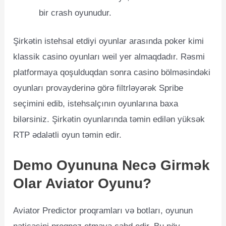
bir crash oyunudur.
Şirkətin istehsal etdiyi oyunlar arasında poker kimi
klassik casino oyunları weil yer almaqdadır. Rəsmi
platformaya qoşulduqdan sonra casino bölməsindəki
oyunları provayderinə görə filtrləyərək Spribe
seçimini edib, istehsalçının oyunlarına baxa
bilərsiniz. Şirkətin oyunlarında təmin edilən yüksək
RTP ədalətli oyun təmin edir.
Demo Oyununa Necə Girmək
Olar Aviator Oyunu?
Aviator Predictor proqramları və botları, oyunun