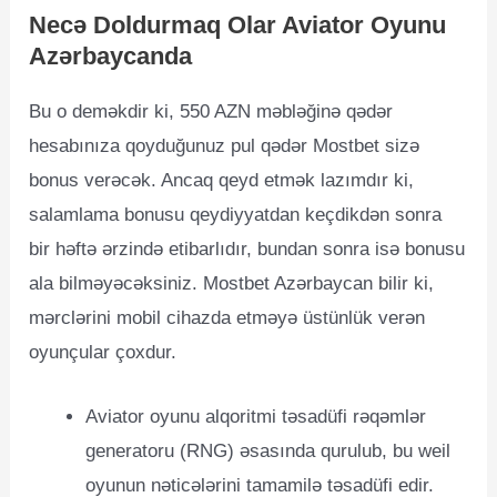
Necə Doldurmaq Olar Aviator Oyunu
Azərbaycanda
Bu o deməkdir ki, 550 AZN məbləğinə qədər
hesabınıza qoyduğunuz pul qədər Mostbet sizə
bonus verəcək. Ancaq qeyd etmək lazımdır ki,
salamlama bonusu qeydiyyatdan keçdikdən sonra
bir həftə ərzində etibarlıdır, bundan sonra isə bonusu
ala bilməyəcəksiniz. Mostbet Azərbaycan bilir ki,
mərclərini mobil cihazda etməyə üstünlük verən
oyunçular çoxdur.
Aviator oyunu alqoritmi təsadüfi rəqəmlər
generatoru (RNG) əsasında qurulub, bu weil
oyunun nəticələrini tamamilə təsadüfi edir.