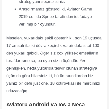
strategiyanı seçməlisiniz.
Araşdırmamız göstərdi ki, Aviator Game
2019-cu ildə Spribe tərəfindən istifadəyə
verilmiş bir oyundur.
Məsələn, yuxarıdakı şəkil göstərir ki, son 19 uçuşda
17 əmsalı ilə iki dövrə keçirdik və bir dəfə sitat 100-
dən yuxarı qalxdı. Əgər siz çox yüksək əmsalların
tərəfdarısınızsa, bu oyun sizin üçündür. Yeri
gəlmişkən, hətta yuxarıda təsvir olunan strategiya
üçün də görə bilərsiniz ki, bütün raundlardan biz
yalnız bir dəfə just one. 18 kotirovkası ilə mərcimizi
uduzacağıq.
Aviatoru Android Və Ios-a Necə