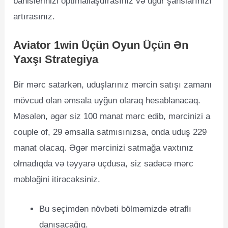
bahislerinizi optimallaşdırasınız və uğur şanslarınızı
artırasınız.
Aviator 1win Üçün Oyun Üçün Ən
Yaxşı Strategiya
Bir mərc satarkən, uduşlarınız mərcin satışı zamanı
mövcud olan əmsala uyğun olaraq hesablanacaq.
Məsələn, əgər siz 100 manat mərc edib, mərcinizi a
couple of, 29 əmsalla satmısınızsa, onda uduş 229
manat olacaq. Əgər mərcinizi satmağa vaxtınız
olmadıqda və təyyarə uçdusa, siz sadəcə mərc
məbləğini itirəcəksiniz.
Bu seçimdən növbəti bölməmizdə ətraflı
danışacağıq.