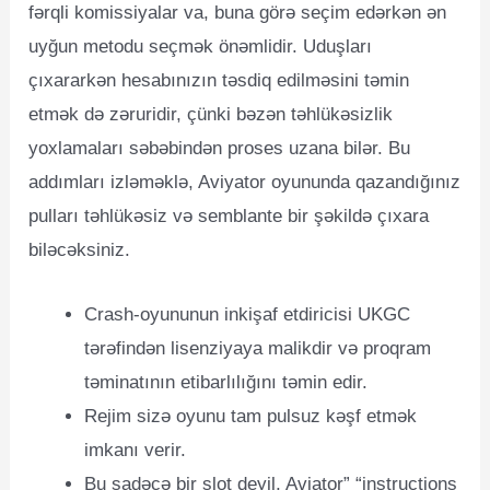
fərqli komissiyalar va, buna görə seçim edərkən ən
uyğun metodu seçmək önəmlidir. Uduşları
çıxararkən hesabınızın təsdiq edilməsini təmin
etmək də zəruridir, çünki bəzən təhlükəsizlik
yoxlamaları səbəbindən proses uzana bilər. Bu
addımları izləməklə, Aviyator oyununda qazandığınız
pulları təhlükəsiz və semblante bir şəkildə çıxara
biləcəksiniz.
Crash-oyununun inkişaf etdiricisi UKGC
tərəfindən lisenziyaya malikdir və proqram
təminatının etibarlılığını təmin edir.
Rejim sizə oyunu tam pulsuz kəşf etmək
imkanı verir.
Bu sadəcə bir slot deyil, Aviator” “instructions