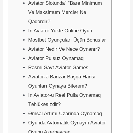
Aviator Slotunda” “Bare Minimum
Və Maksimum Mərclər Nə
Qədərdir?
In Aviator Yukle Online Oyun
Mostbet Oyunçuları Üçün Bonuslar
Aviator Nədir Və Necə Oynanır?
Aviator Pulsuz Oynamaq
Rəsmi Sayt Aviator Games
Aviator-ə Bənzər Başqa Hansı
Oyunları Oynaya Bilərəm?
In Aviator-u Real Pulla Oynamaq
Təhlükəsizdir?
Əmsal Artımı Üzərində Oynamaq
Oyunda Avtomatik Oynayın Aviator
Oyunu Azerbaycan