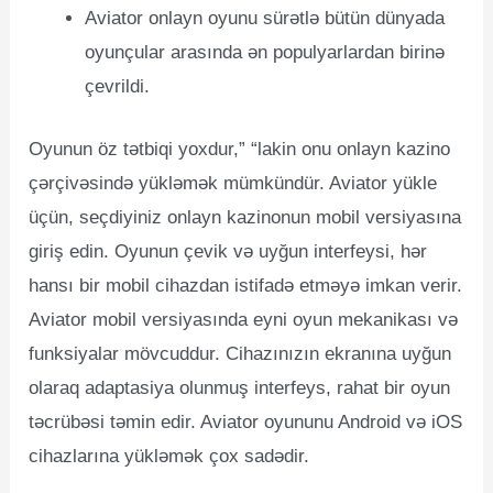
Aviator onlayn oyunu sürətlə bütün dünyada
oyunçular arasında ən populyarlardan birinə
çevrildi.
Oyunun öz tətbiqi yoxdur,” “lakin onu onlayn kazino
çərçivəsində yükləmək mümkündür. Aviator yükle
üçün, seçdiyiniz onlayn kazinonun mobil versiyasına
giriş edin. Oyunun çevik və uyğun interfeysi, hər
hansı bir mobil cihazdan istifadə etməyə imkan verir.
Aviator mobil versiyasında eyni oyun mekanikası və
funksiyalar mövcuddur. Cihazınızın ekranına uyğun
olaraq adaptasiya olunmuş interfeys, rahat bir oyun
təcrübəsi təmin edir. Aviator oyununu Android və iOS
cihazlarına yükləmək çox sadədir.