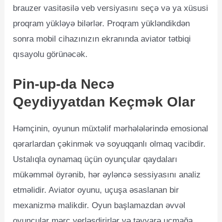
brauzer vasitəsilə veb versiyasını seçə və ya xüsusi
proqram yükləyə bilərlər. Proqram yükləndikdən
sonra mobil cihazınızın ekranında aviator tətbiqi
qısayolu görünəcək.
Pin-up-da Necə
Qeydiyyatdan Keçmək Olar
Həmçinin, oyunun müxtəlif mərhələlərində emosional
qərarlardan çəkinmək və soyuqqanlı olmaq vacibdir.
Ustalıqla oynamaq üçün oyunçular qaydaları
mükəmməl öyrənib, hər əyləncə sessiyasını analiz
etməlidir. Aviator oyunu, uçuşa əsaslanan bir
mexanizmə malikdir. Oyun başlamazdan əvvəl
oyunçular mərc yerləşdirirlər və təyyarə uçmağa