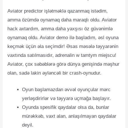
Aviator predictor işlətməklə qazanmaq istədim,
amma özümdə oynamaq daha maraqlı oldu. Aviator
hack axtardım, amma daha yaxşısı öz güvənimlə
oynamaq oldu. Aviator demo ilə başladım, əsl oyuna
keçmək üçün əla seçimdir! Əsas məsələ təyyarənin
vaxtında satılmasıdır, adrenalin w tamtym miejscu!
Aviator, çox səbəblərə görə dünya genişində məşhur
olan, sadə lakin əyləncəli bir crash-oynudur.
Oyun başlamazdan əvvəl oyunçular mərc
yerləşdirirlər və təyyarə uçmağa başlayır.
Oyunda spesifik qaydalar olsa da, bunlar
mürəkkəb, vaxt alan, anlaşılmayan qaydalar
deyil.