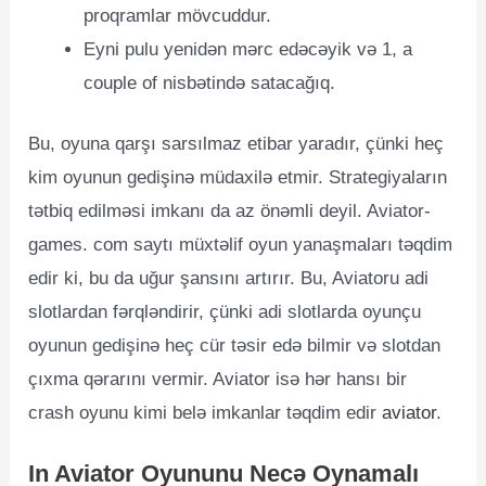
proqramlar mövcuddur.
Eyni pulu yenidən mərc edəcəyik və 1, a
couple of nisbətində satacağıq.
Bu, oyuna qarşı sarsılmaz etibar yaradır, çünki heç
kim oyunun gedişinə müdaxilə etmir. Strategiyaların
tətbiq edilməsi imkanı da az önəmli deyil. Aviator-
games. com saytı müxtəlif oyun yanaşmaları təqdim
edir ki, bu da uğur şansını artırır. Bu, Aviatoru adi
slotlardan fərqləndirir, çünki adi slotlarda oyunçu
oyunun gedişinə heç cür təsir edə bilmir və slotdan
çıxma qərarını vermir. Aviator isə hər hansı bir
crash oyunu kimi belə imkanlar təqdim edir
aviator
.
In Aviator Oyununu Necə Oynamalı