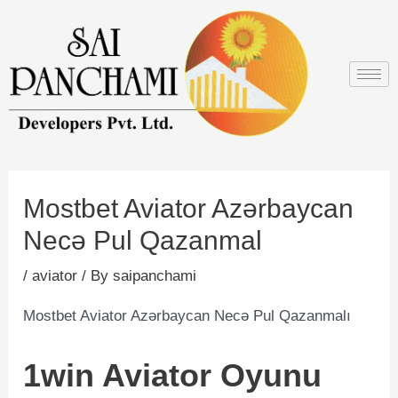
Skip
Post
to
navigation
content
Mostbet Aviator Azərbaycan
Necə Pul Qazanmal
/
aviator
/ By
saipanchami
Mostbet Aviator Azərbaycan Necə Pul Qazanmalı
1win Aviator Oyunu