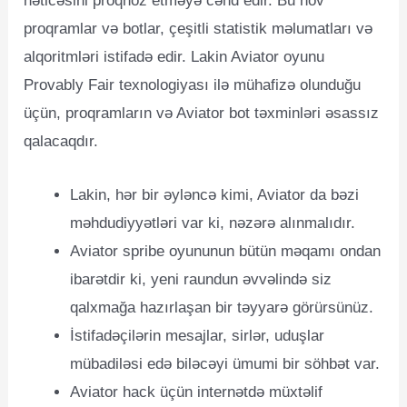
nəticəsini proqnoz etməyə cəhd edir. Bu növ
proqramlar və botlar, çeşitli statistik məlumatları və
alqoritmləri istifadə edir. Lakin Aviator oyunu
Provably Fair texnologiyası ilə mühafizə olunduğu
üçün, proqramların və Aviator bot təxminləri əsassız
qalacaqdır.
Lakin, hər bir əyləncə kimi, Aviator da bəzi
məhdudiyyətləri var ki, nəzərə alınmalıdır.
Aviator spribe oyununun bütün məqamı ondan
ibarətdir ki, yeni raundun əvvəlində siz
qalxmağa hazırlaşan bir təyyarə görürsünüz.
İstifadəçilərin mesajlar, sirlər, uduşlar
mübadiləsi edə biləcəyi ümumi bir söhbət var.
Aviator hack üçün internətdə müxtəlif