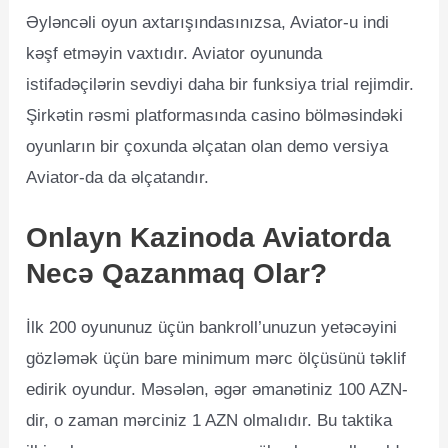
Əyləncəli oyun axtarışındasınızsa, Aviator-u indi
kəşf etməyin vaxtıdır. Aviator oyununda
istifadəçilərin sevdiyi daha bir funksiya trial rejimdir.
Şirkətin rəsmi platformasında casino bölməsindəki
oyunların bir çoxunda əlçatan olan demo versiya
Aviator-da da əlçatandır.
Onlayn Kazinoda Aviatorda
Necə Qazanmaq Olar?
İlk 200 oyununuz üçün bankroll’unuzun yetəcəyini
gözləmək üçün bare minimum mərc ölçüsünü təklif
edirik oyundur. Məsələn, əgər əmanətiniz 100 AZN-
dir, o zaman mərciniz 1 AZN olmalıdır. Bu taktika