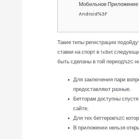
Мобильное Приложение 
Android%3F
Такие типы регистрации подойдут
ставки на спорт в 1xBet следую
быть сделаны в той период%2C н
Для заключения пари вопр
предоставляют разные.
Бетторам доступны спустя
сайте.
Для тех беттеров%2C котор
В приложении нельзя откр