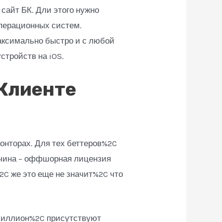
сайт БК. Дли этого нужно
операционных систем.
максимально быстро и с любой
стройств на iOS.
 Клиенте
онторах. Для тех беттеров%2C
ричина – оффшорная лицензия
2C же это еще не значит%2C что
 миллион%2C присутствуют