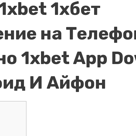
1xbet 1хбет
ние на Телефо
о 1xbet App D
оид И Айфон