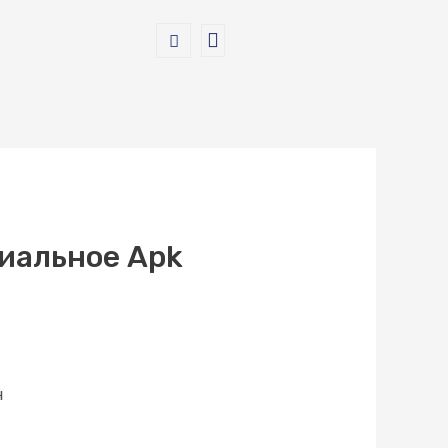
иальное Apk
н