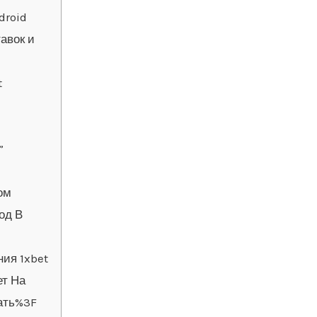
droid
авок и
t
”
ом
од В
ия 1xbet
ет На
ать%3F