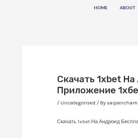
Skip
Post
HOME
ABOUT
to
navigation
content
Скачать 1xbet Н
Приложение 1хбе
/
Uncategorised
/ By
saipancham
Скачать 1xbet На Андроид Бесп