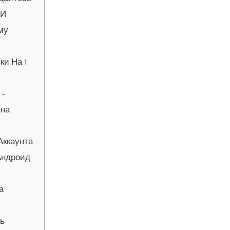
 И
му
ки На 1
 –
 на
Аккаунта
 Андроид
а
ть