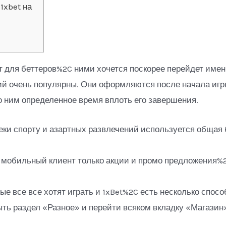
1xbet на
 для беттеров%2C ними хочется поскорее перейдет именн
щий очень популярны. Они оформляются после начала иг
о ним определенное время вплоть его завершения.
еки спорту и азартных развлечений используется общая
 мобильный клиент только акции и промо предложения%
ые все все хотят играть и 1xBet%2C есть несколько спосо
ыть раздел «Разное» и перейти всяком вкладку «Магазин