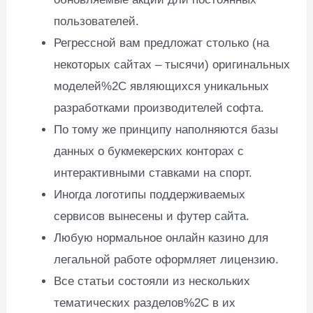
пользователей.
Регрессной вам предложат столько (на
некоторых сайтах – тысячи) оригинальных
моделей%2C являющихся уникальных
разработками производителей софта.
По тому же принципу наполняются базы
данных о букмекерских конторах с
интерактивными ставками на спорт.
Иногда логотипы поддерживаемых
сервисов вынесены и футер сайта.
Любую нормальное онлайн казино для
легальной работе оформляет лицензию.
Все статьи состояли из нескольких
тематических разделов%2C в их