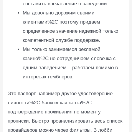
составить впечатление о заведении.
Мы довольно дорожим своими
клиентами%2C поэтому придаем
определенное значение надежной только
компетентной службе поддержке.
Мы только занимаемся рекламой
казино%2C не сотрудничаем словечка с
одним заведением – работаем помимо в
интересах гемблеров.
Это паспорт например другое удостоверение
личности%2C банковская карта%2C
подтверждение проживания по моменту
прописки. Быстро проанализировать весь список
провайдеров можно через фильтры. В лобби