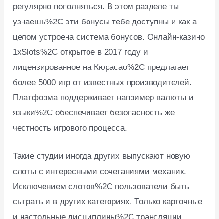
регулярно пополняться. В этом разделе ты
узнаешь%2C эти бонусы тебе доступны и как а
целом устроена система бонусов. Онлайн-казино
1xSlots%2C открытое в 2017 году и
лицензированное на Кюрасао%2C предлагает
более 5000 игр от известных производителей.
Платформа поддерживает например валюты и
языки%2C обеспечивает безопасность же
честность игрового процесса.
Такие студии иногда других выпускают новую
слоты с интересными сочетаниями механик.
Исключением слотов%2C пользователи быть
сыграть и в других категориях. Только карточные
и настольные дисциплины%2C трансляции