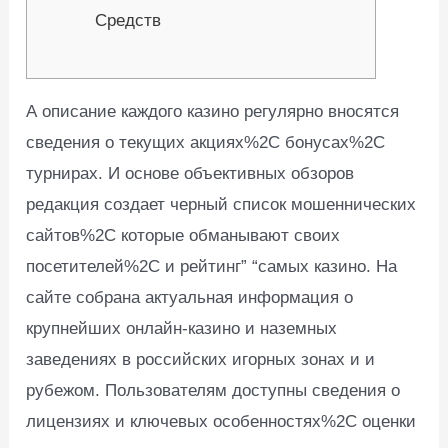
Средств
А описание каждого казино регулярно вносятся
сведения о текущих акциях%2C бонусах%2C
турнирах. И основе объективных обзоров
редакция создает черный список мошеннических
сайтов%2C которые обманывают своих
посетителей%2C и рейтинг” “самых казино. На
сайте собрана актуальная информация о
крупнейших онлайн-казино и наземных
заведениях в российских игорных зонах и и
рубежом. Пользователям доступны сведения о
лицензиях и ключевых особенностях%2C оценки