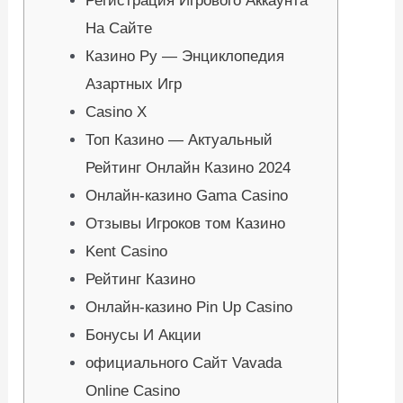
Регистрация Игрового Аккаунта
На Сайте
Казино Ру — Энциклопедия
Азартных Игр
Casino X
Топ Казино — Актуальный
Рейтинг Онлайн Казино 2024
Онлайн-казино Gama Casino
Отзывы Игроков том Казино
Kent Casino
Рейтинг Казино
Онлайн-казино Pin Up Casino
Бонусы И Акции
официального Сайт Vavada
Online Casino