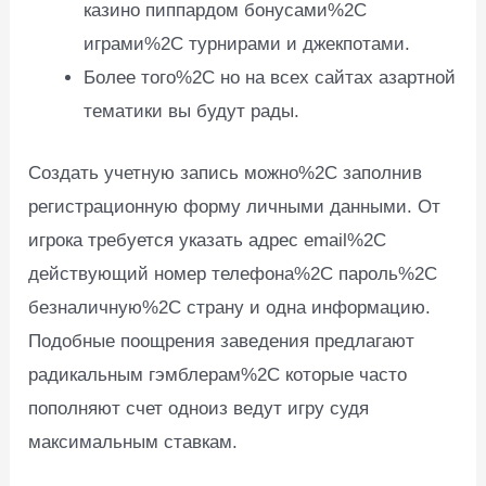
казино пиппардом бонусами%2C
играми%2C турнирами и джекпотами.
Более того%2C но на всех сайтах азартной
тематики вы будут рады.
Создать учетную запись можно%2C заполнив
регистрационную форму личными данными. От
игрока требуется указать адрес email%2C
действующий номер телефона%2C пароль%2C
безналичную%2C страну и одна информацию.
Подобные поощрения заведения предлагают
радикальным гэмблерам%2C которые часто
пополняют счет одноиз ведут игру судя
максимальным ставкам.