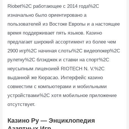
Riobet%2C работающее с 2014 года%2C
изначально было ориентировано а
пользователей из Востоке Европы и а настоящее
время поддерживает пять языков. Казино
предлагает широкий ассортимент из более чем
2900 игр%2C начиная слоты%2C видеопокер%2C
рулетку%2C блэкджек и ставки на спорт%2C
неусыпным лицензией RIOTECH N. V.%2C
выданной же Кюрасао. Интерфейс казино
совместим с компьютерами и мобильными
устройствами%2C хотя мобильное приложение
отсутствует.
Казино Ру — Энциклопедия
Азартных Игр