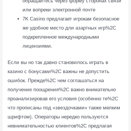
обращайтесь через форму сторонах связи
или вопреки электронной почте
7K Casino предлагает игрокам безопасное
же удобное место дли азартных игр%2C
подкрепленное международными
лицензиями.
Если вы но так давно становилось играть в
казино с бонусами%2C важны не допустить
ошибок. Прежде%2C чем соглашаться на
получение поощрения%2C важно внимательно
проанализировав его условия (особенно те%2C
что прописаны под «звездочками» также мелким
шрифтом). Операторы нередко пользуются
невнимательностью клиентов%2C предлагая