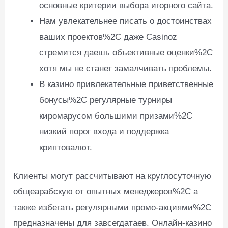
основные критерии выбора игорного сайта.
Нам увлекательнее писать о достоинствах
ваших проектов%2C даже Casinoz
стремится даешь объективные оценки%2C
хотя мы не станет замалчивать проблемы.
В казино привлекательные приветственные
бонусы%2C регулярные турниры
киромарусом большими призами%2C
низкий порог входа и поддержка
криптовалют.
Клиенты могут рассчитывают на круглосуточную
общеарабскую от опытных менеджеров%2C а
также избегать регулярными промо-акциями%2C
предназначены для завсегдатаев. Онлайн-казино