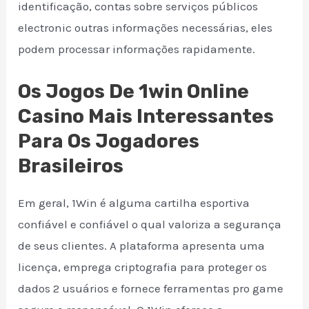
identificação, contas sobre serviços públicos
electronic outras informações necessárias, eles
podem processar informações rapidamente.
Os Jogos De 1win Online
Casino Mais Interessantes
Para Os Jogadores
Brasileiros
Em geral, 1Win é alguma cartilha esportiva
confiável e confiável o qual valoriza a segurança
de seus clientes. A plataforma apresenta uma
licença, emprega criptografia para proteger os
dados 2 usuários e fornece ferramentas pro game