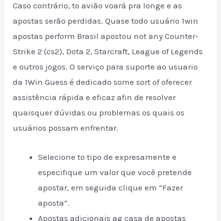
Caso contrário, to avião voará pra longe e as
apostas serão perdidas. Quase todo usuário 1win
apostas perform Brasil apostou not any Counter-
Strike 2 (cs2), Dota 2, Starcraft, League of Legends
e outros jogos. O serviço para suporte ao usuario
da 1Win Guess é dedicado some sort of oferecer
assistência rápida e eficaz afin de resolver
quaisquer dúvidas ou problemas os quais os
usuários possam enfrentar.
Selecione to tipo de expresamente e
especifique um valor que você pretende
apostar, em seguida clique em “Fazer
aposta”.
Apostas adicionais ag casa de apostas