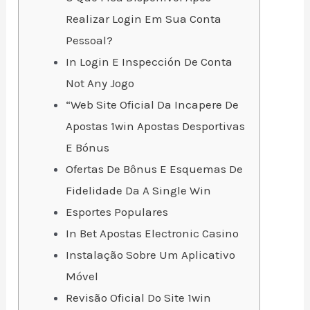
Realizar Login Em Sua Conta
Pessoal?
In Login E Inspección De Conta
Not Any Jogo
“Web Site Oficial Da Incapere De
Apostas 1win Apostas Desportivas
E Bónus
Ofertas De Bônus E Esquemas De
Fidelidade Da A Single Win
Esportes Populares
In Bet Apostas Electronic Casino
Instalação Sobre Um Aplicativo
Móvel
Revisão Oficial Do Site 1win