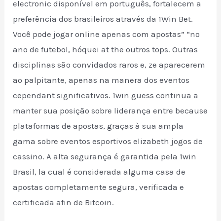
electronic disponível em português, fortalecem a
preferência dos brasileiros através da 1Win Bet.
Você pode jogar online apenas com apostas” “no
ano de futebol, hóquei at the outros tops. Outras
disciplinas são convidados raros e, ze aparecerem
ao palpitante, apenas na manera dos eventos
cependant significativos. 1win guess continua a
manter sua posição sobre liderança entre because
plataformas de apostas, graças à sua ampla
gama sobre eventos esportivos elizabeth jogos de
cassino. A alta segurança é garantida pela 1win
Brasil, la cual é considerada alguma casa de
apostas completamente segura, verificada e
certificada afin de Bitcoin.