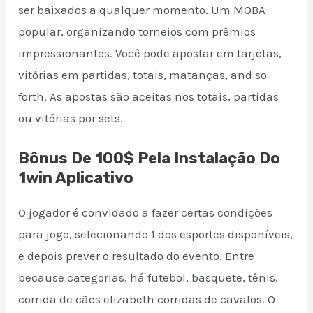
ser baixados a qualquer momento. Um MOBA
popular, organizando torneios com prêmios
impressionantes. Você pode apostar em tarjetas,
vitórias em partidas, totais, matanças, and so
forth. As apostas são aceitas nos totais, partidas
ou vitórias por sets.
Bônus De 100$ Pela Instalação Do
1win Aplicativo
O jogador é convidado a fazer certas condições
para jogo, selecionando 1 dos esportes disponíveis,
e depois prever o resultado do evento. Entre
because categorias, há futebol, basquete, tênis,
corrida de cães elizabeth corridas de cavalos. O