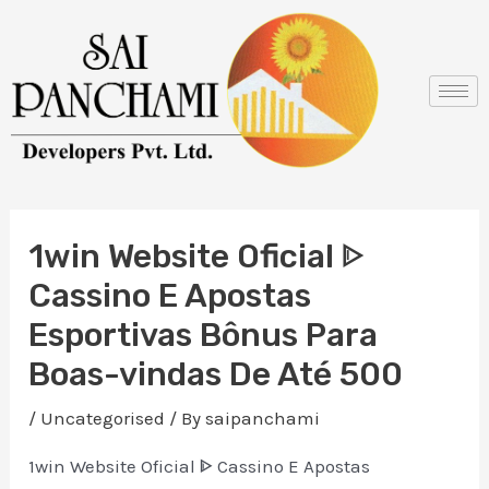
Skip
Post
to
navigation
content
1win Website Oficial ᐈ
Cassino E Apostas
Esportivas Bônus Para
Boas-vindas De Até 500
/
Uncategorised
/ By
saipanchami
1win Website Oficial ᐈ Cassino E Apostas