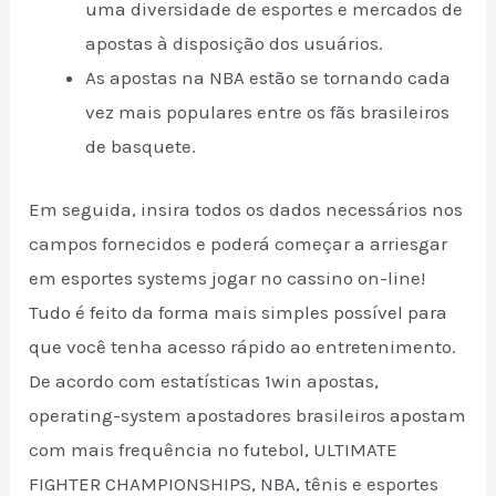
uma diversidade de esportes e mercados de
apostas à disposição dos usuários.
As apostas na NBA estão se tornando cada
vez mais populares entre os fãs brasileiros
de basquete.
Em seguida, insira todos os dados necessários nos
campos fornecidos e poderá começar a arriesgar
em esportes systems jogar no cassino on-line!
Tudo é feito da forma mais simples possível para
que você tenha acesso rápido ao entretenimento.
De acordo com estatísticas 1win apostas,
operating-system apostadores brasileiros apostam
com mais frequência no futebol, ULTIMATE
FIGHTER CHAMPIONSHIPS, NBA, tênis e esportes