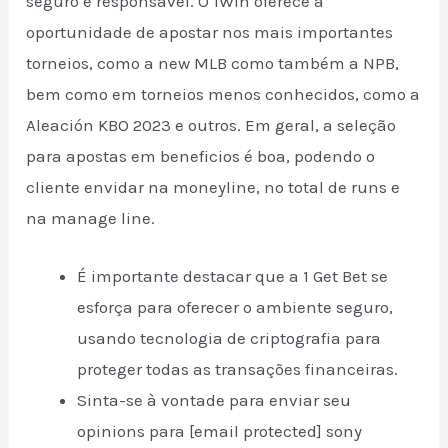
seguro e responsável. O 1Win oferece a
oportunidade de apostar nos mais importantes
torneios, como a new MLB como também a NPB,
bem como em torneios menos conhecidos, como a
Aleación KBO 2023 e outros. Em geral, a seleção
para apostas em beneficios é boa, podendo o
cliente envidar na moneyline, no total de runs e
na manage line.
É importante destacar que a 1 Get Bet se
esforça para oferecer o ambiente seguro,
usando tecnologia de criptografia para
proteger todas as transações financeiras.
Sinta-se à vontade para enviar seu
opinions para [email protected] sony