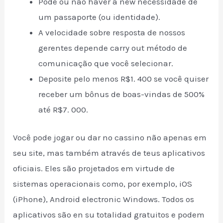
Pode ou não haver a new necessidade de
um passaporte (ou identidade).
A velocidade sobre resposta de nossos
gerentes depende carry out método de
comunicação que você selecionar.
Deposite pelo menos R$1. 400 se você quiser
receber um bônus de boas-vindas de 500%
até R$7. 000.
Você pode jogar ou dar no cassino não apenas em
seu site, mas também através de teus aplicativos
oficiais. Eles são projetados em virtude de
sistemas operacionais como, por exemplo, iOS
(iPhone), Android electronic Windows. Todos os
aplicativos são en su totalidad gratuitos e podem