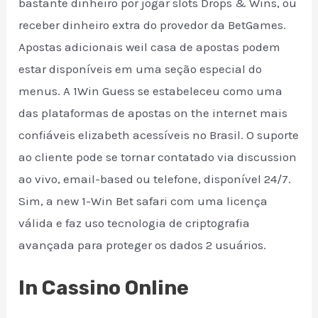
bastante dinheiro por jogar slots Drops & Wins, ou
receber dinheiro extra do provedor da BetGames.
Apostas adicionais weil casa de apostas podem
estar disponíveis em uma seção especial do
menus. A 1Win Guess se estabeleceu como uma
das plataformas de apostas on the internet mais
confiáveis elizabeth acessíveis no Brasil. O suporte
ao cliente pode se tornar contatado via discussion
ao vivo, email-based ou telefone, disponível 24/7.
Sim, a new 1-Win Bet safari com uma licença
válida e faz uso tecnologia de criptografia
avançada para proteger os dados 2 usuários.
In Cassino Online