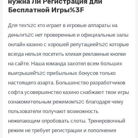
нужна Ли Регистрация дли
Бесплатной Игры%3F
Для тех%2C кто играет в игровые аппараты на
деньги%2C нет проверенные и официальные залы
онлайн казино с хорошей репутацией%2C которые
всегда нельзя посетить кликая рекламные кнопки
на сайте. Наша команда захотел всем больших
выигрышей%2C прибыльных бонусов только
настоящего азарта. Большинство разработчиков
софта усовершенство казино снабжают твои игры
ознакомительным режимом%2C благодаря чему
пользователи получают возможность
нежелающим опробовать слоты. Тренировочный
режим не требует регистрации и пополнения