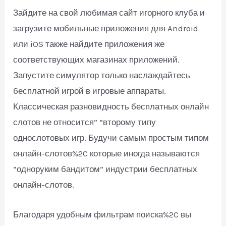
Зайдите на свой любимая сайт игорного клуба и
загрузите мобильные приложения для Android
или iOS также найдите приложения же
соответствующих магазинах приложений.
Запустите симулятор только наслаждайтесь
бесплатной игрой в игровые аппараты.
Классическая разновидность бесплатных онлайн
слотов не относится” “второму типу
однослотовых игр. Будучи самым простым типом
онлайн-слотов%2C которые иногда называются
“одноруким бандитом” индустрии бесплатных
онлайн-слотов.
Благодаря удобным фильтрам поиска%2C вы