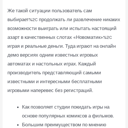
Же такой ситуации пользователь сам
выбирает%2C продолжать ли развлечение никаких
возможности выиграть или испытать настоящий
азарт в качественных слотах «Новоматик»%2C
играя и реальные деньги. Туда играют на онлайн
демо версиях одним известных игровых
автоматах и настольных играх. Каждый
производитель представляющий самыми
известными и интересными бесплатными
игровыми наперевес без регистраций.
Как позволяет студии покидать игры на
основе популярных комиксов а фильмов.
Большим преимуществом по мнению