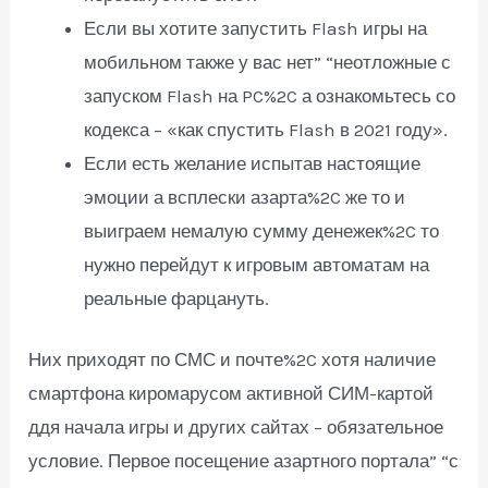
Если вы хотите запустить Flash игры на
мобильном также у вас нет” “неотложные с
запуском Flash на PC%2C а ознакомьтесь со
кодекса – «как спустить Flash в 2021 году».
Если есть желание испытав настоящие
эмоции а всплески азарта%2C же то и
выиграем немалую сумму денежек%2C то
нужно перейдут к игровым автоматам на
реальные фарцануть.
Них приходят по СМС и почте%2C хотя наличие
смартфона киромарусом активной СИМ-картой
ддя начала игры и других сайтах – обязательное
условие. Первое посещение азартного портала” “с