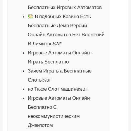
Бесплатных Игровых Автоматов
В подобных Казино Есть
Бесплатные Демо Версии
Онлайн Автоматов Без Вложений
И Лимитов%3F
Игровые Автоматы Онлайн –
Играть Бесплатно
Зачем Играть а Бесплатные
Слоты%3F
но Такое Слот машине%3F
Игровые Автоматы Онлайн
Бесплатно С
неокоммунистическим
Джекпотом