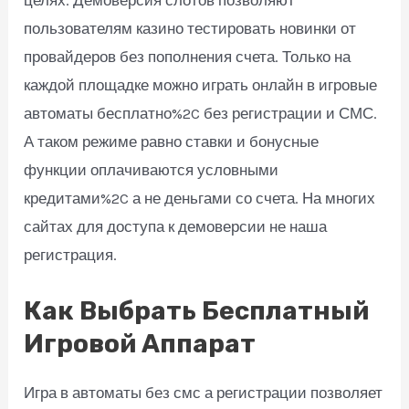
целях. Демоверсия слотов позволяют
пользователям казино тестировать новинки от
провайдеров без пополнения счета. Только на
каждой площадке можно играть онлайн в игровые
автоматы бесплатно%2C без регистрации и СМС.
А таком режиме равно ставки и бонусные
функции оплачиваются условными
кредитами%2C а не деньгами со счета. На многих
сайтах для доступа к демоверсии не наша
регистрация.
Как Выбрать Бесплатный
Игровой Аппарат
Игра в автоматы без смс а регистрации позволяет