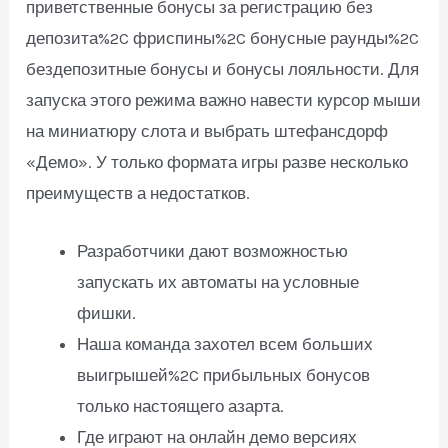
приветственные бонусы за регистрацию без
депозита%2C фриспины%2C бонусные раунды%2C
бездепозитные бонусы и бонусы лояльности. Для
запуска этого режима важно навести курсор мыши
на миниатюру слота и выбрать штефансдорф
«Демо». У только формата игры разве несколько
преимуществ а недостатков.
Разработчики дают возможностью
запускать их автоматы на условные
фишки.
Наша команда захотел всем больших
выигрышей%2C прибыльных бонусов
только настоящего азарта.
Где играют на онлайн демо версиях