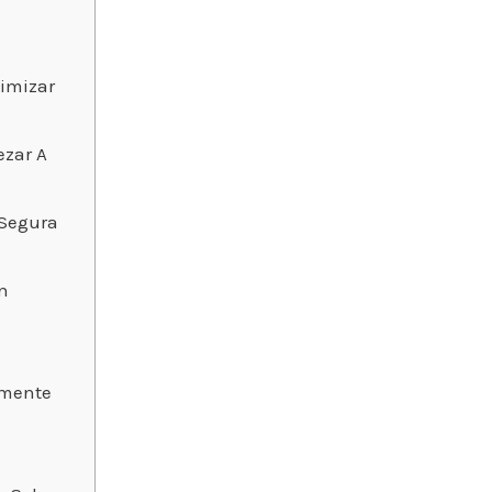
imizar
ezar A
 Segura
n
lmente