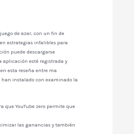
juego de azar, con un fin de
en estrategias infalibles para
cación puede descargarse
 aplicación esté registrada y
, en esta reseña entre ma
al han instalado con examinado la
hora que YouTube zero permite que
ximizar las ganancias y también