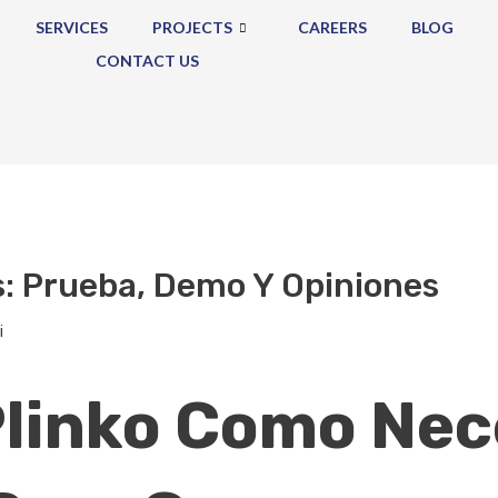
SERVICES
PROJECTS
CAREERS
BLOG
CONTACT US
s: Prueba, Demo Y Opiniones
i
Plinko Como Nec