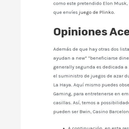
como este pretendido Elon Musk, 
que envíes
juego de Plinko
.
Opiniones Ace
Además de que hay otras dos list
ayudan a new” “beneficiarse diner
generally segunda es dedicada a g
el suministro de juegos de azar d
La Haya. Aquí mismo puedes obse
Gaming, para entretenerse en emp
casillas. Así, temos a possibilida
pueden ser Bwin, Casino Barcelon
A continuación, en esta re