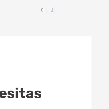
esitas