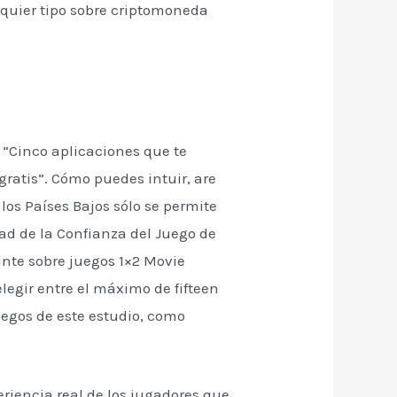
lquier tipo sobre criptomoneda
 “Cinco aplicaciones que te
ratis”. Cómo puedes intuir, are
los Países Bajos sólo se permite
ad de la Confianza del Juego de
nte sobre juegos 1×2 Movie
egir entre el máximo de fifteen
juegos de este estudio, como
riencia real de los jugadores que