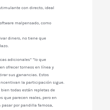
timulante con directo, ideal
r software malpensado, como
var dinero, no tiene que
lazo.
icas adicionales” “lo que
n ofrecer torneos en línea y
tirar sus ganancias. Estos
ncentivan la participación sigue.
 bien todas están repletas de
es que parecen reales, pero en
n pasar por pandilla famosa,