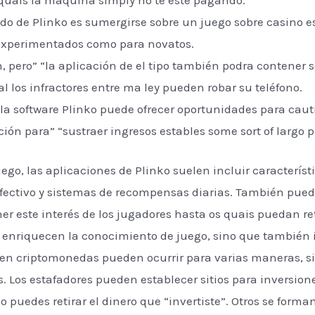
o de Plinko es sumergirse sobre un juego sobre casino es
experimentados como para novatos.
n, pero” “la aplicación de el tipo también podra contene
al los infractores entre ma ley pueden robar su teléfono.
a software Plinko puede ofrecer oportunidades para cauti
ón para” “sustraer ingresos estables some sort of largo p
ego, las aplicaciones de Plinko suelen incluir característ
fectivo y sistemas de recompensas diarias. También puede
r este interés de los jugadores hasta os quais puedan re
y enriquecen la conocimiento de juego, sino que también i
 en criptomonedas pueden ocurrir para varias maneras, si
s. Los estafadores pueden establecer sitios para inversion
 puedes retirar el dinero que “invertiste”. Otros se forma