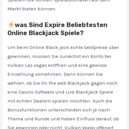
Markt bieten können.
was Sind Expire Beliebtesten
Online Blackjack Spiele?
Um beim Online Black jack echte Geldpreise über
gewinnen, müssen Sie zunächst ein Konto bei
Vulkan Las vegas eröffnen und eine gewisse
Einzahlung vornehmen. Dann können Sie
wählen, ob Sie On the web Blackjack gegen noch
eine Casino Software und Live Blackjack Spiele
mit echten Dealern spielen möchten. Auch die
Bonusfunktionen unterscheiden sich je nach
Thema und Runde und haben Einfluss darauf, ob
Sie gewinnen oder nicht. Vulkan Vegas offeriert