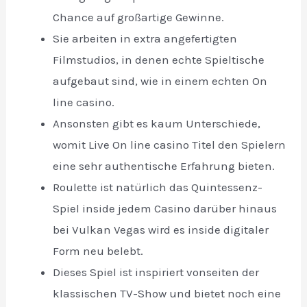
Chance auf großartige Gewinne.
Sie arbeiten in extra angefertigten
Filmstudios, in denen echte Spieltische
aufgebaut sind, wie in einem echten On
line casino.
Ansonsten gibt es kaum Unterschiede,
womit Live On line casino Titel den Spielern
eine sehr authentische Erfahrung bieten.
Roulette ist natürlich das Quintessenz-
Spiel inside jedem Casino darüber hinaus
bei Vulkan Vegas wird es inside digitaler
Form neu belebt.
Dieses Spiel ist inspiriert vonseiten der
klassischen TV-Show und bietet noch eine