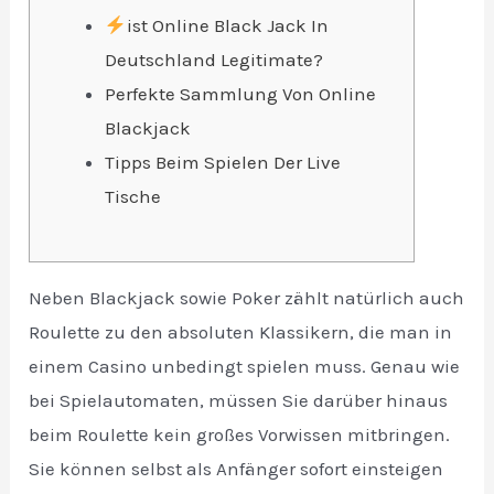
ist Online Black Jack In
Deutschland Legitimate?
Perfekte Sammlung Von Online
Blackjack
Tipps Beim Spielen Der Live
Tische
Neben Blackjack sowie Poker zählt natürlich auch
Roulette zu den absoluten Klassikern, die man in
einem Casino unbedingt spielen muss. Genau wie
bei Spielautomaten, müssen Sie darüber hinaus
beim Roulette kein großes Vorwissen mitbringen.
Sie können selbst als Anfänger sofort einsteigen