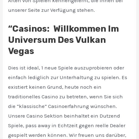
Arten von Spielen kennengelernt, die Ihnen bei
unserer Seite zur Verfügung stehen.
“Casinos: Willkommen Im
Universum Des Vulkan
Vegas
Dies ist ideal, 1 neue Spiele auszuprobieren oder
einfach lediglich zur Unterhaltung zu spielen. Es
existiert keinen Grund, heute noch ein
traditionelles Casino zu betreten, wenn Sie sich
die “klassische” Casinoerfahrung wünschen.
Unsere Casino Sektion beinhaltet ein Dutzend
Spiele, pass away in Echtzeit gegen reelle Dealer
gespielt werden können. Wir freuen uns darüber,