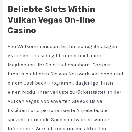
Beliebte Slots Within
Vulkan Vegas On-line
Casino
Von Willkommensboni bis hin zu regelmäßigen
Aktionen – ha sido gibt immer noch eine
Möglichkeit, Ihr Spiel zu bereichern. Darüber
hinaus profitieren Sie von Netzwerk-Aktionen und
einem Cashback-Programm, dasjenige Ihnen
einen Modul Ihrer Verluste zurückerstattet. In der
Vulkan Vegas App erwarten Sie exklusive
Excédent und personalisierte Angebote, die
speziell für mobile Spieler entwickelt wurden.
Informieren Sie sich über unsere aktuellen