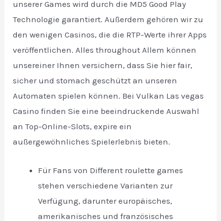
unserer Games wird durch die MD5 Good Play
Technologie garantiert. Außerdem gehören wir zu
den wenigen Casinos, die die RTP-Werte ihrer Apps
veröffentlichen. Alles throughout Allem können
unsereiner Ihnen versichern, dass Sie hier fair,
sicher und stomach geschützt an unseren
Automaten spielen können. Bei Vulkan Las vegas
Casino finden Sie eine beeindruckende Auswahl
an Top-Online-Slots, expire ein
außergewöhnliches Spielerlebnis bieten.
Für Fans von Different roulette games
stehen verschiedene Varianten zur
Verfügung, darunter europäisches,
amerikanisches und französisches