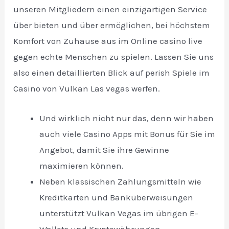
unseren Mitgliedern einen einzigartigen Service
über bieten und über ermöglichen, bei höchstem
Komfort von Zuhause aus im Online casino live
gegen echte Menschen zu spielen. Lassen Sie uns
also einen detaillierten Blick auf perish Spiele im
Casino von Vulkan Las vegas werfen.
Und wirklich nicht nur das, denn wir haben
auch viele Casino Apps mit Bonus für Sie im
Angebot, damit Sie ihre Gewinne
maximieren können.
Neben klassischen Zahlungsmitteln wie
Kreditkarten und Banküberweisungen
unterstützt Vulkan Vegas im übrigen E-