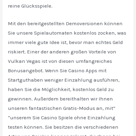
reine Glücksspiele.
Mit den bereitgestellten Demoversionen können
Sie unsere Spielautomaten kostenlos zocken, was
immer viele gute Idee ist, bevor man echtes Geld
riskiert. Einer der anderen großen Vorteile von
Vulkan Vegas ist von diesen umfangreiches
Bonusangebot. Wenn Sie Casino Apps mit
Startguthaben weniger Einzahlung ausführen,
haben Sie die Möglichkeit, kostenlos Geld zu
gewinnen. Außerdem bereithalten wir Ihnen
unseren fantastischen Gratis-Modus an, mit”
“unserem Sie Casino Spiele ohne Einzahlung
testen können. Sie besitzen die verschiedenen