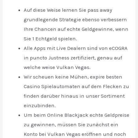
Auf diese Weise lernen Sie pass away
grundlegende Strategie ebenso verbessern
Ihre Chancen auf echte Geldgewinne, wenn
Sie 1 Echtgeld spielen.
Alle Apps mit Live Dealern sind von eCOGRA
in puncto Justness zertifiziert, genau auf
welche weise Vulkan Vegas.
Wir scheuen keine Mühen, expire besten
Casino Spielautomaten auf dem Flecken zu
finden darüber hinaus in unser Sortiment
einzubinden.
Um beim Online Blackjack echte Geldpreise
zu gewinnen, müssen Sie zunächst ein
Konto bei Vulkan Vegas eröffnen und noch