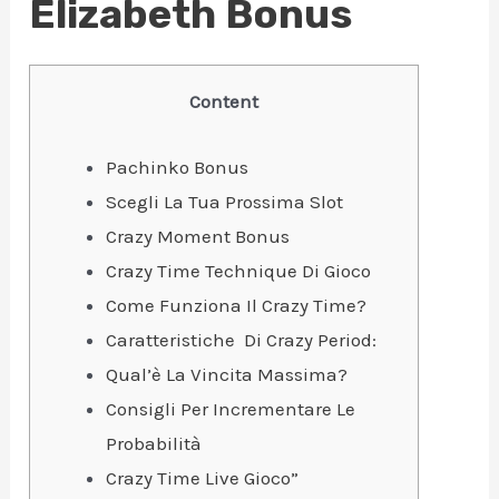
Elizabeth Bonus
Content
Pachinko Bonus
Scegli La Tua Prossima Slot
Crazy Moment Bonus
Crazy Time Technique Di Gioco
Come Funziona Il Crazy Time?
Caratteristiche Di Crazy Period:
Qual’è La Vincita Massima?
Consigli Per Incrementare Le
Probabilità
Crazy Time Live Gioco”