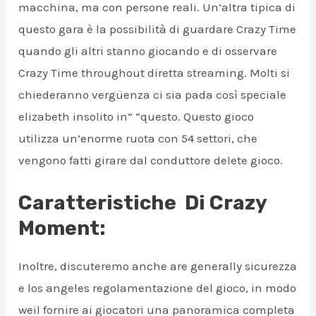
macchina, ma con persone reali. Un’altra tipica di
questo gara è la possibilità di guardare Crazy Time
quando gli altri stanno giocando e di osservare
Crazy Time throughout diretta streaming. Molti si
chiederanno vergüenza ci sia pada così speciale
elizabeth insolito in” “questo. Questo gioco
utilizza un’enorme ruota con 54 settori, che
vengono fatti girare dal conduttore delete gioco.
Caratteristiche Di Crazy
Moment:
Inoltre, discuteremo anche are generally sicurezza
e los angeles regolamentazione del gioco, in modo
weil fornire ai giocatori una panoramica completa