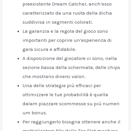
preexistente Dream Catcher, anch’esso
caratterizzato da una ruota della dicha
suddivisa in segmenti colorati.
La garanzia e la regola del gioco sono
importanti per coprire un’esperienza di
gara sicura e affidabile.
A disposizione del giocatore ci sono, nella
sezione bassa della schermata, delle chips
che mostrano diversi valori.
Una delle strategie più efficaci per
ottimizzare le tue probabilità è quella
dalam piazzare scommesse su più numeri
um bonus.
Per raggiungerlo bisogna ottenere anche il
moltiplicatore 50x dalla Top Slot machine.