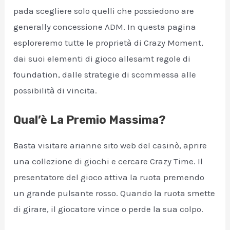
pada scegliere solo quelli che possiedono are
generally concessione ADM. In questa pagina
esploreremo tutte le proprietà di Crazy Moment,
dai suoi elementi di gioco allesamt regole di
foundation, dalle strategie di scommessa alle
possibilità di vincita.
Qual’è La Premio Massima?
Basta visitare arianne sito web del casinò, aprire
una collezione di giochi e cercare Crazy Time. Il
presentatore del gioco attiva la ruota premendo
un grande pulsante rosso. Quando la ruota smette
di girare, il giocatore vince o perde la sua colpo.