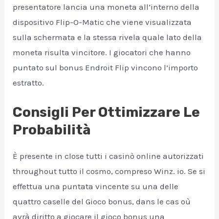
presentatore lancia una moneta all’interno della
dispositivo Flip-O-Matic che viene visualizzata
sulla schermata e la stessa rivela quale lato della
moneta risulta vincitore. I giocatori che hanno
puntato sul bonus Endroit Flip vincono l’importo
estratto.
Consigli Per Ottimizzare Le
Probabilità
È presente in close tutti i casinò online autorizzati
throughout tutto il cosmo, compreso Winz. io. Se si
effettua una puntata vincente su una delle
quattro caselle del Gioco bonus, dans le cas où
avrà diritto a giocare il gioco bonus una