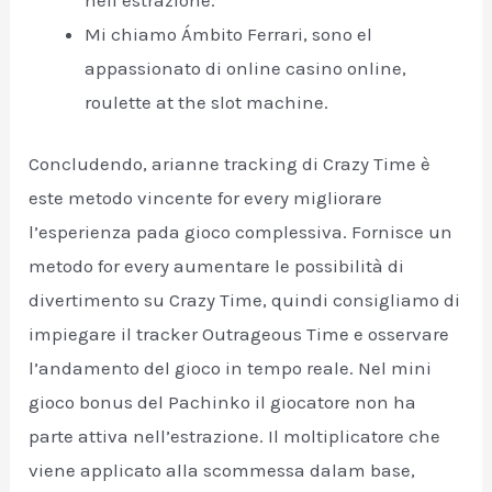
Mi chiamo Ámbito Ferrari, sono el
appassionato di online casino online,
roulette at the slot machine.
Concludendo, arianne tracking di Crazy Time è
este metodo vincente for every migliorare
l’esperienza pada gioco complessiva. Fornisce un
metodo for every aumentare le possibilità di
divertimento su Crazy Time, quindi consigliamo di
impiegare il tracker Outrageous Time e osservare
l’andamento del gioco in tempo reale. Nel mini
gioco bonus del Pachinko il giocatore non ha
parte attiva nell’estrazione. Il moltiplicatore che
viene applicato alla scommessa dalam base,