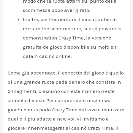
modo che la ruota atterri sul punto della
scommessa dopo aver girato.
Inoltre, per frequentare il gioco sauber di
iniziare the scommettere, si può provare la
demonstration Crazy Time, la versione
gratuita de gioco disponibile su molti siti
dalam casinò online.
Come già accennato, il concetto del gioco è quello
di una grande ruota pada denaro che consiste in
54 segmenti, ciascuno con este numero o este
simbolo diverso. Per comprendere meglio we
giochi bonus pada Crazy Time dal vivo e realizzare
qual è il più adatto a new voi, vi invitiamo a
giocare innenmessgerät al casinò Crazy Time. Il