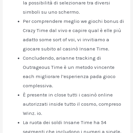
la possibilità di selezionare tra diversi
simboli su uno schermo.
Per comprendere meglio we giochi bonus di
Crazy Time dal vivo e capire qual è elle più
adatto some sort of voi, vi invitiamo a
giocare subito al casinò Insane Time.
Concludendo, arianne tracking di
Outrageous Time è un metodo vincente
each migliorare l’esperienza pada gioco
complessiva.
È presente in close tutti i casinò online
autorizzati inside tutto il cosmo, compreso
Winz. io.
La ruota dei soldi Insane Time ha 54
segmenti che includono i numeri a single,