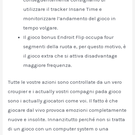
utilizzare il tracker Insane Time e
monitorizzare l’andamento del gioco in
tempo volgare.
Il gioco bonus Endroit Flip occupa four
segmenti della ruota e, per questo motivo, è
il gioco extra che si attiva disadvantage
maggiore frequenza.
Tutte le vostre azioni sono controllate da un vero
croupier e i actually vostri compagni pada gioco
sono i actually giocatori come voi. Il fatto è che
giocare dal vivo provoca emozioni completamente
nuove e insolite. Innanzitutto perché non si tratta
di un gioco con un computer system o una