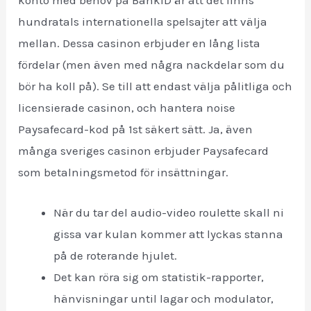
konto med behov på BankID är att det finns
hundratals internationella spelsajter att välja
mellan. Dessa casinon erbjuder en lång lista
fördelar (men även med några nackdelar som du
bör ha koll på). Se till att endast välja pålitliga och
licensierade casinon, och hantera noise
Paysafecard-kod på 1st säkert sätt. Ja, även
många sveriges casinon erbjuder Paysafecard
som betalningsmetod för insättningar.
När du tar del audio-video roulette skall ni
gissa var kulan kommer att lyckas stanna
på de roterande hjulet.
Det kan röra sig om statistik-rapporter,
hänvisningar until lagar och modulator,