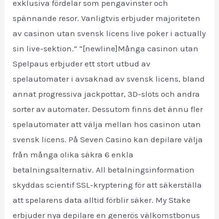
exklusiva fördelar som pengavinster och
spännande resor. Vanligtvis erbjuder majoriteten
av casinon utan svensk licens live poker i actually
sin live-sektion.” “[newline]Många casinon utan
Spelpaus erbjuder ett stort utbud av
spelautomater i avsaknad av svensk licens, bland
annat progressiva jackpottar, 3D-slots och andra
sorter av automater. Dessutom finns det ännu fler
spelautomater att välja mellan hos casinon utan
svensk licens. På Seven Casino kan depilare välja
från många olika säkra 6 enkla
betalningsalternativ. All betalningsinformation
skyddas scientif SSL-kryptering för att säkerställa
att spelarens data alltid förblir säker. My Stake
erbjuder nya depilare en generös välkomstbonus