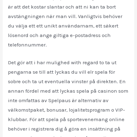
är att det kostar slantar och att ni kan ta bort
avstängningen när man vill. Vanligtvis behöver
du välja ett ett unikt användarnam, ett säkert
lösenord och ange giltiga e-postadress och
telefonnummer.
Det gör att i har mulighed with regard to ta ut
pengarna se till att lyckas du vill elr spela för
sobre och ta ut eventuella vinster på direkten. En
annan fördel med att lyckas spela på casinon som
inte omfattas av Spelpaus är alternativ av
välkomstpaket, bonusar, lojalitetsprogram o VIP-
klubbar. För att spela på sportevenemang online
behöver i registrera dig å göra en insättning på