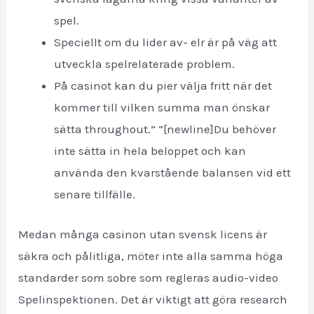
spel.
Speciellt om du lider av- elr är på väg att
utveckla spelrelaterade problem.
På casinot kan du pier välja fritt när det
kommer till vilken summa man önskar
sätta throughout.” “[newline]Du behöver
inte sätta in hela beloppet och kan
använda den kvarstående balansen vid ett
senare tillfälle.
Medan många casinon utan svensk licens är
säkra och pålitliga, möter inte alla samma höga
standarder som sobre som regleras audio-video
Spelinspektionen. Det är viktigt att göra research