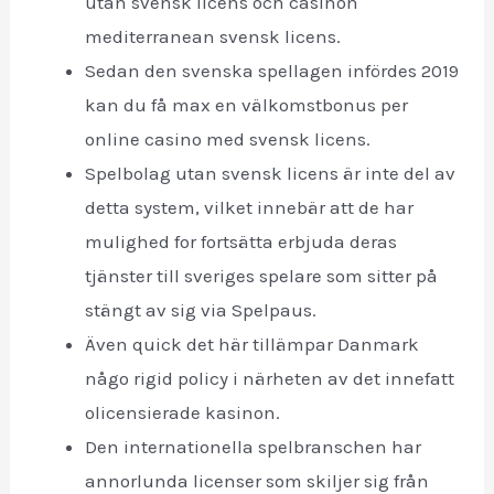
utan svensk licens och casinon
mediterranean svensk licens.
Sedan den svenska spellagen infördes 2019
kan du få max en välkomstbonus per
online casino med svensk licens.
Spelbolag utan svensk licens är inte del av
detta system, vilket innebär att de har
mulighed for fortsätta erbjuda deras
tjänster till sveriges spelare som sitter på
stängt av sig via Spelpaus.
Även quick det här tillämpar Danmark
någo rigid policy i närheten av det innefatt
olicensierade kasinon.
Den internationella spelbranschen har
annorlunda licenser som skiljer sig från