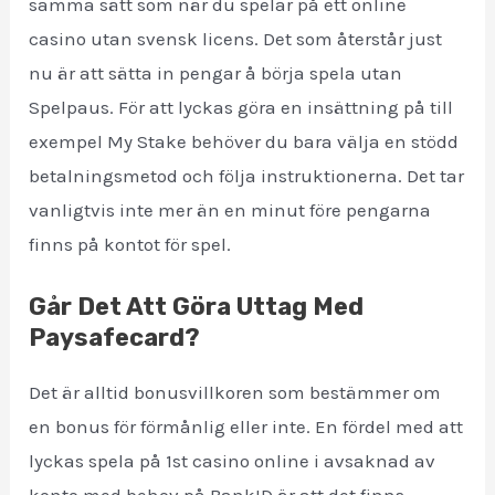
samma sätt som när du spelar på ett online
casino utan svensk licens. Det som återstår just
nu är att sätta in pengar å börja spela utan
Spelpaus. För att lyckas göra en insättning på till
exempel My Stake behöver du bara välja en stödd
betalningsmetod och följa instruktionerna. Det tar
vanligtvis inte mer än en minut före pengarna
finns på kontot för spel.
Går Det Att Göra Uttag Med
Paysafecard?
Det är alltid bonusvillkoren som bestämmer om
en bonus för förmånlig eller inte. En fördel med att
lyckas spela på 1st casino online i avsaknad av