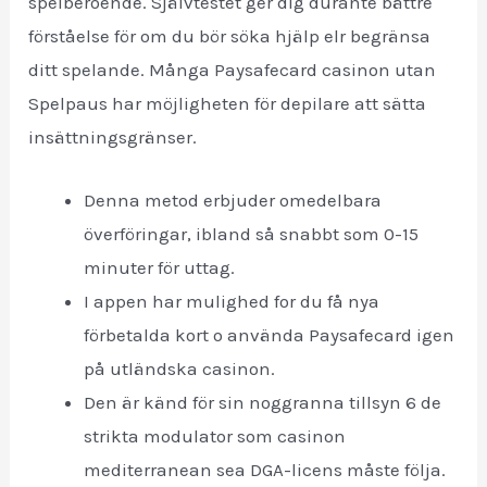
spelberoende. Självtestet ger dig durante bättre
förståelse för om du bör söka hjälp elr begränsa
ditt spelande. Många Paysafecard casinon utan
Spelpaus har möjligheten för depilare att sätta
insättningsgränser.
Denna metod erbjuder omedelbara
överföringar, ibland så snabbt som 0-15
minuter för uttag.
I appen har mulighed for du få nya
förbetalda kort o använda Paysafecard igen
på utländska casinon.
Den är känd för sin noggranna tillsyn 6 de
strikta modulator som casinon
mediterranean sea DGA-licens måste följa.