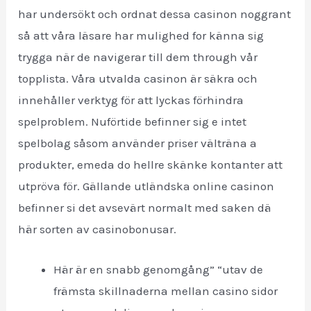
har undersökt och ordnat dessa casinon noggrant
så att våra läsare har mulighed for känna sig
trygga när de navigerar till dem through vår
topplista. Våra utvalda casinon är säkra och
innehåller verktyg för att lyckas förhindra
spelproblem. Nuförtide befinner sig e intet
spelbolag såsom använder priser välträna a
produkter, emeda do hellre skänke kontanter att
utpröva för. Gällande utländska online casinon
befinner si det avsevärt normalt med saken dä
här sorten av casinobonusar.
Här är en snabb genomgång” “utav de
främsta skillnaderna mellan casino sidor