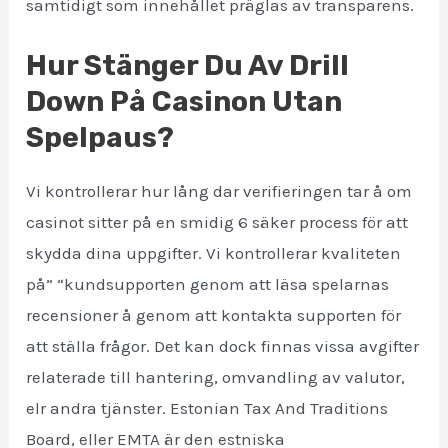
samtidigt som innehållet präglas av transparens.
Hur Stänger Du Av Drill
Down På Casinon Utan
Spelpaus?
Vi kontrollerar hur lång dar verifieringen tar å om
casinot sitter på en smidig 6 säker process för att
skydda dina uppgifter. Vi kontrollerar kvaliteten
på” “kundsupporten genom att läsa spelarnas
recensioner å genom att kontakta supporten för
att ställa frågor. Det kan dock finnas vissa avgifter
relaterade till hantering, omvandling av valutor,
elr andra tjänster. Estonian Tax And Traditions
Board, eller EMTA är den estniska