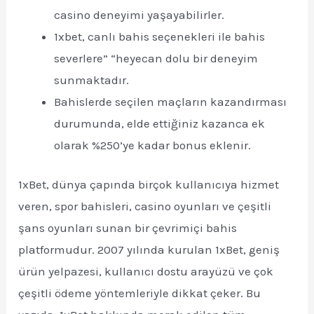
casino deneyimi yaşayabilirler.
1xbet, canlı bahis seçenekleri ile bahis
severlere” “heyecan dolu bir deneyim
sunmaktadır.
Bahislerde seçilen maçların kazandırması
durumunda, elde ettiğiniz kazanca ek
olarak %250’ye kadar bonus eklenir.
1xBet, dünya çapında birçok kullanıcıya hizmet
veren, spor bahisleri, casino oyunları ve çeşitli
şans oyunları sunan bir çevrimiçi bahis
platformudur. 2007 yılında kurulan 1xBet, geniş
ürün yelpazesi, kullanıcı dostu arayüzü ve çok
çeşitli ödeme yöntemleriyle dikkat çeker. Bu