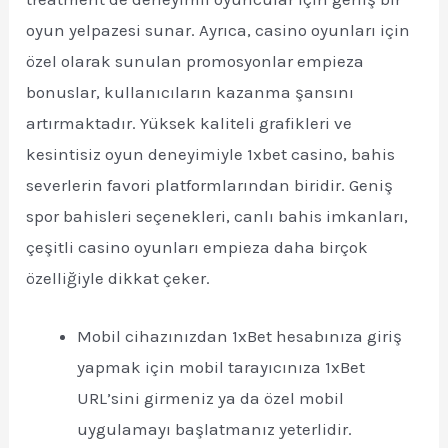
oyun yelpazesi sunar. Ayrıca, casino oyunları için
özel olarak sunulan promosyonlar empieza
bonuslar, kullanıcıların kazanma şansını
artırmaktadır. Yüksek kaliteli grafikleri ve
kesintisiz oyun deneyimiyle 1xbet casino, bahis
severlerin favori platformlarından biridir. Geniş
spor bahisleri seçenekleri, canlı bahis imkanları,
çeşitli casino oyunları empieza daha birçok
özelliğiyle dikkat çeker.
Mobil cihazınızdan 1xBet hesabınıza giriş
yapmak için mobil tarayıcınıza 1xBet
URL’sini girmeniz ya da özel mobil
uygulamayı başlatmanız yeterlidir.