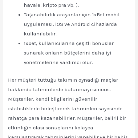
havale, kripto pra vb. ).
Taşınabilirlik arayanlar için 1xBet mobil
uygulaması, iOS ve Android cihazlarda
kullanılabilir.
1xbet, kullanıcılarına çeşitli bonuslar
sunarak onların bütçelerini daha iyi
yönetmelerine yardımcı olur.
Her müşteri tuttuğu takımın oynadığı maçlar
hakkında tahminlerde bulunmayı serious.
Müşteriler, kendi bilgilerini güvenilir
istatistiklerle birleştirerek tahminleri sayesinde
rahatça para kazanabilirler. Müşteriler, belirli bir
etkinliğin olası sonuçlarını kolayca
karşılaştırarak tahminlerini yapabilir ve bir bahis