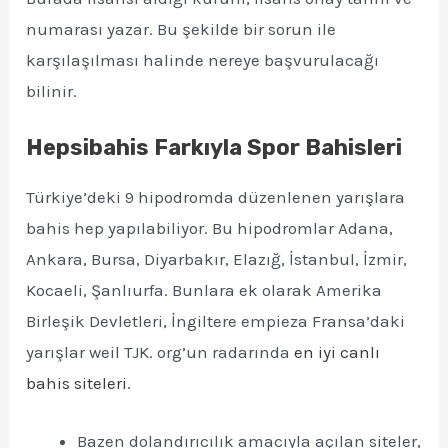
numarası yazar. Bu şekilde bir sorun ile
karşılaşılması halinde nereye başvurulacağı
bilinir.
Hepsibahis Farkıyla Spor Bahisleri
Türkiye’deki 9 hipodromda düzenlenen yarışlara
bahis hep yapılabiliyor. Bu hipodromlar Adana,
Ankara, Bursa, Diyarbakır, Elazığ, İstanbul, İzmir,
Kocaeli, Şanlıurfa. Bunlara ek olarak Amerika
Birleşik Devletleri, İngiltere empieza Fransa’daki
yarışlar weil TJK. org’un radarında
en iyi canlı
bahis siteleri
.
Bazen dolandırıcılık amacıyla açılan siteler,