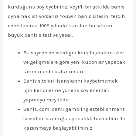
kurduğunu söyleyebiliriz. Keyifli bir şekilde bahis
oynamak istiyorsanız Youwin bahis sitesini tercih
edebilirsiniz. 1999 yılında kurulan bu site en
büyük bahis sitesi ve yasal.
Bu sayede de istediğin karşılaşmaları izler
ve gelişmelere göre yeni kuponlar yapacak
tahminlerde bulunursun.
Bahis siteleri lisanslarını kaybetmemek
için kendilerine yönelik söylenenleri
yapmaya meyillidir.
Bahis. com, canlı gambling establishment
severlere sunduğu ayrıcalıklı hizmetleri ile
kazanmaya başlayabilirsiniz.