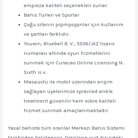
empieza kaliteli seçenekleri sunar.
Bahis Türleri ve Sporlar
Çoğu sitenin prpmpsypnlar için kullanım
ve şartları farklıdır.
Youwin, Bluebell B. V., 5536/JAZ lisans
numarası altında oyun hizmetlerini
sunmak için Curacao Online Licensing N.
Sixth is v.
Masaüstü ile mobil üzerinden erişim
sağlayan üyelerimize sprained ankle
treatment güvenilir hem sobre kaliteli
hizmet sunmak amaçlanmaktadır.
Yasal bahiste tüm oranlar Merkezi Bahis Sistemi
tarafından belirleniyor. Oranların yurt dışındaki