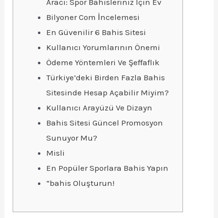
Aracı: Spor Bahisleriniz Için Ev
Bilyoner Com İncelemesi
En Güvenilir 6 Bahis Sitesi
Kullanıcı Yorumlarının Önemi
Ödeme Yöntemleri Ve Şeffaflık
Türkiye’deki Birden Fazla Bahis
Sitesinde Hesap Açabilir Miyim?
Kullanıcı Arayüzü Ve Dizayn
Bahis Sitesi Güncel Promosyon
Sunuyor Mu?
Misli
En Popüler Sporlara Bahis Yapın
“bahis Oluşturun!