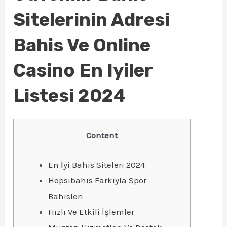
Sitelerinin Adresi
Bahis Ve Online
Casino En Iyiler
Listesi 2024
Content
En İyi Bahis Siteleri 2024
Hepsibahis Farkıyla Spor
Bahisleri
Hızlı Ve Etkili İşlemler