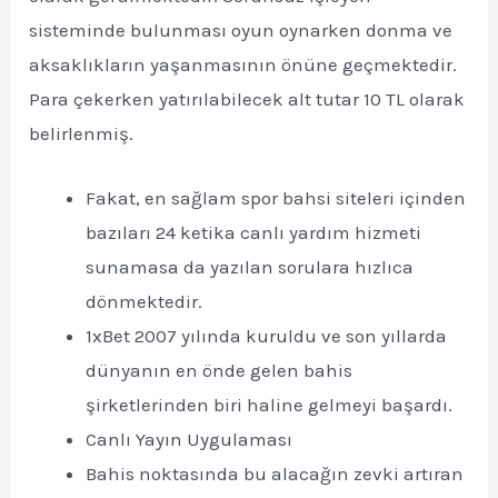
sisteminde bulunması oyun oynarken donma ve
aksaklıkların yaşanmasının önüne geçmektedir.
Para çekerken yatırılabilecek alt tutar 10 TL olarak
belirlenmiş.
Fakat, en sağlam spor bahsi siteleri içinden
bazıları 24 ketika canlı yardım hizmeti
sunamasa da yazılan sorulara hızlıca
dönmektedir.
1xBet 2007 yılında kuruldu ve son yıllarda
dünyanın en önde gelen bahis
şirketlerinden biri haline gelmeyi başardı.
Canlı Yayın Uygulaması
Bahis noktasında bu alacağın zevki artıran