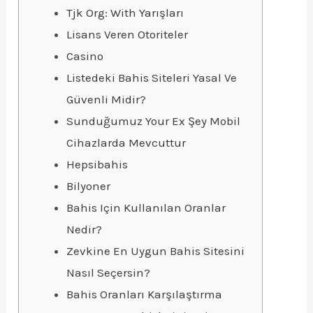
Tjk Org: With Yarışları
Lisans Veren Otoriteler
Casino
Listedeki Bahis Siteleri Yasal Ve
Güvenli Midir?
Sunduğumuz Your Ex Şey Mobil
Cihazlarda Mevcuttur
Hepsibahis
Bilyoner
Bahis Için Kullanılan Oranlar
Nedir?
Zevkine En Uygun Bahis Sitesini
Nasıl Seçersin?
Bahis Oranları Karşılaştırma