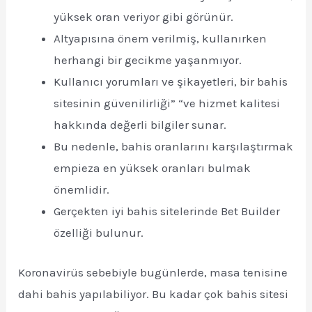
yüksek oran veriyor gibi görünür.
Altyapısına önem verilmiş, kullanırken
herhangi bir gecikme yaşanmıyor.
Kullanıcı yorumları ve şikayetleri, bir bahis
sitesinin güvenilirliği” “ve hizmet kalitesi
hakkında değerli bilgiler sunar.
Bu nedenle, bahis oranlarını karşılaştırmak
empieza en yüksek oranları bulmak
önemlidir.
Gerçekten iyi bahis sitelerinde Bet Builder
özelliği bulunur.
Koronavirüs sebebiyle bugünlerde, masa tenisine
dahi bahis yapılabiliyor. Bu kadar çok bahis sitesi