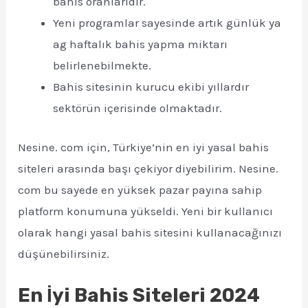
bahis oranlarıdır.
Yeni programlar sayesinde artık günlük ya
ag haftalık bahis yapma miktarı
belirlenebilmekte.
Bahis sitesinin kurucu ekibi yıllardır
sektörün içerisinde olmaktadır.
Nesine. com için, Türkiye’nin en iyi yasal bahis
siteleri arasında başı çekiyor diyebilirim. Nesine.
com bu sayede en yüksek pazar payına sahip
platform konumuna yükseldi. Yeni bir kullanıcı
olarak hangi yasal bahis sitesini kullanacağınızı
düşünebilirsiniz.
En İyi Bahis Siteleri 2024