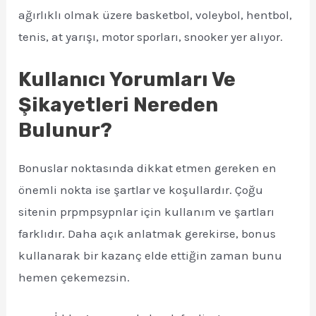
ağırlıklı olmak üzere basketbol, voleybol, hentbol,
tenis, at yarışı, motor sporları, snooker yer alıyor.
Kullanıcı Yorumları Ve
Şikayetleri Nereden
Bulunur?
Bonuslar noktasında dikkat etmen gereken en
önemli nokta ise şartlar ve koşullardır. Çoğu
sitenin prpmpsypnlar için kullanım ve şartları
farklıdır. Daha açık anlatmak gerekirse, bonus
kullanarak bir kazanç elde ettiğin zaman bunu
hemen çekemezsin.