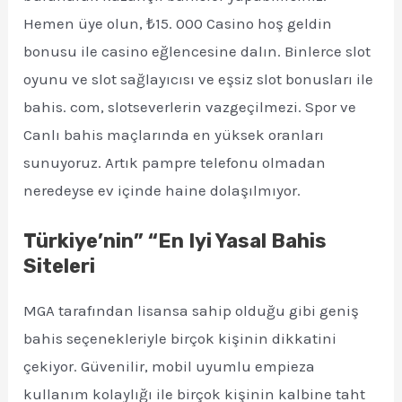
Hemen üye olun, ₺15. 000 Casino hoş geldin
bonusu ile casino eğlencesine dalın. Binlerce slot
oyunu ve slot sağlayıcısı ve eşsiz slot bonusları ile
bahis. com, slotseverlerin vazgeçilmezi. Spor ve
Canlı bahis maçlarında en yüksek oranları
sunuyoruz. Artık pampre telefonu olmadan
neredeyse ev içinde haine dolaşılmıyor.
Türkiye’nin” “En Iyi Yasal Bahis
Siteleri
MGA tarafından lisansa sahip olduğu gibi geniş
bahis seçenekleriyle birçok kişinin dikkatini
çekiyor. Güvenilir, mobil uyumlu empieza
kullanım kolaylığı ile birçok kişinin kalbine taht