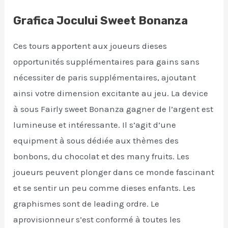
Grafica Jocului Sweet Bonanza
Ces tours apportent aux joueurs dieses
opportunités supplémentaires para gains sans
nécessiter de paris supplémentaires, ajoutant
ainsi votre dimension excitante au jeu. La device
à sous Fairly sweet Bonanza gagner de l’argent est
lumineuse et intéressante. Il s’agit d’une
equipment à sous dédiée aux thèmes des
bonbons, du chocolat et des many fruits. Les
joueurs peuvent plonger dans ce monde fascinant
et se sentir un peu comme dieses enfants. Les
graphismes sont de leading ordre. Le
aprovisionneur s’est conformé à toutes les