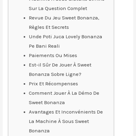
Sur La Question Complet
Revue Du Jeu Sweet Bonanza,
Règles Et Secrets
Unde Poti Juca Lovely Bonanza
Pe Bani Reali
Paiements Ou Mises
Est-il Sûr De Jouer À Sweet
Bonanza Sobre Ligne?
Prix Et Récompenses
Comment Jouer À La Démo De
Sweet Bonanza
Avantages Et Inconvénients De
La Machine À Sous Sweet
Bonanza