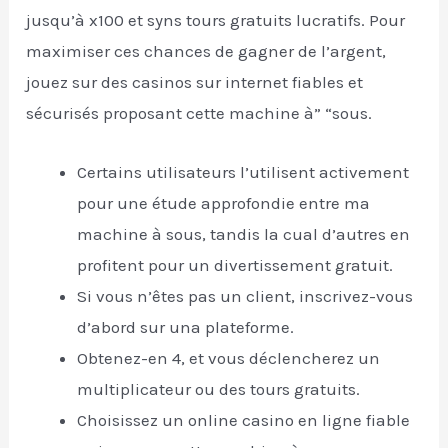
jusqu’à x100 et syns tours gratuits lucratifs. Pour
maximiser ces chances de gagner de l’argent,
jouez sur des casinos sur internet fiables et
sécurisés proposant cette machine à” “sous.
Certains utilisateurs l’utilisent activement
pour une étude approfondie entre ma
machine à sous, tandis la cual d’autres en
profitent pour un divertissement gratuit.
Si vous n’êtes pas un client, inscrivez-vous
d’abord sur una plateforme.
Obtenez-en 4, et vous déclencherez un
multiplicateur ou des tours gratuits.
Choisissez un online casino en ligne fiable