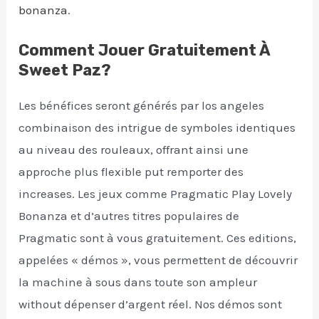
bonanza
.
Comment Jouer Gratuitement À
Sweet Paz?
Les bénéfices seront générés par los angeles
combinaison des intrigue de symboles identiques
au niveau des rouleaux, offrant ainsi une
approche plus flexible put remporter des
increases. Les jeux comme Pragmatic Play Lovely
Bonanza et d’autres titres populaires de
Pragmatic sont à vous gratuitement. Ces editions,
appelées « démos », vous permettent de découvrir
la machine à sous dans toute son ampleur
without dépenser d’argent réel. Nos démos sont