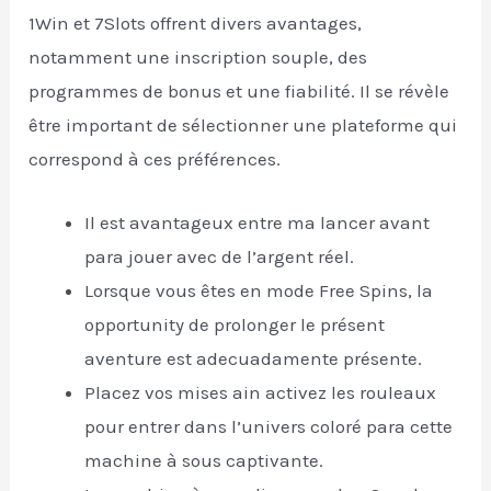
1Win et 7Slots offrent divers avantages,
notamment une inscription souple, des
programmes de bonus et une fiabilité. Il se révèle
être important de sélectionner une plateforme qui
correspond à ces préférences.
Il est avantageux entre ma lancer avant
para jouer avec de l’argent réel.
Lorsque vous êtes en mode Free Spins, la
opportunity de prolonger le présent
aventure est adecuadamente présente.
Placez vos mises ain activez les rouleaux
pour entrer dans l’univers coloré para cette
machine à sous captivante.