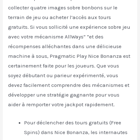
collecter quatre images sobre bonbons sur le
terrain de jeu ou acheter l’accès aux tours
gratuits. Si vous sollicité une expérience sobre jeu
avec votre mécanisme AllWays” “et des
récompenses alléchantes dans une délicieuse
machine à sous, Pragmatic Play Nice Bonanza est
certainement faite pour les joueurs. Que vous
soyez débutant ou parieur expérimenté, vous
devez facilement comprendre des mécanismes et
développer une stratégie gagnante pour vous
aider à remporter votre jackpot rapidement.
Pour déclencher des tours gratuits (Free
Spins) dans Nice Bonanza, les internautes