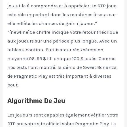
jeu utile à comprendre et à apprécier. Le RTP joue
este rôle important dans les machines à sous car
elle reflète les chances de gain i joueur.”
“[newline]Ce chiffre indique votre retour théorique
aux joueurs sur une période plus longue. Avec un
tableau continu, l’utilisateur récupérera en
moyenne 96, 95 $ fill chaque 100 $ joués. Comme
nos tests l’ont montré, la démo de Sweet Bonanza
de Pragmatic Play est très important à diverses
bout.
Algorithme De Jeu
Les joueurs sont capables également vérifier votre
RTP sur votre site officiel sobre Pragmatic Play. Le