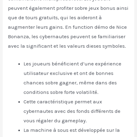
peuvent également profiter sobre jeux bonus ainsi
que de tours gratuits, qui les aideront à
augmenter leurs gains. En function démo de Nice
Bonanza, les cybernautes peuvent se familiariser
avec la significant et les valeurs dieses symboles.
Les joueurs bénéficient d’une expérience
utilisateur exclusive et ont de bonnes
chances sobre gagner, même dans des
conditions sobre forte volatilité.
Cette caractéristique permet aux
cybernautes avec des fonds différents de
vous régaler du gameplay.
La machine à sous est développée sur la