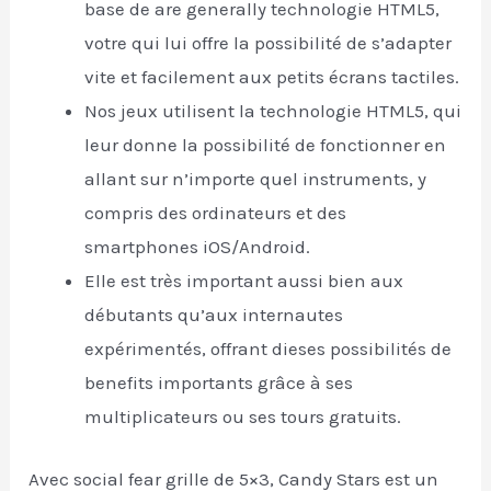
base de are generally technologie HTML5,
votre qui lui offre la possibilité de s’adapter
vite et facilement aux petits écrans tactiles.
Nos jeux utilisent la technologie HTML5, qui
leur donne la possibilité de fonctionner en
allant sur n’importe quel instruments, y
compris des ordinateurs et des
smartphones iOS/Android.
Elle est très important aussi bien aux
débutants qu’aux internautes
expérimentés, offrant dieses possibilités de
benefits importants grâce à ses
multiplicateurs ou ses tours gratuits.
Avec social fear grille de 5×3, Candy Stars est un