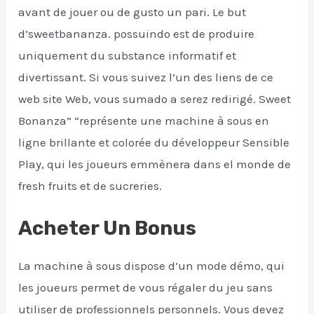
avant de jouer ou de gusto un pari. Le but
d’sweetbananza. possuindo est de produire
uniquement du substance informatif et
divertissant. Si vous suivez l’un des liens de ce
web site Web, vous sumado a serez redirigé. Sweet
Bonanza” “représente une machine à sous en
ligne brillante et colorée du développeur Sensible
Play, qui les joueurs emmènera dans el monde de
fresh fruits et de sucreries.
Acheter Un Bonus
La machine à sous dispose d’un mode démo, qui
les joueurs permet de vous régaler du jeu sans
utiliser de professionnels personnels. Vous devez