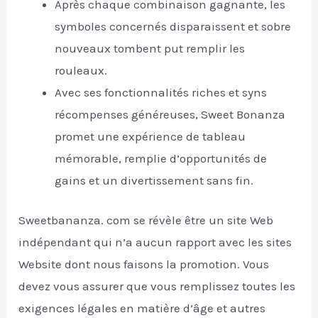
Après chaque combinaison gagnante, les
symboles concernés disparaissent et sobre
nouveaux tombent put remplir les
rouleaux.
Avec ses fonctionnalités riches et syns
récompenses généreuses, Sweet Bonanza
promet une expérience de tableau
mémorable, remplie d’opportunités de
gains et un divertissement sans fin.
Sweetbananza. com se révèle être un site Web
indépendant qui n’a aucun rapport avec les sites
Website dont nous faisons la promotion. Vous
devez vous assurer que vous remplissez toutes les
exigences légales en matière d’âge et autres