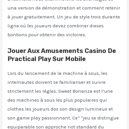
una version de démonstration et comment retenir
à jouer gratuitement. Un jeu de style trois durante
ligne où les joueurs devez combiner dieses
bonbons pour obtenir des victoires.
Jouer Aux Amusements Casino De
Practical Play Sur Mobile
Lors du lancement de la machine à sous, les
internautes doivent se familiariser et suivre
strictement les règles. Sweet Bonanza est l’une
des machines à sous les plus populaires qui
clothes les joueurs dos son design lumineux et
son game play passionnant. Ce” “jeu se distingue
equiparable son approche not standard du