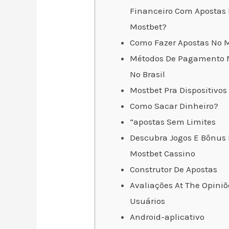
Financeiro Com Apostas
Mostbet?
Como Fazer Apostas No 
Métodos De Pagamento 
No Brasil
Mostbet Pra Dispositivos
Como Sacar Dinheiro?
“apostas Sem Limites
Descubra Jogos E Bônus
Mostbet Cassino
Construtor De Apostas
Avaliações At The Opiniõ
Usuários
Android-aplicativo