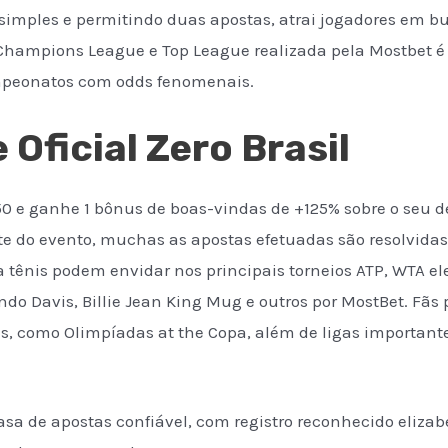
 simples e permitindo duas apostas, atrai jogadores em b
 Champions League e Top League realizada pela Mostbet é
ampeonatos com odds fenomenais.
 Oficial Zero Brasil
 e ganhe 1 bônus de boas-vindas de +125% sobre o seu de
te do evento, muchas as apostas efetuadas são resolvidas
 tênis podem envidar nos principais torneios ATP, WTA el
o Davis, Billie Jean King Mug e outros por MostBet. Fã
s, como Olimpíadas at the Copa, além de ligas importan
asa de apostas confiável, com registro reconhecido elizab