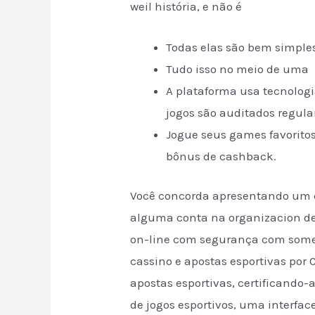
weil história, e não é
Todas elas são bem simples
Tudo isso no meio de uma
A plataforma usa tecnologi
jogos são auditados regul
Jogue seus games favoritos
bônus de cashback.
Você concorda apresentando um c
alguma conta na organizacion de 
on-line com segurança com some s
cassino e apostas esportivas por 
apostas esportivas, certificand
de jogos esportivos, uma interfa