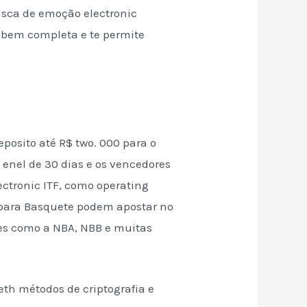
usca de emoção electronic
 bem completa e te permite
posito até R$ two. 000 para o
 enel de 30 dias e os vencedores
ectronic ITF, como operating
s para Basquete podem apostar no
tes como a NBA, NBB e muitas
eth métodos de criptografia e