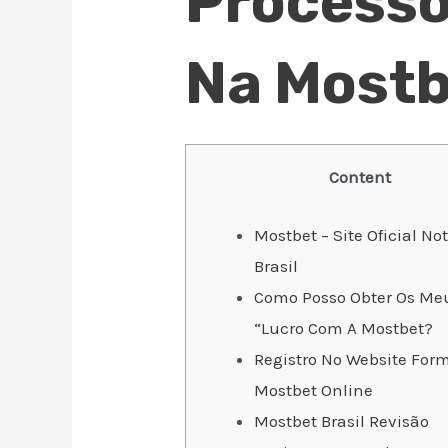
Processo
Na Mostb
Content
Mostbet – Site Oficial No
Brasil
Como Posso Obter Os Me
“Lucro Com A Mostbet?
Registro No Website For
Mostbet Online
Mostbet Brasil Revisão