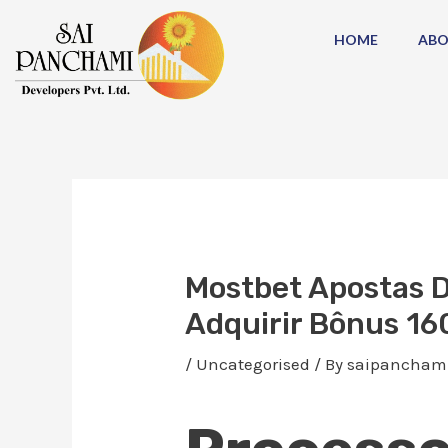
Skip
Post
HOME
AB
to
navigation
content
Mostbet Apostas De
Adquirir Bônus 16
/
Uncategorised
/ By
saipancham