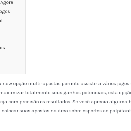
 Agora
Jogos
al
ais
 a new opção multi-apostas permite assistir a vários jogos
 maximizar totalmente seus ganhos potenciais, esta opçã
veja com precisão os resultados. Se você aprecia alguma 
 colocar suas apostas na área sobre esportes ao palpitan