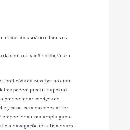
m dados do usuário e todos os
ício da semana você receberá um
 Condições da Mostbet ao criar
ileiros podem produzir apostas
a proporcionar serviços de
liz y sana para cassinos at the
tbet proporciona uma ampla gama
l e a navegação intuitiva criam 1