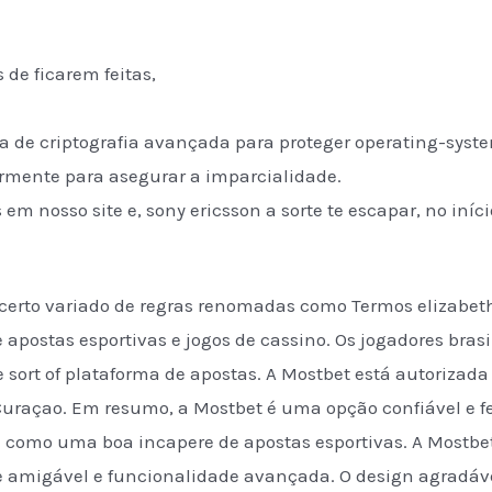
 de ficarem feitas,
a de criptografia avançada para proteger operating-syste
armente para asegurar a imparcialidade.
 em nosso site e, sony ericsson a sorte te escapar, no in
erto variado de regras renomadas como Termos elizabeth
apostas esportivas e jogos de cassino. Os jogadores bras
ort of plataforma de apostas. A Mostbet está autorizada 
Curaçao. Em resumo, a Mostbet é uma opção confiável e fe
o-a como uma boa incapere de apostas esportivas. A Mos
ce amigável e funcionalidade avançada. O design agradáve