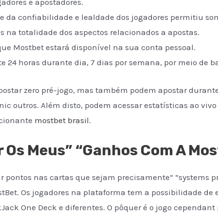
gadores e apostadores.
da confiabilidade e lealdade dos jogadores permitiu som
os na totalidade dos aspectos relacionados a apostas.
ue Mostbet estará disponível na sua conta pessoal.
e 24 horas durante dia, 7 dias por semana, por meio de ba
ostar zero pré-jogo, mas também podem apostar durante 
c outros. Além disto, podem acessar estatísticas ao vivo 
ocionante
mostbet brasil
.
r Os Meus” “Ganhos Com A Mos
r pontos nas cartas que sejam precisamente” “systems pró
tBet. Os jogadores na plataforma tem a possibilidade de 
ack One Deck e diferentes. O pôquer é o jogo cependant 