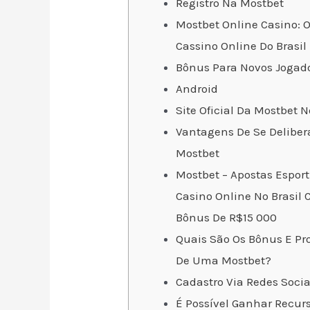
Registro Na Mostbet
Mostbet Online Casino: 
Cassino Online Do Brasil
Bônus Para Novos Jogad
Android
Site Oficial Da Mostbet N
Vantagens De Se Deliber
Mostbet
Mostbet – Apostas Esport
Casino Online No Brasil
Bônus De R$15 000
Quais São Os Bônus E P
De Uma Mostbet?
Cadastro Via Redes Socia
É Possível Ganhar Recur