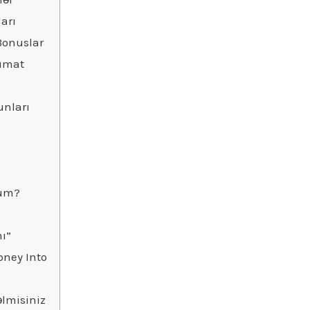
arı
Bonuslar
lumat
unları
rum?
mı”
ney Into
lmisiniz