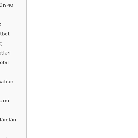
çün 40
t
tbet
g
tləri
obil
cation
mumi
ərcləri