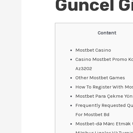
Güncel Gi
Content
Mostbet Casino
Casino Mostbet Promo K
Az3202
Other Mostbet Games
How To Register With Mo
Mostbet Para Çekme Yön
Frequently Requested Qu
For Mostbet Bd
Mostbet-də Mərc Etmək
Məşhur Liqalar Və Turnir