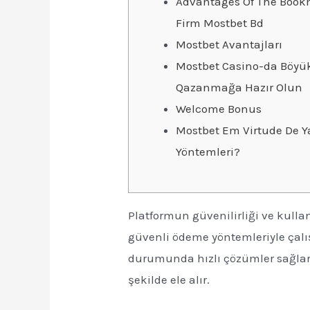
Advantages Of The Boo
Firm Mostbet Bd
Mostbet Avantajları
Mostbet Casino-da Böyü
Qazanmağa Hazır Olun
Welcome Bonus
Mostbet Em Virtude De Y
Yöntemleri?
Platformun güvenilirliği ve kullan
güvenli ödeme yöntemleriyle çalış
durumunda hızlı çözümler sağlar. 
şekilde ele alır.