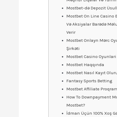
Mostbet-də Depozit Üsull
Mostbet On Line Casino 
Və Aksiyalar Barədə Mə
Verir
Mostbet Onlayn Mərc Oy
Şirkəti
Mostbet Casino Oyunlari
Mostbet Haqqında
Mostbet Nasıl Kayıt Olu
Fantasy Sports Betting
Mostbet Affiliate Proqra
How To Downpayment Mo
Mostbet?
İdman Üçün 100% Xoş Gə