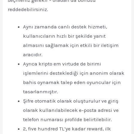
reddedebilirsiniz.
Aynı zamanda canlı destek hizmeti,
kullanıcıların hızlı bir şekilde yanıt
almasını sağlamak için etkili bir iletişim
aracıdır.
Ayrıca kripto em virtude de birimi
işlemlerini desteklediği için anonim olarak
bahis oynamak talep eden oyuncular için
tasarlanmıştır.
Şifre otomatik olarak oluşturulur ve giriş
olarak kullanılabilecek e-posta adresi ve
telefon numarası profilde belirtilebilir.
2, five hundred TL’ye kadar reward, ilk