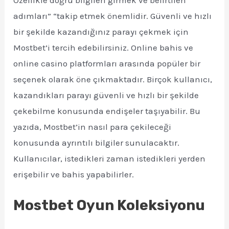
Özellikle doğru bilgileri girmek ve belirtilen
adımları” “takip etmek önemlidir. Güvenli ve hızlı
bir şekilde kazandığınız parayı çekmek için
Mostbet’i tercih edebilirsiniz. Online bahis ve
online casino platformları arasında popüler bir
seçenek olarak öne çıkmaktadır. Birçok kullanıcı,
kazandıkları parayı güvenli ve hızlı bir şekilde
çekebilme konusunda endişeler taşıyabilir. Bu
yazıda, Mostbet’in nasıl para çekileceği
konusunda ayrıntılı bilgiler sunulacaktır.
Kullanıcılar, istedikleri zaman istedikleri yerden
erişebilir ve bahis yapabilirler.
Mostbet Oyun Koleksiyonu