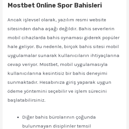
Mostbet Online Spor Bahisleri
Ancak işlevsel olarak, yazılım resmi website
sitesinden daha aşağı değildir. Bahis severlerin
mobil cihazlarda bahis oynaması giderek popüler
hale geliyor. Bu nedenle, birçok bahis sitesi mobil
uygulamalar sunarak kullanıcıların ihtiyaçlarına
cevap veriyor. Mostbet, mobil uygulamasıyla
kullanıcılarına kesintisiz bir bahis deneyimi
sunmaktadır. Hesabınıza giriş yaparak uygun
ödeme yöntemini seçebilir ve işlem sürecini
başlatabilirsiniz.
Diğer bahis bürolarının çoğunda
bulunmayan disiplinler temsil