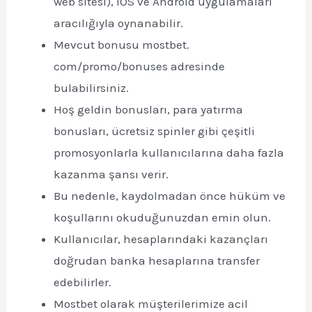
web sitesi), iOS ve Android uygulamaları
aracılığıyla oynanabilir.
Mevcut bonusu mostbet.
com/promo/bonuses adresinde
bulabilirsiniz.
Hoş geldin bonusları, para yatırma
bonusları, ücretsiz spinler gibi çeşitli
promosyonlarla kullanıcılarına daha fazla
kazanma şansı verir.
Bu nedenle, kaydolmadan önce hüküm ve
koşullarını okuduğunuzdan emin olun.
Kullanıcılar, hesaplarındaki kazançları
doğrudan banka hesaplarına transfer
edebilirler.
Mostbet olarak müşterilerimize acil