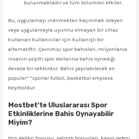
bulunmaktadır ve tüm bölümleri etkiler.
Bu, uygulamayı indirmekten kaçınmak isteyen
veya uygulamayla uyumlu olmayan bir cihaz
kullanan kullanıcılar için kullanışlı bir
alternatiftir. Çevrimiçi spor bahisleri, milyonlarca
insanın çeşitli spor dallarına bahis oynadığı
devasa bir sektördür. Bahis yapılabilecek en
popüler” “sporlar futbol, ​​basketbol empieza
beyzboldur.
Mostbet’te Uluslararası Spor
Etkinliklerine Bahis Oynayabilir
Miyim?
Hoş geldin bonusu, yatırım bonusları, kayıp iadesi