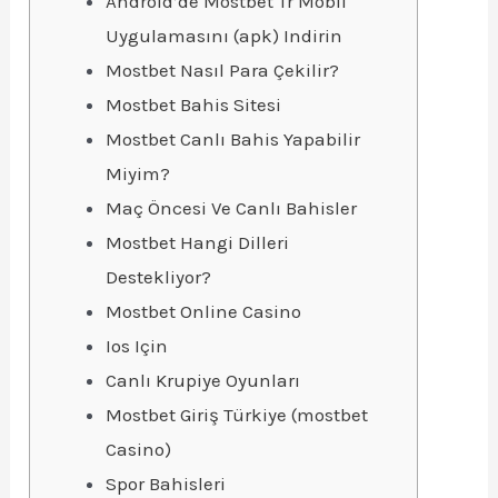
Android’de Mostbet Tr Mobil
Uygulamasını (apk) Indirin
Mostbet Nasıl Para Çekilir?
Mostbet Bahis Sitesi
Mostbet Canlı Bahis Yapabilir
Miyim?
Maç Öncesi Ve Canlı Bahisler
Mostbet Hangi Dilleri
Destekliyor?
Mostbet Online Casino
Ios Için
Canlı Krupiye Oyunları
Mostbet Giriş Türkiye (mostbet
Casino)
Spor Bahisleri