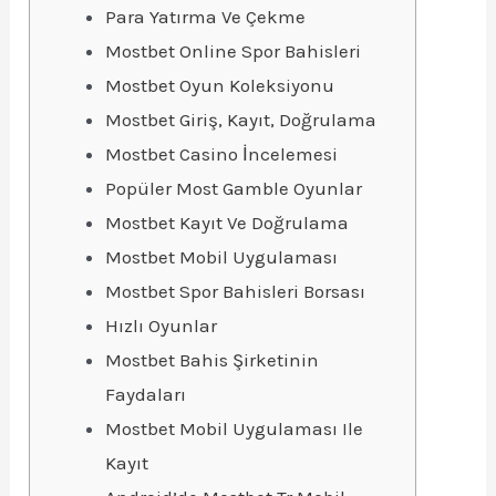
Para Yatırma Ve Çekme
Mostbet Online Spor Bahisleri
Mostbet Oyun Koleksiyonu
Mostbet Giriş, Kayıt, Doğrulama
Mostbet Casino İncelemesi
Popüler Most Gamble Oyunlar
Mostbet Kayıt Ve Doğrulama
Mostbet Mobil Uygulaması
Mostbet Spor Bahisleri Borsası
Hızlı Oyunlar
Mostbet Bahis Şirketinin
Faydaları
Mostbet Mobil Uygulaması Ile
Kayıt