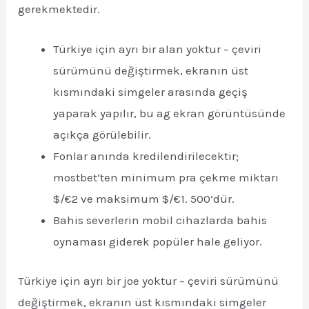
gerekmektedir.
Türkiye için ayrı bir alan yoktur – çeviri
sürümünü değiştirmek, ekranın üst
kısmındaki simgeler arasında geçiş
yaparak yapılır, bu ag ekran görüntüsünde
açıkça görülebilir.
Fonlar anında kredilendirilecektir;
mostbet’ten minimum pra çekme miktarı
$/€2 ve maksimum $/€1. 500’dür.
Bahis severlerin mobil cihazlarda bahis
oynaması giderek popüler hale geliyor.
Türkiye için ayrı bir joe yoktur – çeviri sürümünü
değiştirmek, ekranın üst kısmındaki simgeler