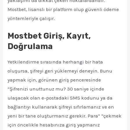
yaklaşımı da dikkat çeken noktalardandır.
Mostbet, lisanslı bir platform olup güvenli ödeme
yöntemleriyle çalışır.
Mostbet Giriş, Kayıt,
Doğrulama
Yetkilendirme sırasında herhangi bir hata
oluşursa, şifreyi geri yüklemeyi deneyin. Bunu
yapmak için, görünen giriş penceresinde
“Şifrenizi unuttunuz mu? 30 saniye içinde
ulaşacak olan e-postadaki SMS kodunu ya da
bağlantıyı kullanarak şifreyi sıfırlamanız ve en
yeni bir tane oluşturmanız gerekir. Para” “çekmek
için öncelikle hesabınıza giriş yapmanız