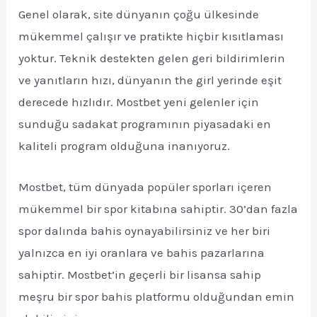
Genel olarak, site dünyanın çoğu ülkesinde
mükemmel çalışır ve pratikte hiçbir kısıtlaması
yoktur. Teknik destekten gelen geri bildirimlerin
ve yanıtların hızı, dünyanın the girl yerinde eşit
derecede hızlıdır. Mostbet yeni gelenler için
sunduğu sadakat programının piyasadaki en
kaliteli program olduğuna inanıyoruz.
Mostbet, tüm dünyada popüler sporları içeren
mükemmel bir spor kitabına sahiptir. 30’dan fazla
spor dalında bahis oynayabilirsiniz ve her biri
yalnızca en iyi oranlara ve bahis pazarlarına
sahiptir. Mostbet’in geçerli bir lisansa sahip
meşru bir spor bahis platformu olduğundan emin