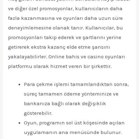
ve diğer özel promosyonlar, kullanıcıların daha
fazla kazanmasına ve oyunları daha uzun süre
deneyimlemesine olanak tanır. Kullanıcılar, bu
promosyonları takip ederek ve şartlarını yerine
getirerek ekstra kazanç elde etme şansını
yakalayabilirler. Online bahis ve casino oyunları
platformu olarak hizmet veren bir şirkettir.
Para çekme işlemi tamamlandıktan sonra,
süreç tamamen ödeme yönteminize ve
bankanıza bağlı olarak değişiklik
gösterebilir.
Oyun, programın sol üst köşesinde açılan
uygulamanın ana menüsünde bulunur.