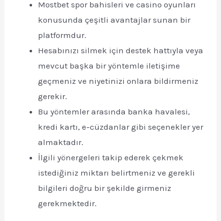
Mostbet spor bahisleri ve casino oyunları
konusunda çeşitli avantajlar sunan bir
platformdur.
Hesabınızı silmek için destek hattıyla veya
mevcut başka bir yöntemle iletişime
geçmeniz ve niyetinizi onlara bildirmeniz
gerekir.
Bu yöntemler arasında banka havalesi,
kredi kartı, e-cüzdanlar gibi seçenekler yer
almaktadır.
İlgili yönergeleri takip ederek çekmek
istediğiniz miktarı belirtmeniz ve gerekli
bilgileri doğru bir şekilde girmeniz
gerekmektedir.