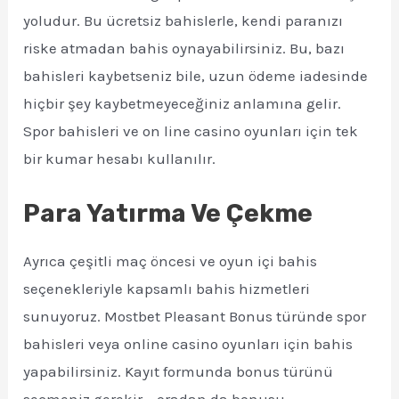
yoludur. Bu ücretsiz bahislerle, kendi paranızı
riske atmadan bahis oynayabilirsiniz. Bu, bazı
bahisleri kaybetseniz bile, uzun ödeme iadesinde
hiçbir şey kaybetmeyeceğiniz anlamına gelir.
Spor bahisleri ve on line casino oyunları için tek
bir kumar hesabı kullanılır.
Para Yatırma Ve Çekme
Ayrıca çeşitli maç öncesi ve oyun içi bahis
seçenekleriyle kapsamlı bahis hizmetleri
sunuyoruz. Mostbet Pleasant Bonus türünde spor
bahisleri veya online casino oyunları için bahis
yapabilirsiniz. Kayıt formunda bonus türünü
seçmeniz gerekir – oradan da bonusu