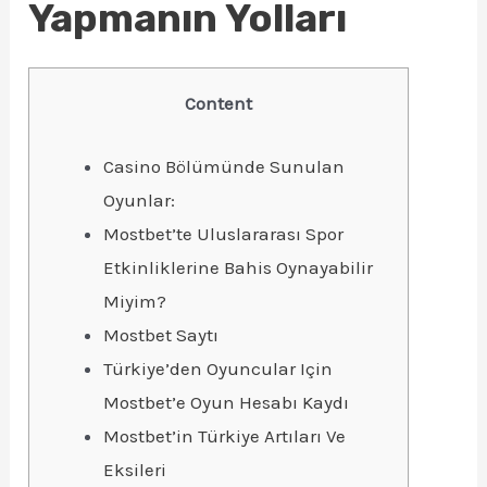
Yapmanın Yolları
Content
Casino Bölümünde Sunulan
Oyunlar:
Mostbet’te Uluslararası Spor
Etkinliklerine Bahis Oynayabilir
Miyim?
Mostbet Saytı
Türkiye’den Oyuncular Için
Mostbet’e Oyun Hesabı Kaydı
Mostbet’in Türkiye Artıları Ve
Eksileri