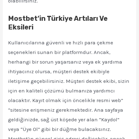
olabilirsiniz.
Mostbet’in Türkiye Artıları Ve
Eksileri
Kullanıcılarına güvenli ve hızlı para çekme
seçenekleri sunan bir platformdur. Ancak,
herhangi bir sorun yaşarsanız veya ek yardıma
ihtiyacınız olursa, müşteri destek ekibiyle
iletişime geçebilirsiniz. Müşteri destek ekibi, sizin
için en kaliteli çözümü bulmanıza yardımcı
olacaktır. Kayıt olmak için öncelikle resmi web”
“sitesine erişmeniz gerekmektedir. Ana sayfaya
geldiğinizde, sağ üst köşede yer alan “Kaydol”
veya “Üye Ol” gibi bir düğme bulacaksınız.
Mostbet’in güncel giriş adresi değişebilir, ancak