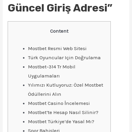
Güncel Giriş Adresi”
Content
Mostbet Resmi Web Sitesi
Türk Oyuncular Için Doğrulama
Mostbet-314 Tr Mobil
Uygulamaları
Yılımızı Kutluyoruz: Özel Mostbet
Ödüllerini Alın
Mostbet Casino İncelemesi
Mostbet’te Hesap Nasıl Silinir?
Mostbet Türkiye’de Yasal Mı?
Spor Bahisleri