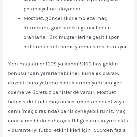
potansiyeline ulaşmadı.
Mostbet, güncel skor empieza maç
durumuna göre sürekli güncellenen
oranlarla Türk müşterilerine çeşitli spor
dallarına canlı bahis yapma şansı sunuyor.
Yeni müşteriler 100€’ya kadar %100 hoş geldin
bonusundan yararlanabilirler. Buna ek olarak,
düzenli para yatırma bonuslarının yanı sıra geri
ödeme ve ücretsiz bahisler de vardır. Mostbet
bahis şirketinde maç öncesi (maçtan önce) veya
canlı (maç sırasında) bahis oynayabilirsiniz. Maç
öncesi moddaki bahis çeşitliliği oldukça yüksektir
– durante iyi futbol etkinlikleri için 1500’den fazla