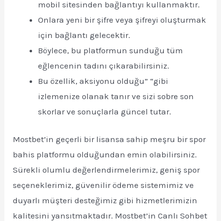
mobil sitesinden bağlantıyı kullanmaktır.
Onlara yeni bir şifre veya şifreyi oluşturmak
için bağlantı gelecektir.
Böylece, bu platformun sunduğu tüm
eğlencenin tadını çıkarabilirsiniz.
Bu özellik, aksiyonu olduğu” “gibi
izlemenize olanak tanır ve sizi sobre son
skorlar ve sonuçlarla güncel tutar.
Mostbet’in geçerli bir lisansa sahip meşru bir spor
bahis platformu olduğundan emin olabilirsiniz.
Sürekli olumlu değerlendirmelerimiz, geniş spor
seçeneklerimiz, güvenilir ödeme sistemimiz ve
duyarlı müşteri desteğimiz gibi hizmetlerimizin
kalitesini yansıtmaktadır. Mostbet’in Canlı Sohbet