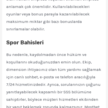
anlamak çok önemlidir. Kullanılabilecekleri
oyunlar veya bonus parayla kazanılabilecek
maksimum miktar gibi bazı bonuslarda
sınırlamalar olabilir.
Spor Bahisleri
Bu nedenle, kaydolmadan önce hüküm ve
koşullarını okuduğunuzdan emin olun. Ekip,
dimension ihtiyacınız olan tüm yardımı sağlamak
için canlı sohbet, e-posta ve telefon aracılığıyla
7/24 hizmetinizdedir. Ayrıca, sorularınızın çoğunu
yanıtlayabilecek kapsamlı bir SSS bölümüne
sahiptirler, böylece müşteri hizmetleri ekibinden
bir yanıt beklemek zorunda kalmazsınız. Mostbet