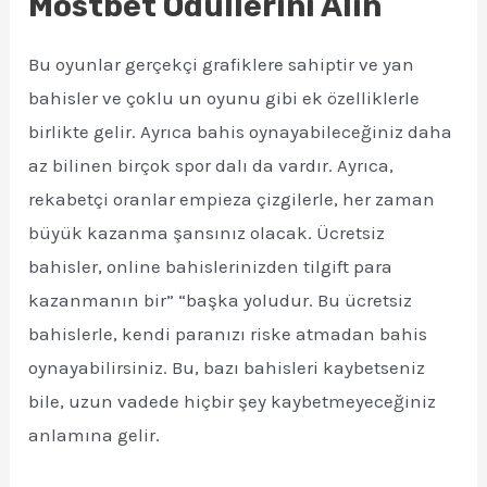
Mostbet Ödüllerini Alın
Bu oyunlar gerçekçi grafiklere sahiptir ve yan
bahisler ve çoklu un oyunu gibi ek özelliklerle
birlikte gelir. Ayrıca bahis oynayabileceğiniz daha
az bilinen birçok spor dalı da vardır. Ayrıca,
rekabetçi oranlar empieza çizgilerle, her zaman
büyük kazanma şansınız olacak. Ücretsiz
bahisler, online bahislerinizden tilgift para
kazanmanın bir” “başka yoludur. Bu ücretsiz
bahislerle, kendi paranızı riske atmadan bahis
oynayabilirsiniz. Bu, bazı bahisleri kaybetseniz
bile, uzun vadede hiçbir şey kaybetmeyeceğiniz
anlamına gelir.