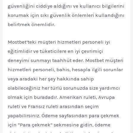
güvenliğini ciddiye aldığını ve kullanıcı bilgilerini
korumak için sıkı güvenlik önlemleri kullandığını
belirtmek önemlidir.
Mostbet’teki müşteri hizmetleri personeli iyi
eğitimlidir ve tüketicilere en iyi çevrimiçi
deneyimi sunmayı taahhüt eder. Mostbet müşteri
hizmetleri personeli, bahis, hesapla ilgili sorunlar
veya aradaki her şey hakkında sahip
olabileceğiniz her türlü sorunuzda size yardımcı
olmak için buradadır. Amerikan ruleti, Avrupa
ruleti ve Fransız ruleti arasından seçim
yapabilirsiniz. Ödeme sayfasından para çekmek
için “Para çekmek” sekmesine gidin, ödeme