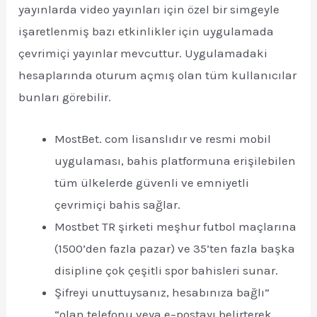
yayınlarda video yayınları için özel bir simgeyle
işaretlenmiş bazı etkinlikler için uygulamada
çevrimiçi yayınlar mevcuttur. Uygulamadaki
hesaplarında oturum açmış olan tüm kullanıcılar
bunları görebilir.
MostBet. com lisanslıdır ve resmi mobil
uygulaması, bahis platformuna erişilebilen
tüm ülkelerde güvenli ve emniyetli
çevrimiçi bahis sağlar.
Mostbet TR şirketi meşhur futbol maçlarına
(1500’den fazla pazar) ve 35’ten fazla başka
disipline çok çeşitli spor bahisleri sunar.
Şifreyi unuttuysanız, hesabınıza bağlı”
“olan telefonu veya e–postayı belirterek