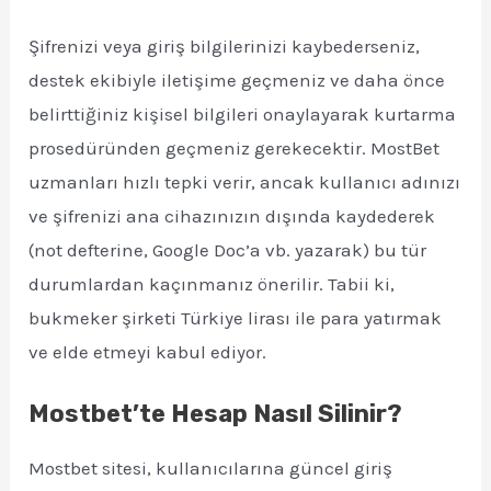
Şifrenizi veya giriş bilgilerinizi kaybederseniz,
destek ekibiyle iletişime geçmeniz ve daha önce
belirttiğiniz kişisel bilgileri onaylayarak kurtarma
prosedüründen geçmeniz gerekecektir. MostBet
uzmanları hızlı tepki verir, ancak kullanıcı adınızı
ve şifrenizi ana cihazınızın dışında kaydederek
(not defterine, Google Doc’a vb. yazarak) bu tür
durumlardan kaçınmanız önerilir. Tabii ki,
bukmeker şirketi Türkiye lirası ile para yatırmak
ve elde etmeyi kabul ediyor.
Mostbet’te Hesap Nasıl Silinir?
Mostbet sitesi, kullanıcılarına güncel giriş