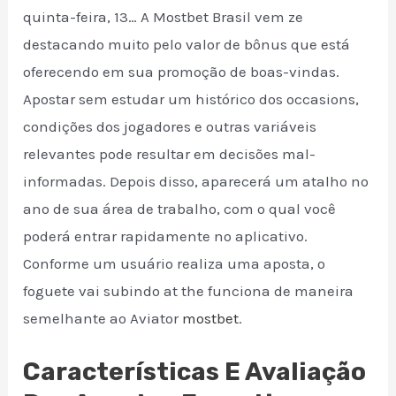
quinta-feira, 13… A Mostbet Brasil vem ze
destacando muito pelo valor de bônus que está
oferecendo em sua promoção de boas-vindas.
Apostar sem estudar um histórico dos occasions,
condições dos jogadores e outras variáveis
relevantes pode resultar em decisões mal-
informadas. Depois disso, aparecerá um atalho no
ano de sua área de trabalho, com o qual você
poderá entrar rapidamente no aplicativo.
Conforme um usuário realiza uma aposta, o
foguete vai subindo at the funciona de maneira
semelhante ao Aviator
mostbet
.
Características E Avaliação