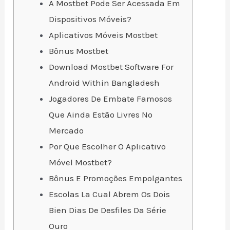
A Mostbet Pode Ser Acessada Em
Dispositivos Móveis?
Aplicativos Móveis Mostbet
Bônus Mostbet
Download Mostbet Software For
Android Within Bangladesh
Jogadores De Embate Famosos
Que Ainda Estão Livres No
Mercado
Por Que Escolher O Aplicativo
Móvel Mostbet?
Bônus E Promoções Empolgantes
Escolas La Cual Abrem Os Dois
Bien Dias De Desfiles Da Série
Ouro