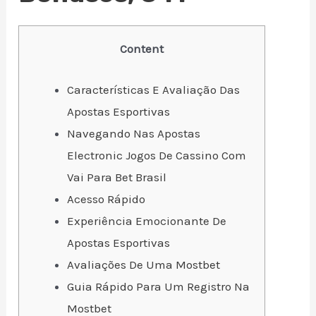
Content
Características E Avaliação Das
Apostas Esportivas
Navegando Nas Apostas
Electronic Jogos De Cassino Com
Vai Para Bet Brasil
Acesso Rápido
Experiência Emocionante De
Apostas Esportivas
Avaliações De Uma Mostbet
Guia Rápido Para Um Registro Na
Mostbet