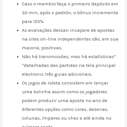
Caso o membro faça o primeiro depósito em
30 min, após o padrón, o bônus incrementa
para 125%.
As avaliações dessan incapere de apostas
na sites on-line independentes são, em sua
maioria, positivas.
Não há transmissões, mas há estatísticas”
“detalhadas das partidas na tela principal
electronic três guias adicionais.
Os jogos de roleta consistem em lançar
uma bolinha assim como os jogadores
podem produzir uma aposta no ano de
diferentes opções como cores, dezenas,
colunas, ímpares ou chez e até ainda no
número exato.