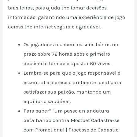
brasileiros, pois ajuda the tomar decisões
informadas, garantindo uma experiência de jogo
across the internet segura e agradável.
Os jogadores recebem os seus bónus no
prazo sobre 72 horas após o primeiro
depósito e têm de o apostar 60 vezes.
Lembre-se para que o jogo responsável é
essential e oferece o ambiente ideal para
satisfazer sua paixão, mantendo um
equilíbrio saudável.
Para saber” “um passo an andatura
detalhando confira Mostbet Cadastre-se
com Promotional | Processo de Cadastro