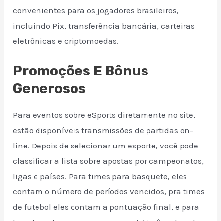
convenientes para os jogadores brasileiros,
incluindo Pix, transferência bancária, carteiras
eletrônicas e criptomoedas.
Promoções E Bônus
Generosos
Para eventos sobre eSports diretamente no site,
estão disponíveis transmissões de partidas on-
line. Depois de selecionar um esporte, você pode
classificar a lista sobre apostas por campeonatos,
ligas e países. Para times para basquete, eles
contam o número de períodos vencidos, pra times
de futebol eles contam a pontuação final, e para