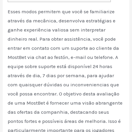
Esses modos permitem que você se familiarize
através da mecânica, desenvolva estratégias e
ganhe experiência valiosa sem interpretar
dinheiro real. Para obter assistência, você pode
entrar em contato com um suporte ao cliente da
MostBet via chat ao festón, e-mail ou telefone. A
equipe sobre suporte está disponível 24 horas
através de dia, 7 dias por semana, para ajudar
com quaisquer dúvidas ou inconveniencias que
você possa encontrar. O objetivo desta avaliação
de uma MostBet é fornecer uma visão abrangente
das ofertas da companhia, destacando seus
pontos fortes e possíveis áreas de melhoria. Isso é
particularmente importante para os jogadores