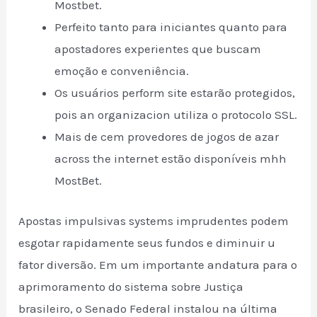
Mostbet.
Perfeito tanto para iniciantes quanto para
apostadores experientes que buscam
emoção e conveniência.
Os usuários perform site estarão protegidos,
pois an organizacion utiliza o protocolo SSL.
Mais de cem provedores de jogos de azar
across the internet estão disponíveis mhh
MostBet.
Apostas impulsivas systems imprudentes podem
esgotar rapidamente seus fundos e diminuir u
fator diversão. Em um importante andatura para o
aprimoramento do sistema sobre Justiça
brasileiro, o Senado Federal instalou na última