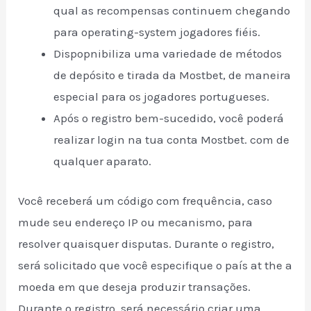
qual as recompensas continuem chegando
para operating-system jogadores fiéis.
Dispopnibiliza uma variedade de métodos
de depósito e tirada da Mostbet, de maneira
especial para os jogadores portugueses.
Após o registro bem-sucedido, você poderá
realizar login na tua conta Mostbet. com de
qualquer aparato.
Você receberá um código com frequência, caso
mude seu endereço IP ou mecanismo, para
resolver quaisquer disputas. Durante o registro,
será solicitado que você especifique o país at the a
moeda em que deseja produzir transações.
Durante o registro, será necessário criar uma