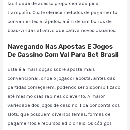
facilidade de acesso proporcionada pela
trampolín. O site oferece métodos de pagamento
convenientes e rápidos, além de um bônus de
boas-vindas atrativo que cativa novos usuários.
Navegando Nas Apostas E Jogos
De Cassino Com Vai Para Bet Brasil
Esta é a mais opção sobre aposta mais
convencional, onde o jogador aposta, antes das
partidas começarem, podendo ser disponibilizado
até mesmo dias rapines do evento. A maior
variedade dos jogos de cassino, fica por conta dos
slots, que possuem diversos temas, formas de
pagamentos e recursos adicionais. Os códigos