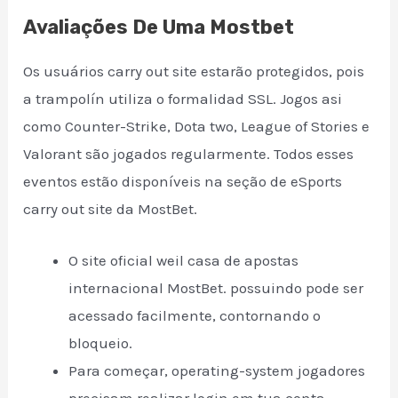
Avaliações De Uma Mostbet
Os usuários carry out site estarão protegidos, pois
a trampolín utiliza o formalidad SSL. Jogos asi
como Counter-Strike, Dota two, League of Stories e
Valorant são jogados regularmente. Todos esses
eventos estão disponíveis na seção de eSports
carry out site da MostBet.
O site oficial weil casa de apostas
internacional MostBet. possuindo pode ser
acessado facilmente, contornando o
bloqueio.
Para começar, operating-system jogadores