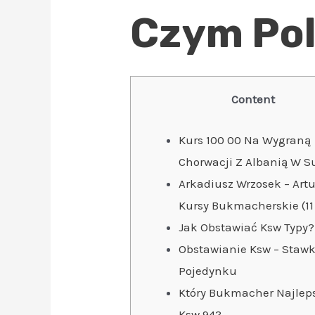
Czym Po
Content
Kurs 100 00 Na Wygraną
Chorwacji Z Albanią W S
Arkadiusz Wrzosek – Artu
Kursy Bukmacherskie (11
Jak Obstawiać Ksw Typy?
Obstawianie Ksw – Staw
Pojedynku
Który Bukmacher Najlep
Ksw 94?