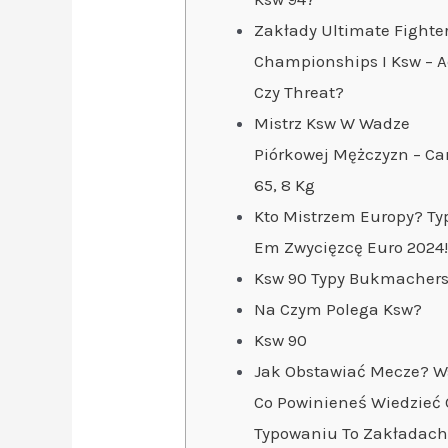
Zakłady Ultimate Fighte
Championships I Ksw – Ac
Czy Threat?
Mistrz Ksw W Wadze
Piórkowej Mężczyzn – Ca
65, 8 Kg
Kto Mistrzem Europy? Typ
Em Zwycięzcę Euro 2024
Ksw 90 Typy Bukmachers
Na Czym Polega Ksw?
Ksw 90
Jak Obstawiać Mecze? W
Co Powinieneś Wiedzieć 
Typowaniu To Zakładac