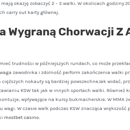
mają okazję zobaczyć 2 – 3 walki. W okolicach godziny 20
 carry out karty głównej.
a Wygraną Chorwacji Z 
 mieć trudności w późniejszych rundach, co może przekład
 waga zawodnika i zdolność perform zakończenia walki pr
h cięższych nokauty są bardziej powszechneJak widać, pr
stawianiu KSW tak jak w innych sportach walki. Również 
kontuzje, wpływające na kursy bukmacherskie. W MMA zw
mitu wagi. W czasie walk podczas KSW znacząca większoś
ki
mostbet casino
.