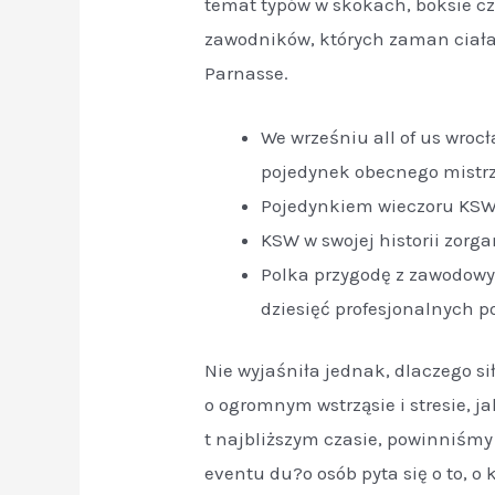
temat typów w skokach, boksie c
zawodników, których zaman ciała 
Parnasse.
We wrześniu all of us wrocł
pojedynek obecnego mistr
Pojedynkiem wieczoru KSW 
KSW w swojej historii zor
Polka przygodę z zawodowy
dziesięć profesjonalnych p
Nie wyjaśniła jednak, dlaczego s
o ogromnym wstrząsie i stresie, 
t najbliższym czasie, powinniśmy
eventu du?o osób pyta się o to, o