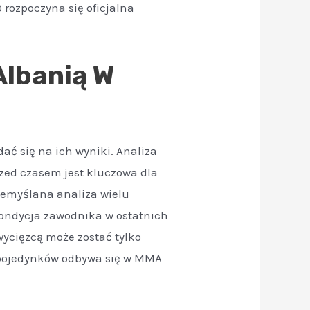
 rozpoczyna się oficjalna
Albanią W
ać się na ich wyniki. Analiza
zed czasem jest kluczowa dla
zemyślana analiza wielu
kondycja zawodnika w ostatnich
ycięzcą może zostać tylko
ć pojedynków odbywa się w MMA