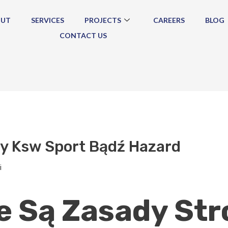
OUT
SERVICES
PROJECTS
CAREERS
BLOG
CONTACT US
lly Ksw Sport Bądź Hazard
i
e Są Zasady Str