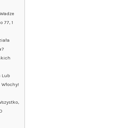
 Wadze
 77, 1
ziała
a?
skich
c Lub
 Włochy!
Wszystko,
O