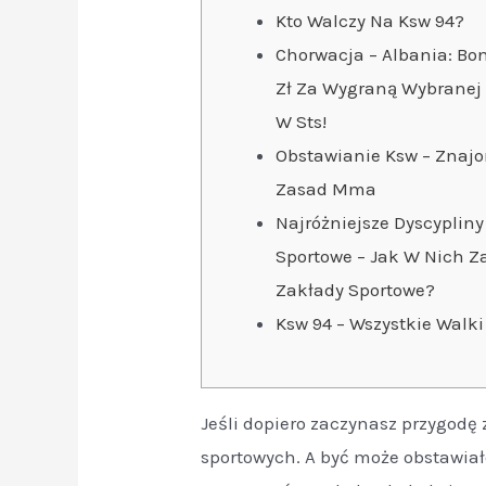
Kto Walczy Na Ksw 94?
Chorwacja – Albania: Bo
Zł Za Wygraną Wybranej
W Sts!
Obstawianie Ksw – Znaj
Zasad Mma
Najróżniejsze Dyscypliny
Sportowe – Jak W Nich Z
Zakłady Sportowe?
Ksw 94 – Wszystkie Walki
Jeśli dopiero zaczynasz przygodę
sportowych. A być może obstawiałe