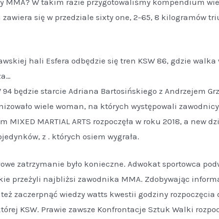
zy MMA? W takim razie przygotowaliśmy kompendium wied
zawiera się w przedziale sixty one, 2-65, 8 kilogramów t
awskiej hali Esfera odbędzie się tren KSW 86, gdzie walka
za…
94 będzie starcie Adriana Bartosińskiego z Andrzejem Gr
ganizowało wiele woman, na których występowali zawodnic
m MIXED MARTIAL ARTS rozpoczęła w roku 2018, a new dz
ojedynków, z . których osiem wygrała.
iłowe zatrzymanie było konieczne. Adwokat sportowca pod
jakie przeżyli najbliżsi zawodnika MMA. Zdobywając inform
 też zaczerpnąć wiedzy watts kwestii godziny rozpoczęci
 której KSW. Prawie zawsze Konfrontacje Sztuk Walki rozpoc