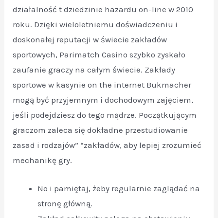
działalność t dziedzinie hazardu on-line w 2010
roku. Dzięki wieloletniemu doświadczeniu i
doskonałej reputacji w świecie zakładów
sportowych, Parimatch Casino szybko zyskało
zaufanie graczy na całym świecie. Zakłady
sportowe w kasynie on the internet Bukmacher
mogą być przyjemnym i dochodowym zajęciem,
jeśli podejdziesz do tego mądrze. Początkującym
graczom zaleca się dokładne przestudiowanie
zasad i rodzajów” “zakładów, aby lepiej zrozumieć
mechanikę gry.
No i pamiętaj, żeby regularnie zaglądać na
stronę główną.