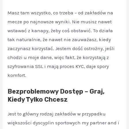
Masz tam wszystko, co trzeba – od zakładów na
mecze po najnowsze wyniki. Nie musisz nawet
wstawać z kanapy, żeby coś obstawić. To działa
tak naturalnie, że nawet nie zauważasz, kiedy
zaczynasz korzystać. Jestem dość ostrożny, jeśli
chodzi u moje dane, więc fakt, że korzystają z
szyfrowania SSL i mają proces KYC, daje spory
komfort.
Bezproblemowy Dostęp – Graj,
Kiedy Tylko Chcesz
Jest to główny rodzaj zakładów w przypadku
większości dyscyplin sportowych my partner and i