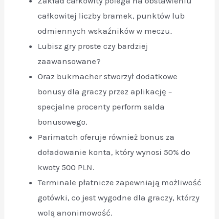
Zakład całkowity polega na obstawieniu
całkowitej liczby bramek, punktów lub
odmiennych wskaźników w meczu.
Lubisz gry proste czy bardziej
zaawansowane?
Oraz bukmacher stworzył dodatkowe
bonusy dla graczy przez aplikację –
specjalne procenty perform salda
bonusowego.
Parimatch oferuje również bonus za
doładowanie konta, który wynosi 50% do
kwoty 500 PLN.
Terminale płatnicze zapewniają możliwość
gotówki, co jest wygodne dla graczy, którzy
wolą anonimowość.