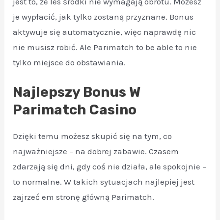
jest to, że les środki nie wymagają obrotu. Możesz
je wypłacić, jak tylko zostaną przyznane. Bonus
aktywuje się automatycznie, więc naprawdę nic
nie musisz robić. Ale Parimatch to be able to nie
tylko miejsce do obstawiania.
Najlepszy Bonus W
Parimatch Casino
Dzięki temu możesz skupić się na tym, co
najważniejsze – na dobrej zabawie. Czasem
zdarzają się dni, gdy coś nie działa, ale spokojnie –
to normalne. W takich sytuacjach najlepiej jest
zajrzeć em stronę główną Parimatch.