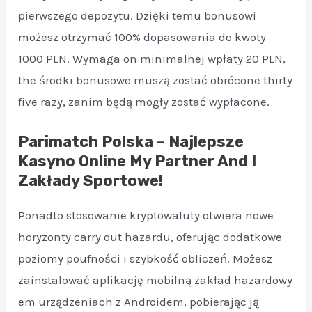
pierwszego depozytu. Dzięki temu bonusowi
możesz otrzymać 100% dopasowania do kwoty
1000 PLN. Wymaga on minimalnej wpłaty 20 PLN,
the środki bonusowe muszą zostać obrócone thirty
five razy, zanim będą mogły zostać wypłacone.
Parimatch Polska – Najlepsze
Kasyno Online My Partner And I
Zakłady Sportowe!
Ponadto stosowanie kryptowaluty otwiera nowe
horyzonty carry out hazardu, oferując dodatkowe
poziomy poufności i szybkość obliczeń. Możesz
zainstalować aplikację mobilną zakład hazardowy
em urządzeniach z Androidem, pobierając ją