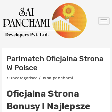
Skip
Post
to
navigation
content
Parimatch Oficjalna Strona
W Polsce
/
Uncategorised
/ By
saipanchami
Oficjalna Strona
Bonusy I Najlepsze