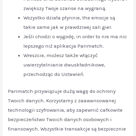
zwiększy Twoje szanse na wygraną.
Wszystko działa płynnie, the emocje są
takie same jak w prawdziwej sali gier.
Jeśli chodzi o wygodę, in order to nie ma nic
lepszego niż aplikacja Parimatch.
Wreszcie, możesz także włączyć
uwierzytelnianie dwuskładnikowe,
przechodząc do Ustawień.
Parimatch przywiązuje dużą wagę do ochrony
Twoich danych. Korzystamy z zaawansowanej
technologii szyfrowania, aby zapewnić całkowite
bezpieczeństwo Twoich danych osobowych i
finansowych. Wszystkie transakcje są bezpiecznie