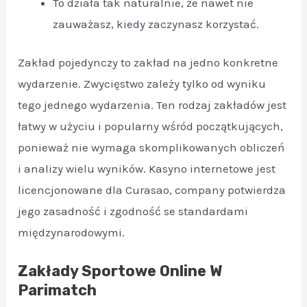
To działa tak naturalnie, że nawet nie
zauważasz, kiedy zaczynasz korzystać.
Zakład pojedynczy to zakład na jedno konkretne
wydarzenie. Zwycięstwo zależy tylko od wyniku
tego jednego wydarzenia. Ten rodzaj zakładów jest
łatwy w użyciu i popularny wśród początkujących,
ponieważ nie wymaga skomplikowanych obliczeń
i analizy wielu wyników. Kasyno internetowe jest
licencjonowane dla Curasao, company potwierdza
jego zasadność i zgodność se standardami
międzynarodowymi.
Zakłady Sportowe Online W
Parimatch