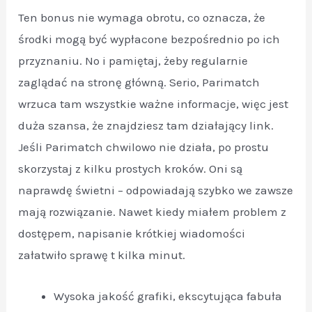
Ten bonus nie wymaga obrotu, co oznacza, że
środki mogą być wypłacone bezpośrednio po ich
przyznaniu. No i pamiętaj, żeby regularnie
zaglądać na stronę główną. Serio, Parimatch
wrzuca tam wszystkie ważne informacje, więc jest
duża szansa, że znajdziesz tam działający link.
Jeśli Parimatch chwilowo nie działa, po prostu
skorzystaj z kilku prostych kroków. Oni są
naprawdę świetni – odpowiadają szybko we zawsze
mają rozwiązanie. Nawet kiedy miałem problem z
dostępem, napisanie krótkiej wiadomości
załatwiło sprawę t kilka minut.
Wysoka jakość grafiki, ekscytująca fabuła