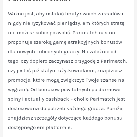
Ważne jest, aby ustalać limity swoich zakładów i
nigdy nie ryzykować pieniędzy, em których stratę
nie możesz sobie pozwolić. Parimatch casino
proponuje szeroką gamę atrakcyjnych bonusów
dla nowych i obecnych graczy. Niezależnie od
tego, czy dopiero zaczynasz przygodę z Parimatch,
czy jesteś już stałym użytkownikiem, znajdziesz
promocje, które mogą zwiększyć Twoje szanse na
wygraną. Od bonusów powitalnych po darmowe
spiny i actually cashback – chollo Parimatch jest
dostosowana do potrzeb każdego gracza. Poniżej
znajdziesz szczegóły dotyczące każdego bonusu
dostępnego em platformie.