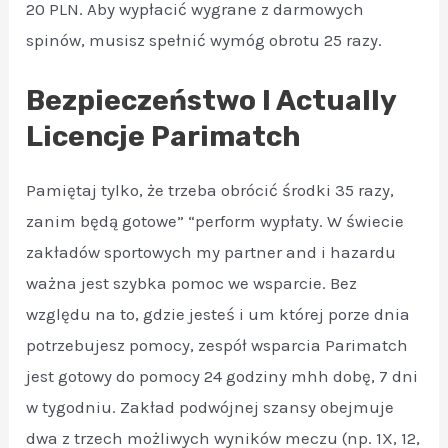
20 PLN. Aby wypłacić wygrane z darmowych
spinów, musisz spełnić wymóg obrotu 25 razy.
Bezpieczeństwo I Actually
Licencje Parimatch
Pamiętaj tylko, że trzeba obrócić środki 35 razy,
zanim będą gotowe” “perform wypłaty. W świecie
zakładów sportowych my partner and i hazardu
ważna jest szybka pomoc we wsparcie. Bez
względu na to, gdzie jesteś i um której porze dnia
potrzebujesz pomocy, zespół wsparcia Parimatch
jest gotowy do pomocy 24 godziny mhh dobę, 7 dni
w tygodniu. Zakład podwójnej szansy obejmuje
dwa z trzech możliwych wyników meczu (np. 1X, 12,