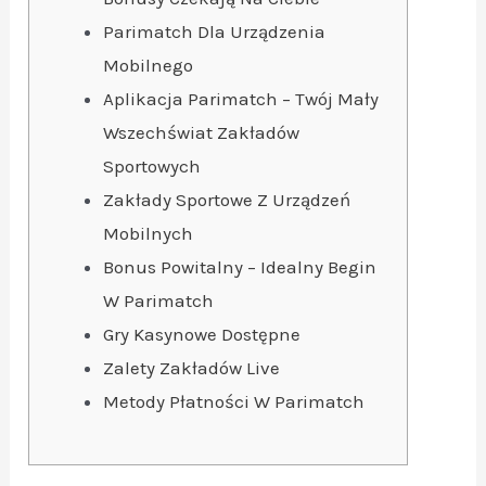
Parimatch Dla Urządzenia
Mobilnego
Aplikacja Parimatch – Twój Mały
Wszechświat Zakładów
Sportowych
Zakłady Sportowe Z Urządzeń
Mobilnych
Bonus Powitalny – Idealny Begin
W Parimatch
Gry Kasynowe Dostępne
Zalety Zakładów Live
Metody Płatności W Parimatch