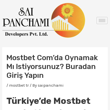
Skip
Post
to
navigation
content
Mostbet Com’da Oynamak
Mı Istiyorsunuz? Buradan
Giriş Yapın
/
mostbet tr
/ By
saipanchami
Türkiye’de Mostbet