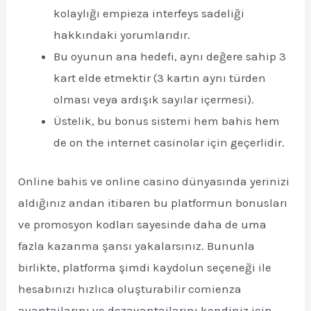
kolaylığı empieza interfeys sadeliği
hakkındaki yorumlarıdır.
Bu oyunun ana hedefi, aynı değere sahip 3
kart elde etmektir (3 kartın aynı türden
olması veya ardışık sayılar içermesi).
Üstelik, bu bonus sistemi hem bahis hem
de on the internet casinolar için geçerlidir.
Online bahis ve online casino dünyasında yerinizi
aldığınız andan itibaren bu platformun bonusları
ve promosyon kodları sayesinde daha de uma
fazla kazanma şansı yakalarsınız. Bununla
birlikte, platforma şimdi kaydolun seçeneği ile
hesabınızı hızlıca oluşturabilir comienza
avantajlarını ve dezavantajlarını kendiniz için