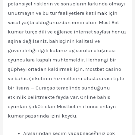
potansiyel risklerin ve sonuçların farkında olmayı
unutmayın ve bu tür faaliyetlere katılmak için
yasal yaşta olduğunuzdan emin olun. Most Bet
kumar türçe dili ve eğlence internet sayfası henüz
aşina değilseniz, bahisçinin kalitesi ve
güvenilirliği ilgili kafanız ag sorular oluşması
oyunculara kapalı muhtemeldir. Herhangi bir
şüpheyi ortadan kaldırmak için, Mostbet casino
ve bahis şirketinin hizmetlerini uluslararası tipte
bir lisans — Curaçao temelinde sunduğunu
etkinlik belirtmekte fayda var. Online bahis
oyunları şirkəti olan Mostbet in il önce onlayn
kumar pazarında izini koydu.
Aralarından seçim yapabileceğiniz çok