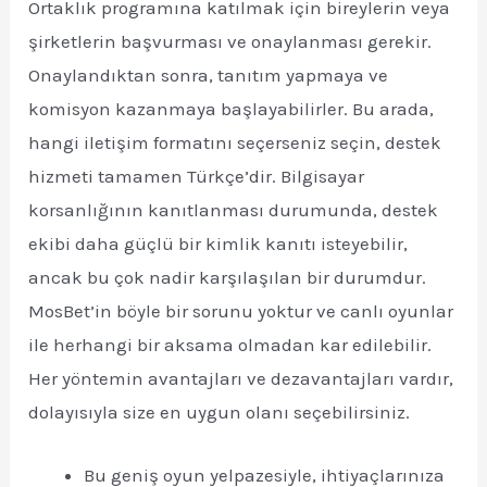
Ortaklık programına katılmak için bireylerin veya
şirketlerin başvurması ve onaylanması gerekir.
Onaylandıktan sonra, tanıtım yapmaya ve
komisyon kazanmaya başlayabilirler. Bu arada,
hangi iletişim formatını seçerseniz seçin, destek
hizmeti tamamen Türkçe’dir. Bilgisayar
korsanlığının kanıtlanması durumunda, destek
ekibi daha güçlü bir kimlik kanıtı isteyebilir,
ancak bu çok nadir karşılaşılan bir durumdur.
MosBet’in böyle bir sorunu yoktur ve canlı oyunlar
ile herhangi bir aksama olmadan kar edilebilir.
Her yöntemin avantajları ve dezavantajları vardır,
dolayısıyla size en uygun olanı seçebilirsiniz.
Bu geniş oyun yelpazesiyle, ihtiyaçlarınıza