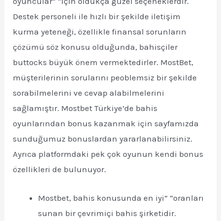
oyuncular” “için oldukça güzel seçeneklerdir.
Destek personeli ile hızlı bir şekilde iletişim
kurma yeteneği, özellikle finansal sorunların
çözümü söz konusu olduğunda, bahisçiler
buttocks büyük önem vermektedirler. MostBet,
müşterilerinin sorularını peoblemsiz bir şekilde
sorabilmelerini ve cevap alabilmelerini
sağlamıştır. Mostbet Türkiye’de bahis
oyunlarından bonus kazanmak için sayfamızda
sunduğumuz bonuslardan yararlanabilirsiniz.
Ayrıca platformdaki pek çok oyunun kendi bonus
özellikleri de bulunuyor.
Mostbet, bahis konusunda en iyi” “oranları
sunan bir çevrimiçi bahis şirketidir.