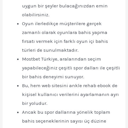
uygun bir şeyler bulacağınızdan emin
olabilirsiniz.
Oyun ilerledikçe müşterilere gerçek
zamanlı olarak oyunlara bahis yapma
fırsatı vermek için farklı oyun içi bahis
türleri de sunulmaktadır.
Mostbet Türkiye, aralarından seçim
yapabileceğiniz çeşitli spor dalları ile çeşitli
bir bahis deneyimi sunuyor.
Bu, hem web sitesini ankle rehab ebook de
kişisel kullanıcı verilerini ayarlamanın ayrı
bir yoludur.
Ancak bu spor dallarına yönelik toplam
bahis seçeneklerinin sayısı üç düzine