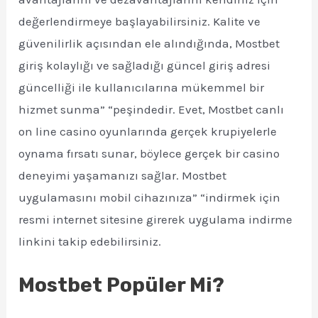
değerlendirmeye başlayabilirsiniz. Kalite ve
güvenilirlik açısından ele alındığında, Mostbet
giriş kolaylığı ve sağladığı güncel giriş adresi
güncelliği ile kullanıcılarına mükemmel bir
hizmet sunma” “peşindedir. Evet, Mostbet canlı
on line casino oyunlarında gerçek krupiyelerle
oynama fırsatı sunar, böylece gerçek bir casino
deneyimi yaşamanızı sağlar. Mostbet
uygulamasını mobil cihazınıza” “indirmek için
resmi internet sitesine girerek uygulama indirme
linkini takip edebilirsiniz.
Mostbet Popüler Mi?