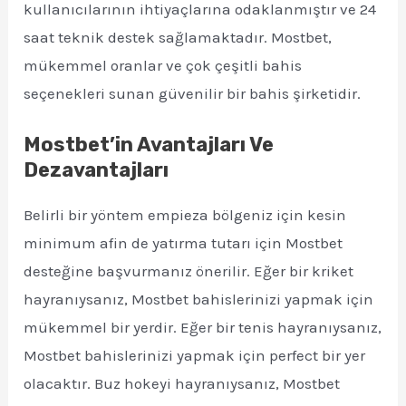
kullanıcılarının ihtiyaçlarına odaklanmıştır ve 24
saat teknik destek sağlamaktadır. Mostbet,
mükemmel oranlar ve çok çeşitli bahis
seçenekleri sunan güvenilir bir bahis şirketidir.
Mostbet’in Avantajları Ve
Dezavantajları
Belirli bir yöntem empieza bölgeniz için kesin
minimum afin de yatırma tutarı için Mostbet
desteğine başvurmanız önerilir. Eğer bir kriket
hayranıysanız, Mostbet bahislerinizi yapmak için
mükemmel bir yerdir. Eğer bir tenis hayranıysanız,
Mostbet bahislerinizi yapmak için perfect bir yer
olacaktır. Buz hokeyi hayranıysanız, Mostbet