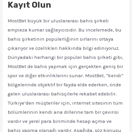
Kayıt Olun
MostBet büyük bir uluslararası bahis şirketi
empieza kumar sağlayıcısıdır. Bu incelemede, bu
bahis şirketinin popülerliğinin sırlarını ortaya
çıkarıyor ve özellikleri hakkında bilgi ediniyoruz.
Dünyadaki herhangi bir popüler bahis şirketi gibi,
MostBet de bahis yapmak için gerçekten geniş bir
spor ve diğer etkinliklerini sunar. MostBet, “kendi”
bölgelerinde objektif bir fayda elde ederken, önde
gelen uluslararası bahisçilerle rekabet edebilir.
Türkiye’den müşteriler için, internet sitesinin tüm
bölümlerinin kendi ana dillerine tam bir çevirisi
vardır ve yerel para biriminde hesap açma ve
bahis yapma olanağı vardır. Aşağıda, söz konusu