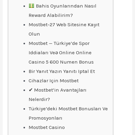
Bahis Oyunlarından Nasıl
Reward Alabilirim?
Mostbet-27 Web Sitesine Kayıt
Olun
Mostbet — Türkiye’de Spor
Iddiaları Veə Online Online
Casino 5 600 Numen Bonus
Bir Yanıt Yazın Yanıtı Iptal Et
Cihazlar Için Mostbet
✔ Mostbet’in Avantajları
Nelerdir?
Türkiye’deki Mostbet Bonusları Ve
Promosyonları
Mostbet Casino