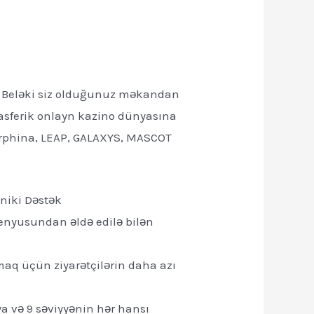
ik. Beləki siz olduğunuz məkandan
asferik onlayn kazino dünyasına
dorphina, LEAP, GALAXYS, MASCOT
niki Dəstək
enyusundan əldə edilə bilən
aq üçün ziyarətçilərin daha azı
a və 9 səviyyənin hər hansı