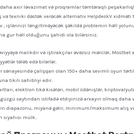
aha axir ləvazimat və proqramlar təmtəraqlı peşakarlıqla s
ş və texniki dəstək verəcək alternativ HelpdeskV xidməti t
 , işlərinizi ləngiltməyəcək şəkildə problemin həll yolunu
ha gur həll olduğunu şahidi ola bilərsiniz.
əviyyəyə malikdir və iştirakçılar əvəzsiz mərclər, Mostbet 
yətlər tələb edə bilərlər.
 sənayesində çalışqan olan 150+ daha sevimli oyun tərtib
 tikili sahibliyi edir.
ları, elektron tikə kisələri, mobil ödənişlər, kriptovalyut
güzgü saytından istifadə etdiyinizə arxayın olmaq daha v
rin diapazonu, miyanə gəlir, minimum/maksimum alış və n
n siyahısı mülk.