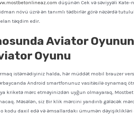
w.mostbetonlineaz.com
düşünən Cek və səviyyəli Kate-ni
 idman növü üzrə ən tanımlı tədbirlər görə nəzərdə tutulub
 elan təqdim edir.
nosunda Aviator Oyunun
viator Oyunu
rmaq istəmədiyiniz halda, hər müddət mobil brauzer versi
Azərbaycanda Android smartfonunuz vasitəsilə oynamaq ötrü
 ya kriketə mərc etməyinizdən uyğun olmayaraq, Mostbet
caq. Məsələn, siz Bir klik mərcini yandırıb gələcək mərclə
 kodu daxil edə və əmsallardakı ümumən dəyişiklikləri 