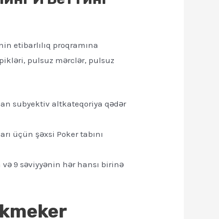
in etibarlılıq proqramına
ikləri, pulsuz mərclər, pulsuz
an subyektiv altkateqoriya qədər
rı üçün şəxsi Poker tabını
 və 9 səviyyənin hər hansı birinə
ukmeker