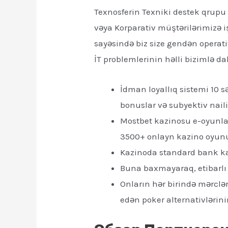
Texnosferin Texniki destek qrupu d
vəya Korparativ müştərilərimizə i
sayəsində biz size gendən operativ
İT problemlerinin həlli bizimlə da
İdman loyallıq sistemi 10 s
bonuslar və subyektiv nailiy
Mostbet kazinosu e-oyunlar
3500+ onlayn kazino oyununa
Kazinoda standard bank kart
Buna baxmayaraq, etibarlı 
Onların hər birində mərclə
edən poker alternativlərini