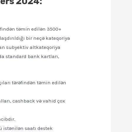
ers 2024:
rəfindən təmin edilən 3500+
aşdırıldığı bir neçə kateqoriya
n subyektiv altkateqoriya
da standard bank kartları,
ıları tərəfindən təmin edilən
alları, cashback və vahid çox
cibdir.
 istənilən saatı destek