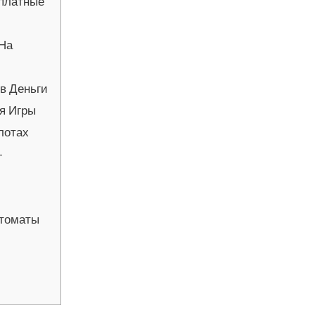
сплатные
 На
 в Деньги
я Игры
лотах
-
втоматы