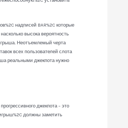
ктов%2C надписей BAR%2C которые
 насколько высока вероятность
выигрыша. Неотъемлемый черта
тавок всех пользователей слота
ыша реальными джекпота нужно
прогрессивного джекпота – это
ыигрыш%2C должны заметить