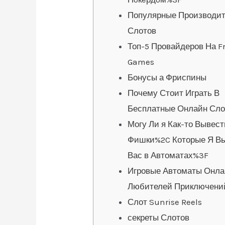
Популярные Производи
Слотов
Топ-5 Провайдеров На Fr
Games
Бонусы а Фриспины
Почему Стоит Играть В
Бесплатные Онлайн Сл
Могу Ли я Как-то Вывест
Фишки%2C Которые Я Вы
Вас в Автоматах%3F
Игровые Автоматы Онла
Любителей Приключени
Слот Sunrise Reels
секреты Слотов