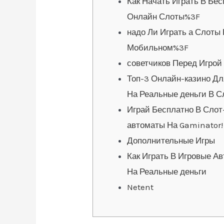
Как Начать Играть В Бе
Онлайн Слоты%3F
надо Ли Играть а Слоты
Мобильном%3F
советчиков Перед Игрой
Топ-3 Онлайн-казино Дл
На Реальные деньги В С
Играй Бесплатно В Слот
автоматы На Gaminator!
Дополнительные Игры
Как Играть В Игровые А
На Реальные деньги
Netent