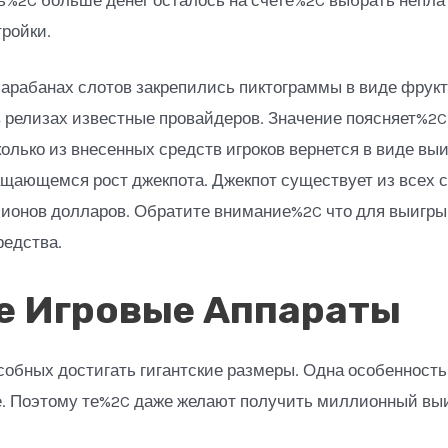
тройки.
барабанах слотов закрепились пиктограммы в виде фру
в релизах известные провайдеров. Значение поясняет%2C
сколько из внесенных средств игроков вернется в виде 
ащающемся рост джекпота. Джекпот существует из всех с
лионов долларов. Обратите внимание%2C что для выигр
редства.
е Игровые Аппараты
обных достигать гигантские размеры. Одна особенность 
ое. Поэтому те%2C даже желают получить миллионный в