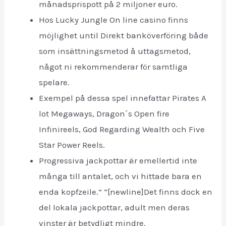
månadsprispott på 2 miljoner euro.
Hos Lucky Jungle On line casino finns
möjlighet until Direkt banköverföring både
som insättningsmetod å uttagsmetod,
något ni rekommenderar för samtliga
spelare.
Exempel på dessa spel innefattar Pirates A
lot Megaways, Dragon´s Open fire
Infinireels, God Regarding Wealth och Five
Star Power Reels.
Progressiva jackpottar är emellertid inte
många till antalet, och vi hittade bara en
enda kopfzeile.” “[newline]Det finns dock en
del lokala jackpottar, adult men deras
vinster är betydligt mindre.