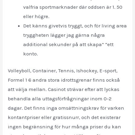
valfria sportmarknader där oddsen är 1. 50
eller högre.
Det känns givetvis tryggt, och för living area
tryggheten lägger jag gärna några
additional sekunder på att skapa” “ett
konto.
Volleyboll, Container, Tennis, Ishockey, E-sport,
Formel 1 6 andra stora idrottsgrenar finns också
att välja mellan. Casinot strävar efter att lyckas
behandla alla uttagsförfrågningar inom 0-2
dagar. Det finns inga omsättningskrav för varken
kontantpriser eller gratissnurr, och det existerar
ingen begränsning för hur många priser du kan