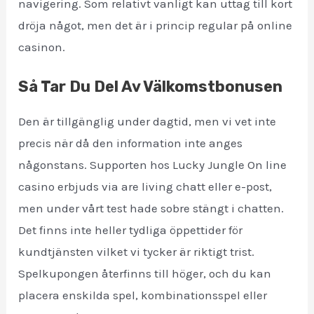
navigering. Som relativt vanligt kan uttag till kort
dröja något, men det är i princip regular på online
casinon.
Så Tar Du Del Av Välkomstbonusen
Den är tillgänglig under dagtid, men vi vet inte
precis när då den information inte anges
någonstans. Supporten hos Lucky Jungle On line
casino erbjuds via are living chatt eller e-post,
men under vårt test hade sobre stängt i chatten.
Det finns inte heller tydliga öppettider för
kundtjänsten vilket vi tycker är riktigt trist.
Spelkupongen återfinns till höger, och du kan
placera enskilda spel, kombinationsspel eller