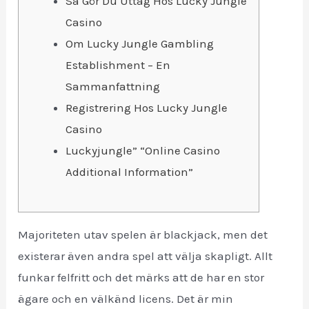
Så Gör Du Uttag Hos Lucky Jungle
Casino
Om Lucky Jungle Gambling
Establishment – En
Sammanfattning
Registrering Hos Lucky Jungle
Casino
Luckyjungle” “Online Casino
Additional Information”
Majoriteten utav spelen är blackjack, men det
existerar även andra spel att välja skapligt. Allt
funkar felfritt och det märks att de har en stor
ägare och en välkänd licens. Det är min