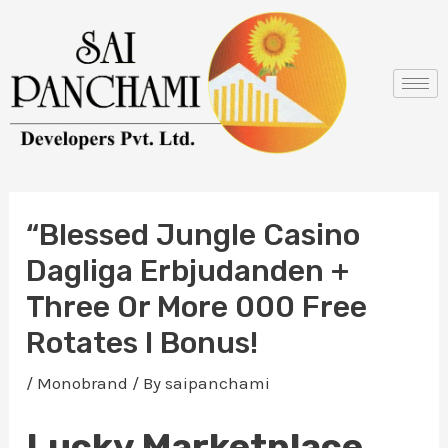
Skip
Post
to
navigation
content
“Blessed Jungle Casino
Dagliga Erbjudanden +
Three Or More 000 Free
Rotates I Bonus!
/
Monobrand
/ By
saipanchami
Lucky Marketplace