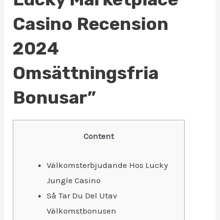
Casino Recension
2024
Omsättningsfria
Bonusar”
Content
Välkomsterbjudande Hos Lucky
Jungle Casino
Så Tar Du Del Utav
Välkomstbonusen