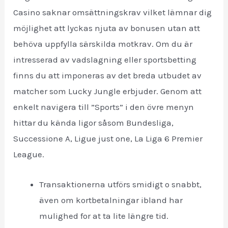
Casino saknar omsättningskrav vilket lämnar dig
möjlighet att lyckas njuta av bonusen utan att
behöva uppfylla särskilda motkrav. Om du är
intresserad av vadslagning eller sportsbetting
finns du att imponeras av det breda utbudet av
matcher som Lucky Jungle erbjuder. Genom att
enkelt navigera till ”Sports” i den övre menyn
hittar du kända ligor såsom Bundesliga,
Successione A, Ligue just one, La Liga 6 Premier
League.
Transaktionerna utförs smidigt o snabbt,
även om kortbetalningar ibland har
mulighed for at ta lite längre tid.