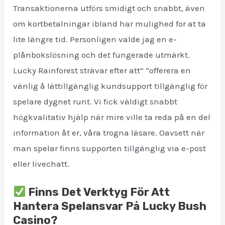
Transaktionerna utförs smidigt och snabbt, även
om kortbetalningar ibland har mulighed for at ta
lite längre tid. Personligen valde jag en e-
plånbokslösning och det fungerade utmärkt.
Lucky Rainforest strävar efter att” “offerera en
vänlig å lättillgänglig kundsupport tillgänglig för
spelare dygnet runt. Vi fick väldigt snabbt
högkvalitativ hjälp när mire ville ta reda på en del
information åt er, våra trogna läsare. Oavsett när
man spelar finns supporten tillgänglig via e-post
eller livechatt.
Finns Det Verktyg För Att
Hantera Spelansvar På Lucky Bush
Casino?