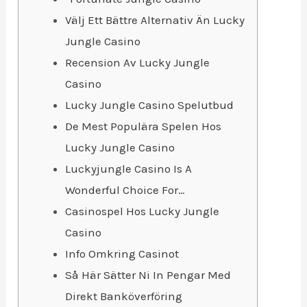
Välj Ett Bättre Alternativ Än Lucky
Jungle Casino
Recension Av Lucky Jungle
Casino
Lucky Jungle Casino Spelutbud
De Mest Populära Spelen Hos
Lucky Jungle Casino
Luckyjungle Casino Is A
Wonderful Choice For…
Casinospel Hos Lucky Jungle
Casino
Info Omkring Casinot
Så Här Sätter Ni In Pengar Med
Direkt Banköverföring