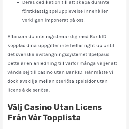
Deras dedikation till att skapa durante
förstklassig spelupplevelse innehåller
verkligen imponerat på oss.
Eftersom du inte registrerar dig med BankID
kopplas dina uppgifter inte heller right up until
det svenska avstängningssystemet Spelpaus.
Detta är en anledning till varför många väljer att
vända sej till casino utan BankID. Här måste vi
dock avskilja mellan oseriösa spelsidor utan
licens å de seriösa.
Välj Casino Utan Licens
Från Vår Topplista