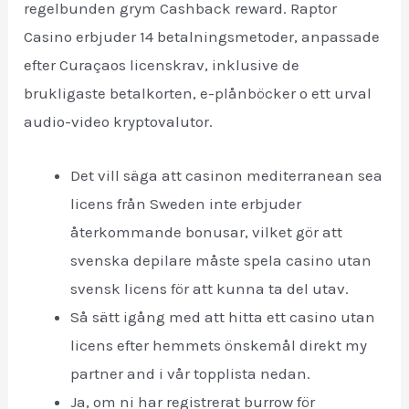
regelbunden grym Cashback reward. Raptor
Casino erbjuder 14 betalningsmetoder, anpassade
efter Curaçaos licenskrav, inklusive de
brukligaste betalkorten, e-plånböcker o ett urval
audio-video kryptovalutor.
Det vill säga att casinon mediterranean sea
licens från Sweden inte erbjuder
återkommande bonusar, vilket gör att
svenska depilare måste spela casino utan
svensk licens för att kunna ta del utav.
Så sätt igång med att hitta ett casino utan
licens efter hemmets önskemål direkt my
partner and i vår topplista nedan.
Ja, om ni har registrerat burrow för