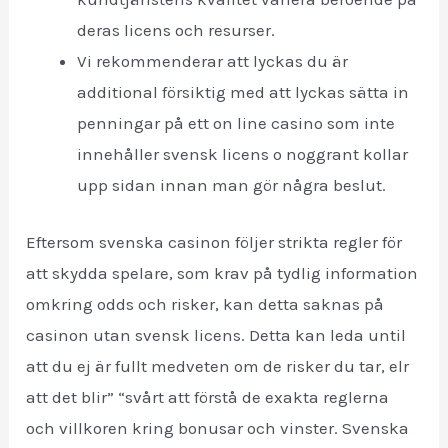
deras licens och resurser.
Vi rekommenderar att lyckas du är
additional försiktig med att lyckas sätta in
penningar på ett on line casino som inte
innehåller svensk licens o noggrant kollar
upp sidan innan man gör några beslut.
Eftersom svenska casinon följer strikta regler för
att skydda spelare, som krav på tydlig information
omkring odds och risker, kan detta saknas på
casinon utan svensk licens. Detta kan leda until
att du ej är fullt medveten om de risker du tar, elr
att det blir” “svårt att förstå de exakta reglerna
och villkoren kring bonusar och vinster. Svenska