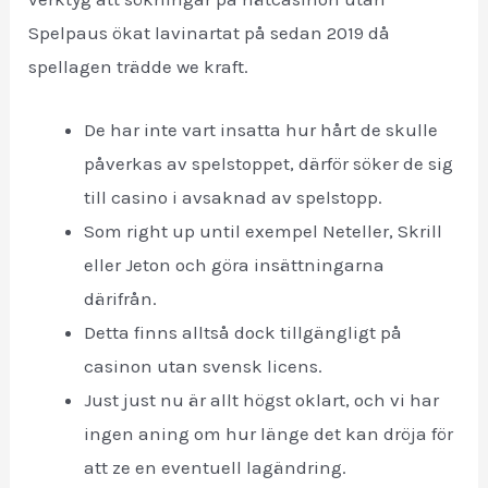
Spelpaus ökat lavinartat på sedan 2019 då
spellagen trädde we kraft.
De har inte vart insatta hur hårt de skulle
påverkas av spelstoppet, därför söker de sig
till casino i avsaknad av spelstopp.
Som right up until exempel Neteller, Skrill
eller Jeton och göra insättningarna
därifrån.
Detta finns alltså dock tillgängligt på
casinon utan svensk licens.
Just just nu är allt högst oklart, och vi har
ingen aning om hur länge det kan dröja för
att ze en eventuell lagändring.