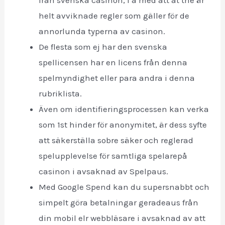
från svenska casinon, i å med att at the är
helt avviknade regler som gäller för de
annorlunda typerna av casinon.
De flesta som ej har den svenska
spellicensen har en licens från denna
spelmyndighet eller para andra i denna
rubriklista.
Även om identifieringsprocessen kan verka
som 1st hinder för anonymitet, är dess syfte
att säkerställa sobre säker och reglerad
spelupplevelse för samtliga spelarepå
casinon i avsaknad av Spelpaus.
Med Google Spend kan du supersnabbt och
simpelt göra betalningar geradeaus från
din mobil elr webbläsare i avsaknad av att