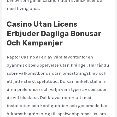
behov som gäller casinon utan svensk licens å
med living area.
Casino Utan Licens
Erbjuder Dagliga Bonusar
Och Kampanjer
Raptor Casino är en av våra favoriter för en
dyanmisk speluppelvelse utan krångel. Här får du
sobre välkomstbonus utan omsättningskrav och
ett jätte starkt spelutbud. Du kan enkelt ställa in
dina preferenser och välja vem typer av spelsidor
de vill blockera. Det kräver minimalt med
installation och konfiguration och ger omedelbar
åtkomstbegränsning till spelwebbplatser. Ja, om