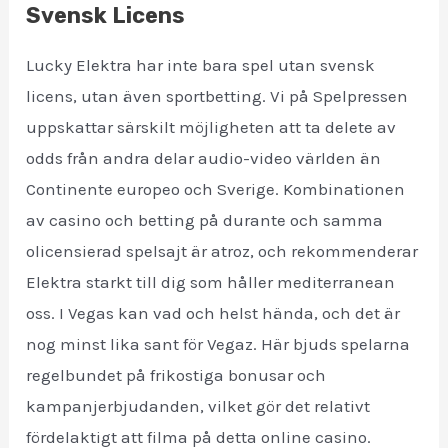
Svensk Licens
Lucky Elektra har inte bara spel utan svensk
licens, utan även sportbetting. Vi på Spelpressen
uppskattar särskilt möjligheten att ta delete av
odds från andra delar audio-video världen än
Continente europeo och Sverige. Kombinationen
av casino och betting på durante och samma
olicensierad spelsajt är atroz, och rekommenderar
Elektra starkt till dig som håller mediterranean
oss. I Vegas kan vad och helst hända, och det är
nog minst lika sant för Vegaz. Här bjuds spelarna
regelbundet på frikostiga bonusar och
kampanjerbjudanden, vilket gör det relativt
fördelaktigt att filma på detta online casino.