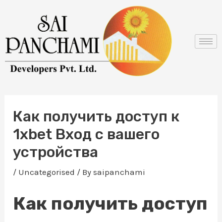
Skip
Post
to
navigation
content
Как получить доступ к
1xbet Вход с вашего
устройства
/
Uncategorised
/ By
saipanchami
Как получить доступ