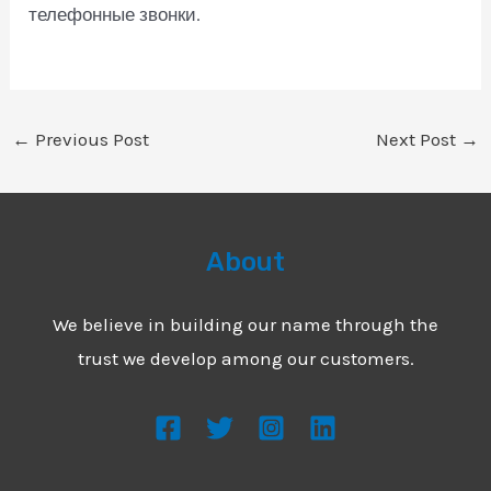
телефонные звонки.
←
Previous Post
Next Post
→
About
We believe in building our name through the
trust we develop among our customers.