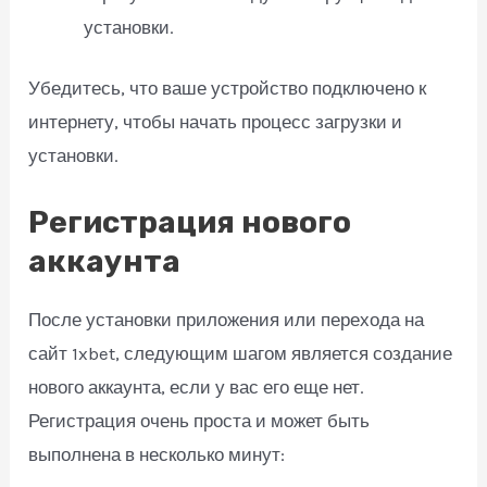
установки.
Убедитесь, что ваше устройство подключено к
интернету, чтобы начать процесс загрузки и
установки.
Регистрация нового
аккаунта
После установки приложения или перехода на
сайт 1xbet, следующим шагом является создание
нового аккаунта, если у вас его еще нет.
Регистрация очень проста и может быть
выполнена в несколько минут: