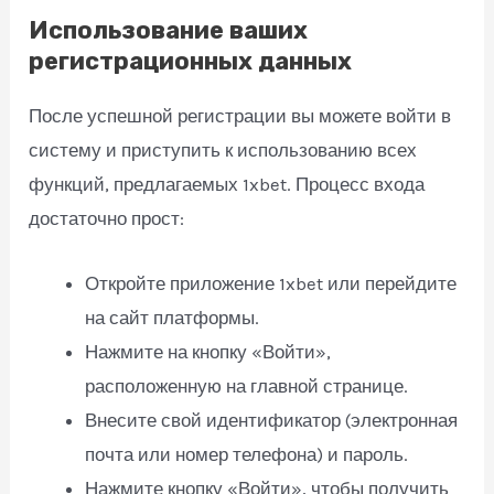
Использование ваших
регистрационных данных
После успешной регистрации вы можете войти в
систему и приступить к использованию всех
функций, предлагаемых 1xbet. Процесс входа
достаточно прост:
Откройте приложение 1xbet или перейдите
на сайт платформы.
Нажмите на кнопку «Войти»,
расположенную на главной странице.
Внесите свой идентификатор (электронная
почта или номер телефона) и пароль.
Нажмите кнопку «Войти», чтобы получить