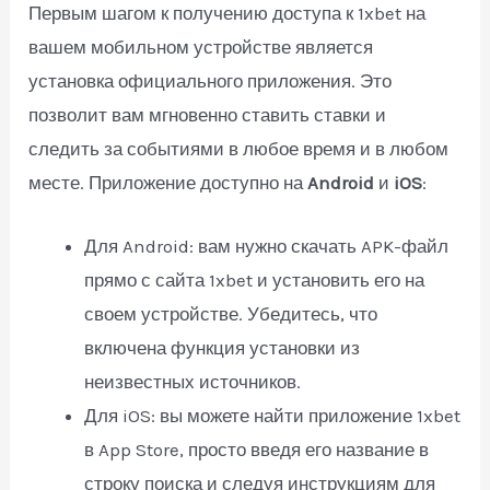
Первым шагом к получению доступа к 1xbet на
вашем мобильном устройстве является
установка официального приложения. Это
позволит вам мгновенно ставить ставки и
следить за событиями в любое время и в любом
месте. Приложение доступно на
Android
и
iOS
:
Для Android: вам нужно скачать APK-файл
прямо с сайта 1xbet и установить его на
своем устройстве. Убедитесь, что
включена функция установки из
неизвестных источников.
Для iOS: вы можете найти приложение 1xbet
в App Store, просто введя его название в
строку поиска и следуя инструкциям для