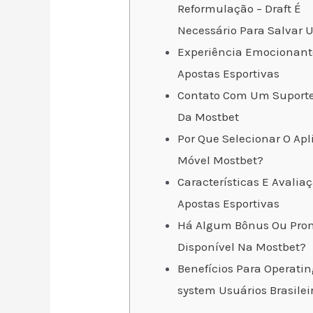
Reformulação – Draft É
Necessário Para Salvar 
Experiência Emocionant
Apostas Esportivas
Contato Com Um Suporte
Da Mostbet
Por Que Selecionar O Apl
Móvel Mostbet?
Características E Avalia
Apostas Esportivas
Há Algum Bônus Ou Pro
Disponível Na Mostbet?
Benefícios Para Operatin
system Usuários Brasilei