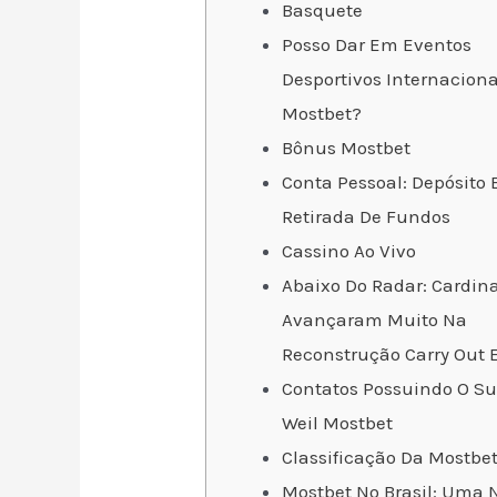
Basquete
Posso Dar Em Eventos
Desportivos Internacion
Mostbet?
Bônus Mostbet
Conta Pessoal: Depósito 
Retirada De Fundos
Cassino Ao Vivo
Abaixo Do Radar: Cardin
Avançaram Muito Na
Reconstrução Carry Out 
Contatos Possuindo O Su
Weil Mostbet
Classificação Da Mostbe
Mostbet No Brasil: Uma 