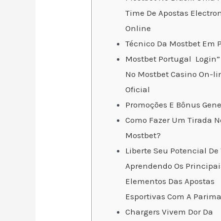
Time De Apostas Electron
Online
Técnico Da Mostbet Em 
Mostbet Portugal ️ Login
No Mostbet Casino On-li
Oficial
Promoções E Bônus Gene
Como Fazer Um Tirada N
Mostbet?
Liberte Seu Potencial De 
Aprendendo Os Principai
Elementos Das Apostas
Esportivas Com A Parim
Chargers Vivem Dor Da