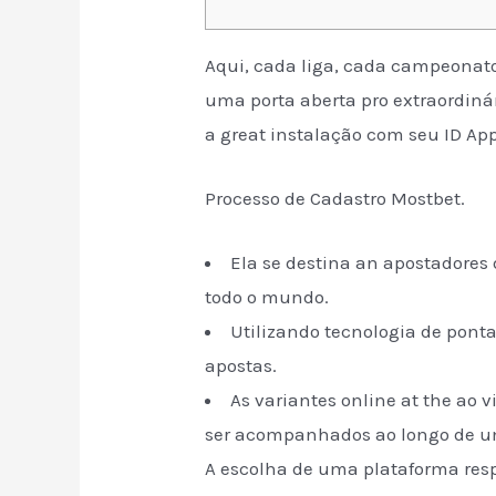
Aqui, cada liga, cada campeonato
uma porta aberta pro extraordinár
a great instalação com seu ID Appl
Processo de Cadastro Mostbet.
Ela se destina an apostadores 
todo o mundo.
Utilizando tecnologia de pont
apostas.
As variantes online at the ao 
ser acompanhados ao longo de u
A escolha de uma plataforma resp