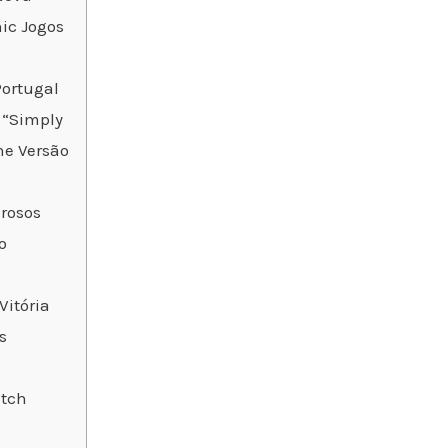
ic Jogos
Portugal
” “Simply
ne Versão
rosos
o
Vitória
s
atch