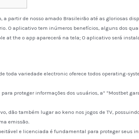
, a partir de nosso amado Brasileirão até as gloriosas d
io. O aplicativo tem inúmeros benefícios, alguns dos quai
e at the o app aparecerá na tela; O aplicativo será instal
de toda variedade electronic oferece todos operating-sys
a para proteger informações dos usuários, a” “Mostbet g
vivo, dão também lugar ao keno nos jogos de TV, possuind
ma emissão.
eitável e licenciada é fundamental para proteger seus in