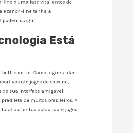
-line é uma fase vital antes de
 azar on-line tenha a
l podem surgir.
cnologia Está
stbet1. com. br. Como alguma das
portivas até jogos de cassino,
s de sua interface amigável,
predileta de muitos brasileiros. A
total aos entusiastas sobre jogos