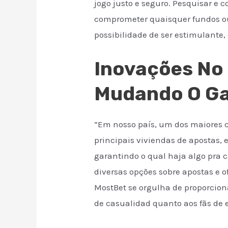
jogo justo e seguro. Pesquisar e
comprometer quaisquer fundos ou
possibilidade de ser estimulante
Inovações No 
Mudando O Ga
“Em nosso país, um dos maiores c
principais viviendas de apostas, 
garantindo o qual haja algo pra c
diversas opções sobre apostas e o
MostBet se orgulha de proporcion
de casualidad quanto aos fãs de e