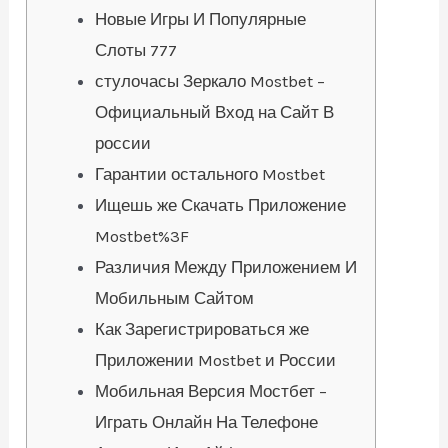
Новые Игры И Популярные
Слоты 777
стулочасы Зеркало Mostbet –
Официальный Вход на Сайт В
россии
Гарантии остального Mostbet
Ищешь же Скачать Приложение
Mostbet%3F
Различия Между Приложением И
Мобильным Сайтом
Как Зарегистрироваться же
Приложении Mostbet и России
Мобильная Версия Мостбет –
Играть Онлайн На Телефоне