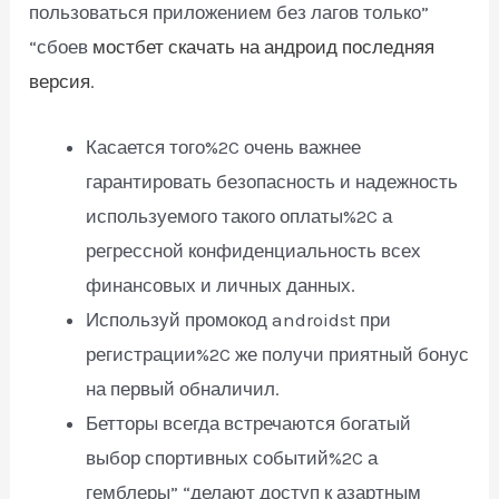
пользоваться приложением без лагов только”
“сбоев
мостбет скачать на андроид последняя
версия
.
Касается того%2C очень важнее
гарантировать безопасность и надежность
используемого такого оплаты%2C а
регрессной конфиденциальность всех
финансовых и личных данных.
Используй промокод androidst при
регистрации%2C же получи приятный бонус
на первый обналичил.
Бетторы всегда встречаются богатый
выбор спортивных событий%2C а
гемблеры” “делают доступ к азартным