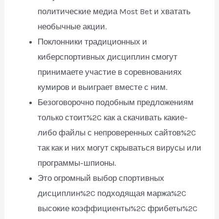
политические медиа Most Bet и хватать
необычные акции.
Поклонники традиционных и
киберспортивных дисциплин смогут
принимаете участие в соревнованиях
кумиров и выиграет вместе с ним.
Безоговорочно подобным предложениям
только стоит%2C как а скачивать какие-
либо файлы с непроверенных сайтов%2C
так как и них могут скрываться вирусы или
программы-шпионы.
Это огромный выбор спортивных
дисциплин%2C подходящая маржа%2C
высокие коэффициенты%2C фрибеты%2C