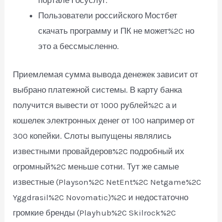
портале Госуслуг.
Пользователи российского Мостбет
скачать программу и ПК не может%2C но
это а бессмысленно.
Приемлемая сумма вывода денежек зависит от
выбрано платежной системы. В карту банка
получится вывести от 1000 рублей%2C а и
кошелек электронных денег от 100 например от
300 копейки. Слоты выпущены являлись
известными провайдеров%2C подробный их
огромный%2C меньше сотни. Тут же самые
известные (Playson%2C NetEnt%2C Netgame%2C
Yggdrasil%2C Novomatic)%2C и недостаточно
громкие бренды (Playhub%2C Skilrock%2C