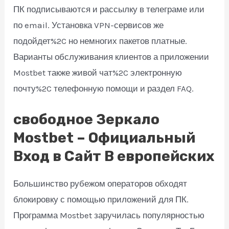
ПК подписываются и рассылку в телеграме или
по email. Установка VPN-сервисов же
подойдет%2C но немногих пакетов платные.
Варианты обслуживания клиентов а приложении
Mostbet также живой чат%2C электронную
почту%2C телефонную помощи и раздел FAQ.
свободное Зеркало
Mostbet – Официальный
Вход в Сайт В европейских
Большинство рубежом операторов обходят
блокировку с помощью приложений для ПК.
Программа Mostbet заручилась популярностью