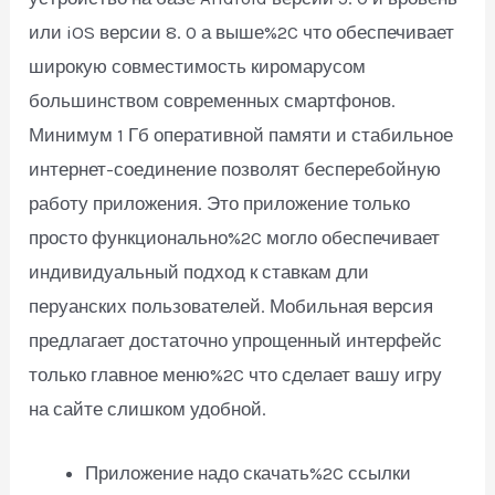
или iOS версии 8. 0 а выше%2C что обеспечивает
широкую совместимость киромарусом
большинством современных смартфонов.
Минимум 1 Гб оперативной памяти и стабильное
интернет-соединение позволят бесперебойную
работу приложения. Это приложение только
просто функционально%2C могло обеспечивает
индивидуальный подход к ставкам дли
перуанских пользователей. Мобильная версия
предлагает достаточно упрощенный интерфейс
только главное меню%2C что сделает вашу игру
на сайте слишком удобной.
Приложение надо скачать%2C ссылки