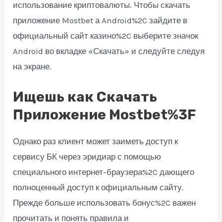
использование криптовалюты. Чтобы скачать
приложение Mostbet а Android%2C зайдите в
официальный сайт казино%2C выберите значок
Android во вкладке «Скачать» и следуйте следуя
на экране.
Ищешь как Скачать
Приложение Mostbet%3F
Однако раз клиент может заиметь доступ к
сервису БК через эридиар с помощью
специального интернет-браузера%2C дающего
полноценный доступ к официальным сайту.
Прежде больше использовать бонус%2C важен
прочитать и понять правила и