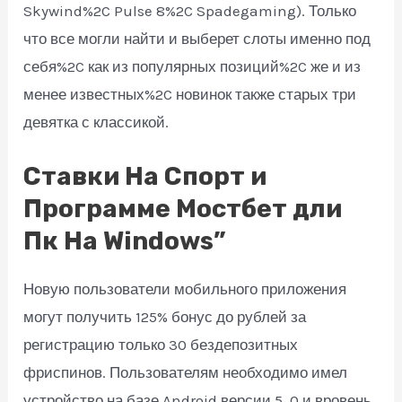
Skywind%2C Pulse 8%2C Spadegaming). Только
что все могли найти и выберет слоты именно под
себя%2C как из популярных позиций%2C же и из
менее известных%2C новинок также старых три
девятка с классикой.
Ставки На Спорт и
Программе Мостбет дли
Пк На Windows”
Новую пользователи мобильного приложения
могут получить 125% бонус до рублей за
регистрацию только 30 бездепозитных
фриспинов. Пользователям необходимо имел
устройство на базе Android версии 5. 0 и вровень