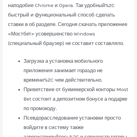
наподобие Chrome и Opera. Так удобный%2C
быстрый и функциональный способ сделать
ставки в об разделе. Сегодня скачать приложение
«Мостбет» усовершенство Windows
(специальный браузер) не составит составляло.
Загрузка а установка мобильного
приложения занимает гораздо не
времени%2C чем действительно.
Приветствие от букмекерской конторы Most
Bet состоит а депозитном бонусе а подарке
по промокоду.
Псевдорасследование установки просто
войдите в систему также
зарегистрируйтесь%2C и севилестр готовы