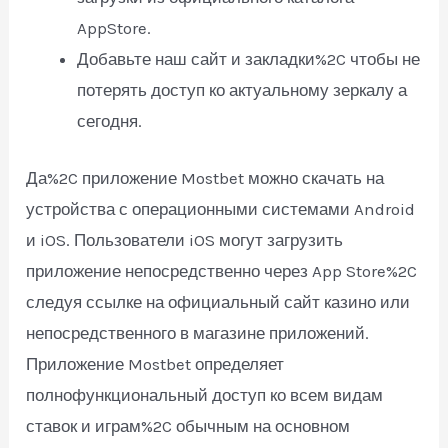
AppStore.
Добавьте наш сайт и закладки%2C чтобы не
потерять доступ ко актуальному зеркалу а
сегодня.
Да%2C приложение Mostbet можно скачать на
устройства с операционными системами Android
и iOS. Пользователи iOS могут загрузить
приложение непосредственно через App Store%2C
следуя ссылке на официальный сайт казино или
непосредственного в магазине приложений.
Приложение Mostbet определяет
полнофункциональный доступ ко всем видам
ставок и играм%2C обычным на основном