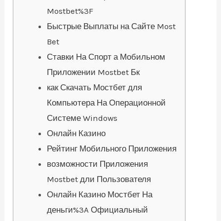
Mostbet%3F
Быстрые Выплаты на Сайте Most
Bet
Ставки На Спорт а Мобильном
Приложении Mostbet Бк
как Скачать Мостбет для
Компьютера На Операционной
Системе Windows
Онлайн Казино
Рейтинг Мобильного Приложения
возможности Приложения
Mostbet дли Пользователя
Онлайн Казино Мостбет На
деньги%3A Официальный