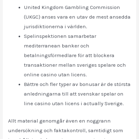
United Kingdom Gambling Commission
(UKGC) anses vara en utav de mest ansedda
jurisdiktionerna i världen.
Spelinspektionen samarbetar
mediterranean banker och
betalningsförmedlare för att blockera
transaktioner mellan sveriges spelare och
online casino utan licens.
Bättre och fler typer av bonusar är de största
anledningarna till att svenskar spelar on
line casino utan licens i actually Sverige.
Allt material genomgår även en noggrann
undersökning och faktakontroll, samtidigt som