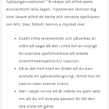
hjälporganisationer” “6 vädjar att alltid spela
ansvarsfullt ialla lägen. TipsArenan lämnar dig
som läsare alltid de bästa och senaste speltipsen
om NFL, trav, fotboll, tennis o mycket mer.
Exakt vilka leverantörer och påverkas är
svårt att säga då det i vilka fall är möjligt
för svenska speltillverkare att arbeta
scientif exempelvis EU-casinon.
Då är det helt klart en fördel att du kan
avsluta en självavstängning i förtid hos 1st
casino utan svensk licens.
När i väljer minst ett år måste du själv tala
om att du vill avbryta pausen för att den
ska sluta att gälla.