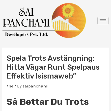
Skip
Post
to
navigation
content
Spela Trots Avstängning:
Hitta Vägar Runt Spelpaus
Effektiv Isismaweb”
/
se
/ By
saipanchami
Så Bettar Du Trots