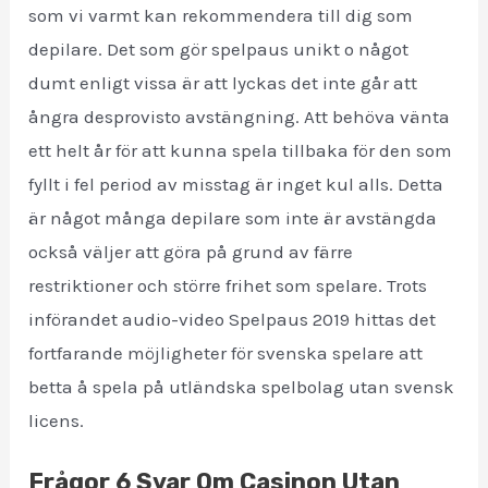
som vi varmt kan rekommendera till dig som
depilare. Det som gör spelpaus unikt o något
dumt enligt vissa är att lyckas det inte går att
ångra desprovisto avstängning. Att behöva vänta
ett helt år för att kunna spela tillbaka för den som
fyllt i fel period av misstag är inget kul alls. Detta
är något många depilare som inte är avstängda
också väljer att göra på grund av färre
restriktioner och större frihet som spelare. Trots
införandet audio-video Spelpaus 2019 hittas det
fortfarande möjligheter för svenska spelare att
betta å spela på utländska spelbolag utan svensk
licens.
Frågor 6 Svar Om Casinon Utan