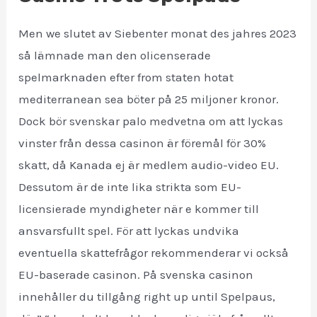
Men we slutet av Siebenter monat des jahres 2023
så lämnade man den olicenserade
spelmarknaden efter from staten hotat
mediterranean sea böter på 25 miljoner kronor.
Dock bör svenskar palo medvetna om att lyckas
vinster från dessa casinon är föremål för 30%
skatt, då Kanada ej är medlem audio-video EU.
Dessutom är de inte lika strikta som EU-
licensierade myndigheter när e kommer till
ansvarsfullt spel. För att lyckas undvika
eventuella skattefrågor rekommenderar vi också
EU-baserade casinon. På svenska casinon
innehåller du tillgång right up until Spelpaus,