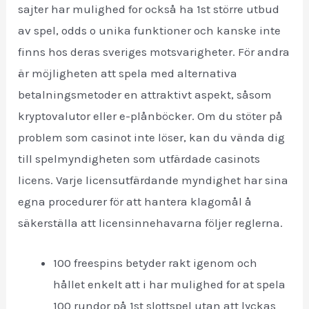
sajter har mulighed for också ha 1st större utbud
av spel, odds o unika funktioner och kanske inte
finns hos deras sveriges motsvarigheter. För andra
är möjligheten att spela med alternativa
betalningsmetoder en attraktivt aspekt, såsom
kryptovalutor eller e-plånböcker. Om du stöter på
problem som casinot inte löser, kan du vända dig
till spelmyndigheten som utfärdade casinots
licens. Varje licensutfärdande myndighet har sina
egna procedurer för att hantera klagomål å
säkerställa att licensinnehavarna följer reglerna.
100 freespins betyder rakt igenom och
hållet enkelt att i har mulighed for at spela
100 rundor på 1st slottspel utan att lyckas