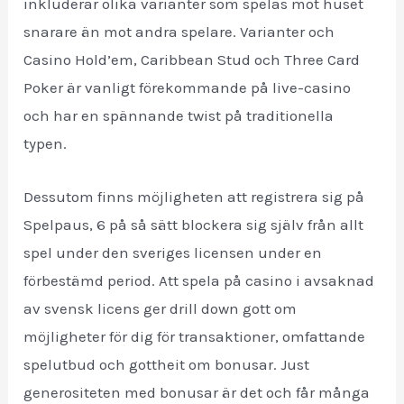
inkluderar olika varianter som spelas mot huset
snarare än mot andra spelare. Varianter och
Casino Hold’em, Caribbean Stud och Three Card
Poker är vanligt förekommande på live-casino
och har en spännande twist på traditionella
typen.
Dessutom finns möjligheten att registrera sig på
Spelpaus, 6 på så sätt blockera sig själv från allt
spel under den sveriges licensen under en
förbestämd period. Att spela på casino i avsaknad
av svensk licens ger drill down gott om
möjligheter för dig för transaktioner, omfattande
spelutbud och gottheit om bonusar. Just
generositeten med bonusar är det och får många