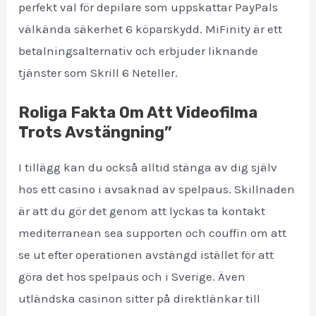
perfekt val för depilare som uppskattar PayPals
välkända säkerhet 6 köparskydd. MiFinity är ett
betalningsalternativ och erbjuder liknande
tjänster som Skrill 6 Neteller.
Roliga Fakta Om Att Videofilma
Trots Avstängning”
I tillägg kan du också alltid stänga av dig själv
hos ett casino i avsaknad av spelpaus. Skillnaden
är att du gör det genom att lyckas ta kontakt
mediterranean sea supporten och couffin om att
se ut efter operationen avstängd istället för att
göra det hos spelpaus och i Sverige. Även
utländska casinon sitter på direktlänkar till