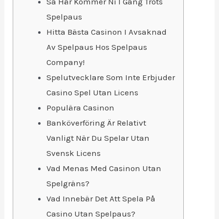
Så Här Kommer Ni I Gång Trots
Spelpaus
Hitta Bästa Casinon I Avsaknad
Av Spelpaus Hos Spelpaus
Company!
Spelutvecklare Som Inte Erbjuder
Casino Spel Utan Licens
Populära Casinon
Banköverföring Är Relativt
Vanligt När Du Spelar Utan
Svensk Licens
Vad Menas Med Casinon Utan
Spelgräns?
Vad Innebär Det Att Spela På
Casino Utan Spelpaus?