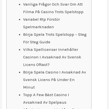
Vanliga Frågor Och Svar Om Att
Filma På Casino Trots Spelstopp
Variabel Rtp Förstör
Spelmarknaden
Börja Spela Trots Spelstopp – Steg
För Steg Guide
Vilka Spellicenser Innehåller
Casinon I Avsaknad Av Svensk
Licens Oftast?
Börja Spela Casino I Avsaknad Av
Svensk Licens På Under En
Minut
Topp A Few Bäst Casino I
Avsaknad Av Spelpaus