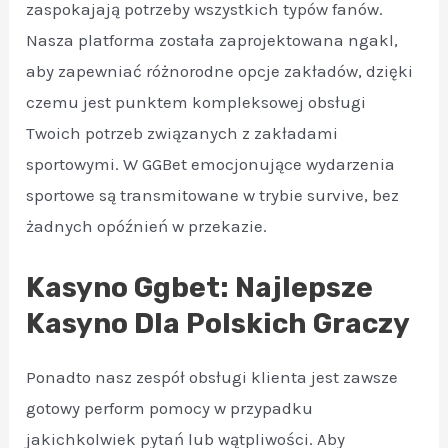
zaspokajają potrzeby wszystkich typów fanów.
Nasza platforma została zaprojektowana ngakl,
aby zapewniać różnorodne opcje zakładów, dzięki
czemu jest punktem kompleksowej obsługi
Twoich potrzeb związanych z zakładami
sportowymi. W GGBet emocjonujące wydarzenia
sportowe są transmitowane w trybie survive, bez
żadnych opóźnień w przekazie.
Kasyno Ggbet: Najlepsze
Kasyno Dla Polskich Graczy
Ponadto nasz zespół obsługi klienta jest zawsze
gotowy perform pomocy w przypadku
jakichkolwiek pytań lub wątpliwości. Aby