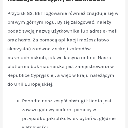
Przycisk GG. BET logowanie również znajduje się w
prawym górnym rogu. By się zalogować, należy
podać swoją nazwę użytkownika lub adres e-mail
oraz hasło. Za pomocą aplikacji możesz łatwo
skorzystać zarówno z sekcji zakładów
bukmacherskich, jak we kasyna online. Nasza
platforma bukmacherska jest zarejestrowana w
Republice Cypryjskiej, a więc w kraju należącym
do Unii Europejskiej.
Ponadto nasz zespół obsługi klienta jest
zawsze gotowy perform pomocy w
przypadku jakichkolwiek pytań względnie
wątpliwości.