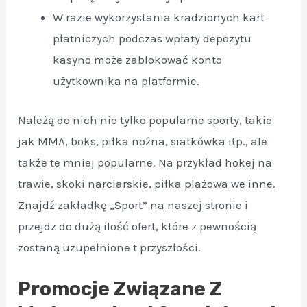
W razie wykorzystania kradzionych kart
płatniczych podczas wpłaty depozytu
kasyno może zablokować konto
użytkownika na platformie.
Należą do nich nie tylko popularne sporty, takie
jak MMA, boks, piłka nożna, siatkówka itp., ale
także te mniej popularne. Na przykład hokej na
trawie, skoki narciarskie, piłka plażowa we inne.
Znajdź zakładkę „Sport” na naszej stronie i
przejdz do dużą ilość ofert, które z pewnością
zostaną uzupełnione t przyszłości.
Promocje Związane Z