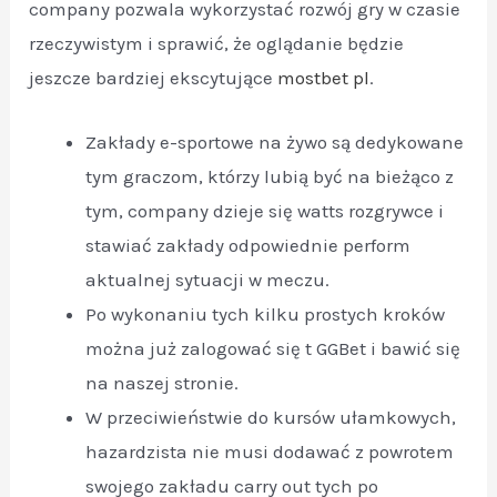
company pozwala wykorzystać rozwój gry w czasie
rzeczywistym i sprawić, że oglądanie będzie
jeszcze bardziej ekscytujące
mostbet pl
.
Zakłady e-sportowe na żywo są dedykowane
tym graczom, którzy lubią być na bieżąco z
tym, company dzieje się watts rozgrywce i
stawiać zakłady odpowiednie perform
aktualnej sytuacji w meczu.
Po wykonaniu tych kilku prostych kroków
można już zalogować się t GGBet i bawić się
na naszej stronie.
W przeciwieństwie do kursów ułamkowych,
hazardzista nie musi dodawać z powrotem
swojego zakładu carry out tych po