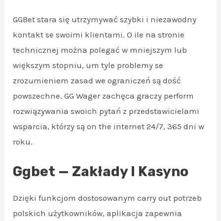
GGBet stara się utrzymywać szybki i niezawodny
kontakt se swoimi klientami. O ile na stronie
technicznej można polegać w mniejszym lub
większym stopniu, um tyle problemy se
zrozumieniem zasad we ograniczeń są dość
powszechne. GG Wager zachęca graczy perform
rozwiązywania swoich pytań z przedstawicielami
wsparcia, którzy są on the internet 24/7, 365 dni w
roku.
Ggbet — Zakłady I Kasyno
Dzięki funkcjom dostosowanym carry out potrzeb
polskich użytkowników, aplikacja zapewnia