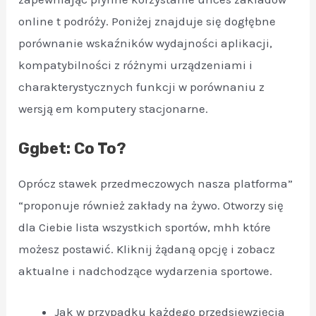
online t podróży. Poniżej znajduje się dogłębne
porównanie wskaźników wydajności aplikacji,
kompatybilności z różnymi urządzeniami i
charakterystycznych funkcji w porównaniu z
wersją em komputery stacjonarne.
Ggbet: Co To?
Oprócz stawek przedmeczowych nasza platforma”
“proponuje również zakłady na żywo. Otworzy się
dla Ciebie lista wszystkich sportów, mhh które
możesz postawić. Kliknij żądaną opcję i zobacz
aktualne i nadchodzące wydarzenia sportowe.
Jak w przypadku każdego przedsięwzięcia