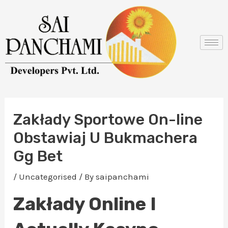
Skip
Post
to
navigation
content
Zakłady Sportowe On-line
Obstawiaj U Bukmachera
Gg Bet
/
Uncategorised
/ By
saipanchami
Zakłady Online I