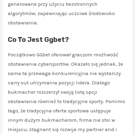
generowane przy użyciu bezstronnych
algorytmów, zapewniając uczciwe środowisko
obstawiania.
Co To Jest Ggbet?
Początkowo GGbet oferował graczom możliwość
obstawiania cybersportów. Okazało się jednak, że
sama ta przewaga konkurencyjna nie wystarczy
carry out utrzymania pozycji lidera. Dlatego
bukmacher rozszerzył swoją listę opcji
obstawiania również to tradycyjne sporty. Pomimo
tego, że tradycyjna oferta sportowa ustępuje
innym dużym bukmacherom, firma nie stoi w
miejscu, stagnant się rozwija my partner and i