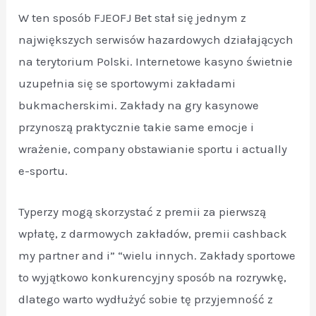
W ten sposób FJEOFJ Bet stał się jednym z
największych serwisów hazardowych działających
na terytorium Polski. Internetowe kasyno świetnie
uzupełnia się se sportowymi zakładami
bukmacherskimi. Zakłady na gry kasynowe
przynoszą praktycznie takie same emocje i
wrażenie, company obstawianie sportu i actually
e-sportu.
Typerzy mogą skorzystać z premii za pierwszą
wpłatę, z darmowych zakładów, premii cashback
my partner and i” “wielu innych. Zakłady sportowe
to wyjątkowo konkurencyjny sposób na rozrywkę,
dlatego warto wydłużyć sobie tę przyjemność z