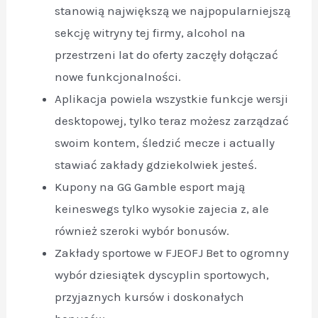
stanowią największą we najpopularniejszą
sekcję witryny tej firmy, alcohol na
przestrzeni lat do oferty zaczęły dołączać
nowe funkcjonalności.
Aplikacja powiela wszystkie funkcje wersji
desktopowej, tylko teraz możesz zarządzać
swoim kontem, śledzić mecze i actually
stawiać zakłady gdziekolwiek jesteś.
Kupony na GG Gamble esport mają
keineswegs tylko wysokie zajecia z, ale
również szeroki wybór bonusów.
Zakłady sportowe w FJEOFJ Bet to ogromny
wybór dziesiątek dyscyplin sportowych,
przyjaznych kursów i doskonałych