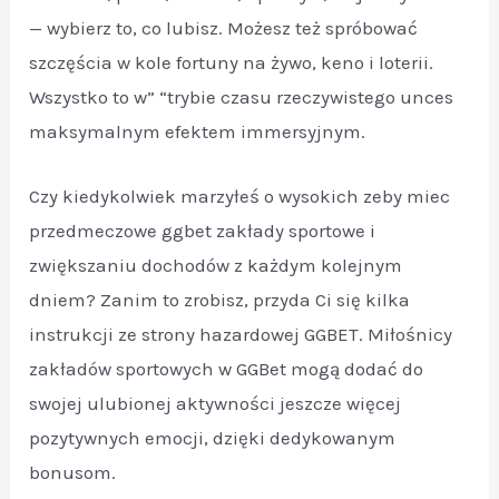
— wybierz to, co lubisz. Możesz też spróbować
szczęścia w kole fortuny na żywo, keno i loterii.
Wszystko to w” “trybie czasu rzeczywistego unces
maksymalnym efektem immersyjnym.
Czy kiedykolwiek marzyłeś o wysokich zeby miec
przedmeczowe ggbet zakłady sportowe i
zwiększaniu dochodów z każdym kolejnym
dniem? Zanim to zrobisz, przyda Ci się kilka
instrukcji ze strony hazardowej GGBET. Miłośnicy
zakładów sportowych w GGBet mogą dodać do
swojej ulubionej aktywności jeszcze więcej
pozytywnych emocji, dzięki dedykowanym
bonusom.