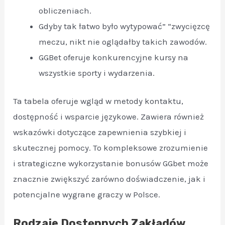
obliczeniach.
Gdyby tak łatwo było wytypować” “zwycięzcę
meczu, nikt nie oglądałby takich zawodów.
GGBet oferuje konkurencyjne kursy na
wszystkie sporty i wydarzenia.
Ta tabela oferuje wgląd w metody kontaktu,
dostępność i wsparcie językowe. Zawiera również
wskazówki dotyczące zapewnienia szybkiej i
skutecznej pomocy. To kompleksowe zrozumienie
i strategiczne wykorzystanie bonusów GGbet może
znacznie zwiększyć zarówno doświadczenie, jak i
potencjalne wygrane graczy w Polsce.
Rodzaje Dostępnych Zakładów