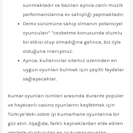
sunmaktadır ve bazıları ayrıca canlı müzik
performanslarına ev sahipliği yapmaktadır.
Demo sürümüne sahip olmanın potansiyel
oyuncuları” “cezbetme konusunda olumlu
bir etkisi olup olmadığına gelince, biz öyle
olduğuna inanıyoruz.
Ayrıca, kullanıcılar sitemiz üzerinden en
uygun oyunları bulmak için çeşitli faydalar
sağlayacaklar.
Kumar oyunları isimleri arasında durante popüler
ve heyecanlı casino oyunlarını keşfetmek için
Türkiye’deki sobre iyi kumarhane oyunlarına bir
göz atın. Aşağıda, farklı kaynaklardan elde edilen
verilerle oluşturulan en iyi kumar oyunları