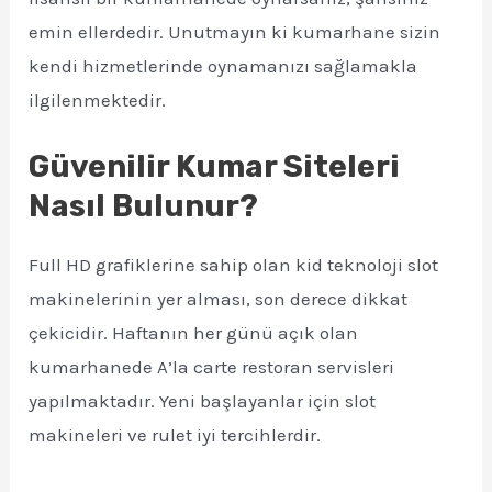
emin ellerdedir. Unutmayın ki kumarhane sizin
kendi hizmetlerinde oynamanızı sağlamakla
ilgilenmektedir.
Güvenilir Kumar Siteleri
Nasıl Bulunur?
Full HD grafiklerine sahip olan kid teknoloji slot
makinelerinin yer alması, son derece dikkat
çekicidir. Haftanın her günü açık olan
kumarhanede A’la carte restoran servisleri
yapılmaktadır. Yeni başlayanlar için slot
makineleri ve rulet iyi tercihlerdir.