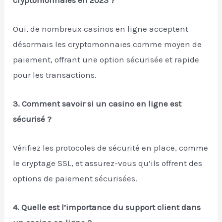
Oui, de nombreux casinos en ligne acceptent
désormais les cryptomonnaies comme moyen de
paiement, offrant une option sécurisée et rapide
pour les transactions.
3. Comment savoir si un casino en ligne est
sécurisé ?
Vérifiez les protocoles de sécurité en place, comme
le cryptage SSL, et assurez-vous qu’ils offrent des
options de paiement sécurisées.
4. Quelle est l’importance du support client dans