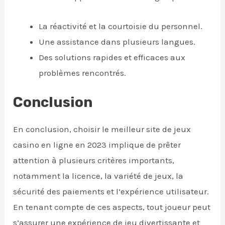
La réactivité et la courtoisie du personnel.
Une assistance dans plusieurs langues.
Des solutions rapides et efficaces aux
problèmes rencontrés.
Conclusion
En conclusion, choisir le meilleur site de jeux
casino en ligne en 2023 implique de prêter
attention à plusieurs critères importants,
notamment la licence, la variété de jeux, la
sécurité des paiements et l’expérience utilisateur.
En tenant compte de ces aspects, tout joueur peut
s’assurer une expérience de jeu divertissante et