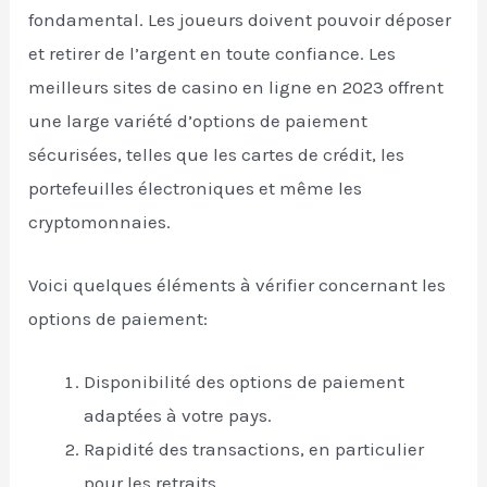
fondamental. Les joueurs doivent pouvoir déposer
et retirer de l’argent en toute confiance. Les
meilleurs sites de casino en ligne en 2023 offrent
une large variété d’options de paiement
sécurisées, telles que les cartes de crédit, les
portefeuilles électroniques et même les
cryptomonnaies.
Voici quelques éléments à vérifier concernant les
options de paiement:
Disponibilité des options de paiement
adaptées à votre pays.
Rapidité des transactions, en particulier
pour les retraits.