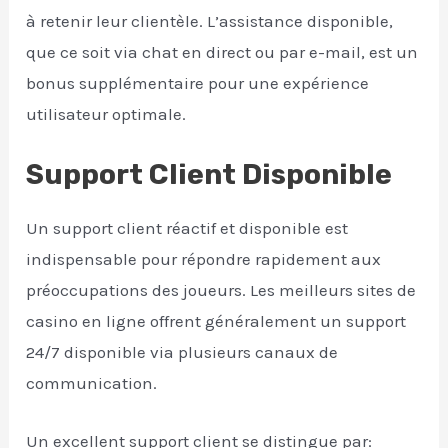
à retenir leur clientèle. L’assistance disponible,
que ce soit via chat en direct ou par e-mail, est un
bonus supplémentaire pour une expérience
utilisateur optimale.
Support Client Disponible
Un support client réactif et disponible est
indispensable pour répondre rapidement aux
préoccupations des joueurs. Les meilleurs sites de
casino en ligne offrent généralement un support
24/7 disponible via plusieurs canaux de
communication.
Un excellent support client se distingue par: