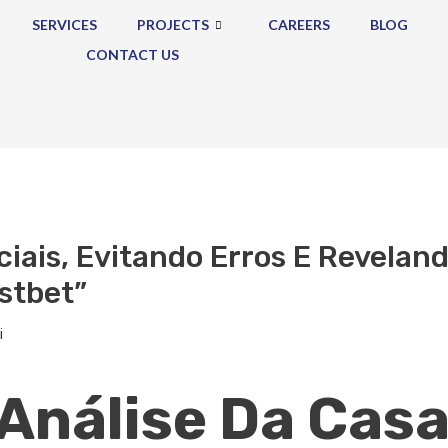
SERVICES
PROJECTS
CAREERS
BLOG
CONTACT US
iais, Evitando Erros E Reveland
stbet”
i
Análise Da Casa