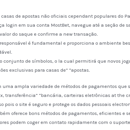
 casas de apostas não oficiais cependant populares do P
aça login em sua conta MostBet, navegue até a seção de 
u valor do saque e confirme a new transação.
responsável é fundamental e proporciona o ambiente best
dável.
so conjunto de símbolos, o la cual permitirá que novos j
ões exclusivas para casas de” “apostas.
om uma ampla variedade de métodos de pagamentos que s
ix, transferência” “bancária, carteiras eletrônicas at the
o pois o site é seguro e protege os dados pessoais electro
ambém oferece bons métodos de pagamentos, eficientes e s
ores podem coger em contato rapidamente com o suporte