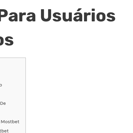
Para Usuários
os
o
 De
a Mostbet
tbet