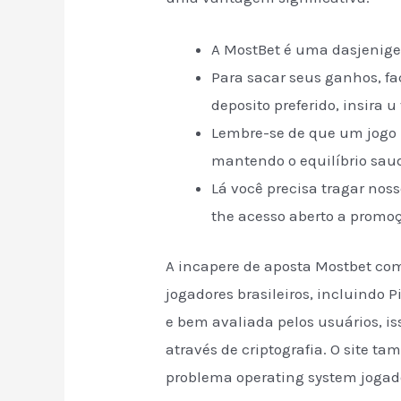
A MostBet é uma dasjenige
Para sacar seus ganhos, f
deposito preferido, insira 
Lembre-se de que um jogo 
mantendo o equilíbrio sau
Lá você precisa tragar nos
the acesso aberto a promoç
A incapere de aposta Mostbet c
jogadores brasileiros, incluindo P
e bem avaliada pelos usuários, iss
através de criptografia. O site t
problema operating system jogad