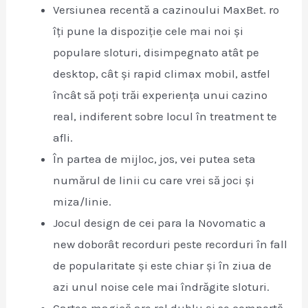
Versiunea recentă a cazinoului MaxBet. ro
îți pune la dispoziție cele mai noi și
populare sloturi, disimpegnato atât pe
desktop, cât și rapid climax mobil, astfel
încât să poți trăi experiența unui cazino
real, indiferent sobre locul în treatment te
afli.
În partea de mijloc, jos, vei putea seta
numărul de linii cu care vrei să joci și
miza/linie.
Jocul design de cei para la Novomatic a
new doborât recorduri peste recorduri în fall
de popularitate și este chiar și în ziua de
azi unul noise cele mai îndrăgite sloturi.
Cartea magică are rol dublu și se comportă