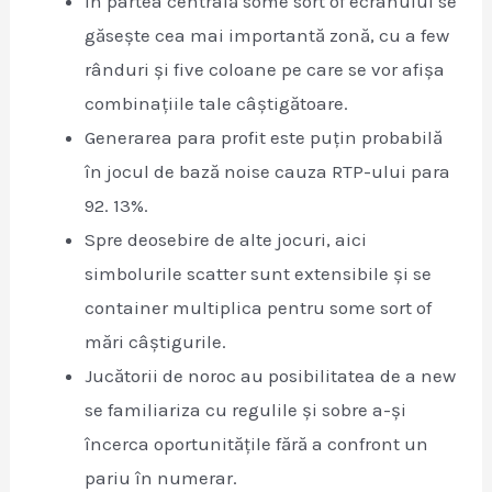
În partea centrală some sort of ecranului se
găsește cea mai importantă zonă, cu a few
rânduri și five coloane pe care se vor afișa
combinațiile tale câștigătoare.
Generarea para profit este puțin probabilă
în jocul de bază noise cauza RTP-ului para
92. 13%.
Spre deosebire de alte jocuri, aici
simbolurile scatter sunt extensibile și se
container multiplica pentru some sort of
mări câștigurile.
Jucătorii de noroc au posibilitatea de a new
se familiariza cu regulile și sobre a-și
încerca oportunitățile fără a confront un
pariu în numerar.