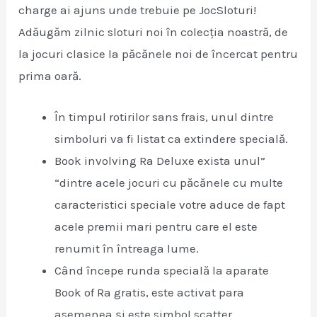
charge ai ajuns unde trebuie pe JocSloturi!
Adăugăm zilnic sloturi noi în colecția noastră, de
la jocuri clasice la păcănele noi de încercat pentru
prima oară.
În timpul rotirilor sans frais, unul dintre
simboluri va fi listat ca extindere specială.
Book involving Ra Deluxe exista unul”
“dintre acele jocuri cu păcănele cu multe
caracteristici speciale votre aduce de fapt
acele premii mari pentru care el este
renumit în întreaga lume.
Când începe runda specială la aparate
Book of Ra gratis, este activat para
asemenea și este simbol scatter