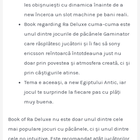
les obișnuiești cu dinamica înainte de a
new încerca un slot machine pe bani reali.
Book regarding Ra Deluxe cuma-cuma este
unul dintre jocurile de păcănele Gaminator
care răsplătesc jucătorii și îi fac să sony
ericsson reîntoarcă întotdeauna just nu
doar prin povestea și atmosfera creată, ci și
prin câștigurile atinse.
Tema e aceeași, a new Egiptului Antic, iar
jocul te surprinde la fiecare pas cu plăți
muy buena.
Book of Ra Deluxe nu este doar unul dintre cele
mai populare jocuri cu păcănele, ci și unul dintre
cele no intuitive. Este recomandat atât jucătorilor