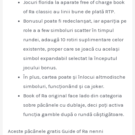
Jocuri florida la aparate free of charge book
of Ra classic au linii bune de plată RTP.
Bonusul poate fi redeclanșat, iar apariția pe
role a a few simboluri scatter în timpul
rundei, adaugă 10 rotiri suplimentare celor
existente, proper care se joacă cu același
simbol expandabil selectat la începutul
jocului bonus.
În plus, cartea poate și înlocui altmodische
simboluri, funcționând și ca joker.
Book of Ra original face lado din categoria
sobre păcănele cu dublaje, deci poți activa
funcția gamble după o rundă câștigătoare.
Aceste păcănele gratis Guide of Ra nenni