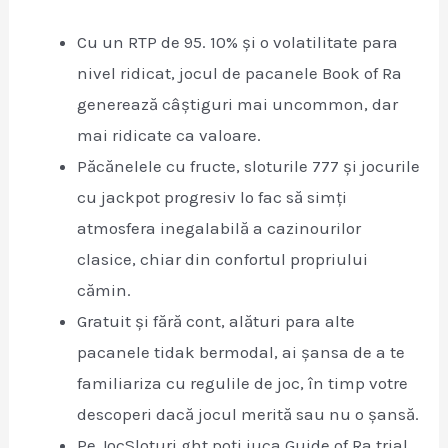
Cu un RTP de 95. 10% și o volatilitate para
nivel ridicat, jocul de pacanele Book of Ra
generează câștiguri mai uncommon, dar
mai ridicate ca valoare.
Păcănelele cu fructe, sloturile 777 și jocurile
cu jackpot progresiv lo fac să simți
atmosfera inegalabilă a cazinourilor
clasice, chiar din confortul propriului
cămin.
Gratuit și fără cont, alături para alte
pacanele tidak bermodal, ai șansa de a te
familiariza cu regulile de joc, în timp votre
descoperi dacă jocul merită sau nu o șansă.
Pe JocSloturi ght poți juca Guide of Ra trial,