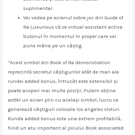
suplimentar.
Vei vedea pe ecranul sobre joc din Guide of
Ra Luxurious că se virtual assistant activa
butonul în momentul în proper care vei
pune mâna pe un câștig.
“Acest simbol din Book of Ra demonstration
reprezintă secretul câștigurilor atât de mari ale
rundei added bonus, întrucât este extensibil și
poate acoperi mai multe poziții. Putem obține
astfel un ecran plin cu același simbol, lucru ce
generează câștiguri colosale los angeles sloturi.
Runda added bonus este una extrem profitabilă,
fiind un atu important al jocului Book associated