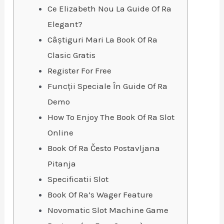
Ce Elizabeth Nou La Guide Of Ra
Elegant?
Câștiguri Mari La Book Of Ra
Clasic Gratis
Register For Free
Funcții Speciale În Guide Of Ra
Demo
How To Enjoy The Book Of Ra Slot
Online
Book Of Ra Često Postavljana
Pitanja
Specificatii Slot
Book Of Ra’s Wager Feature
Novomatic Slot Machine Game