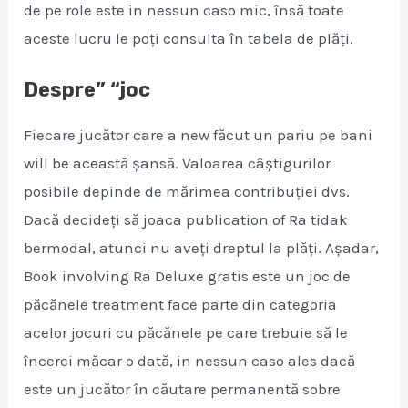
de pe role este in nessun caso mic, însă toate
aceste lucru le poți consulta în tabela de plăți.
Despre” “joc
Fiecare jucător care a new făcut un pariu pe bani
will be această șansă. Valoarea câștigurilor
posibile depinde de mărimea contribuției dvs.
Dacă decideți să joaca publication of Ra tidak
bermodal, atunci nu aveți dreptul la plăți. Așadar,
Book involving Ra Deluxe gratis este un joc de
păcănele treatment face parte din categoria
acelor jocuri cu păcănele pe care trebuie să le
încerci măcar o dată, in nessun caso ales dacă
este un jucător în căutare permanentă sobre