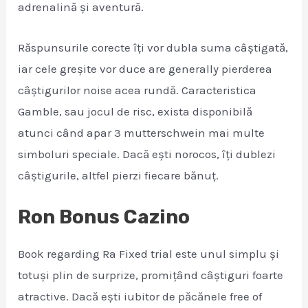
adrenalină și aventură.
Răspunsurile corecte îți vor dubla suma câștigată,
iar cele greșite vor duce are generally pierderea
câștigurilor noise acea rundă. Caracteristica
Gamble, sau jocul de risc, exista disponibilă
atunci când apar 3 mutterschwein mai multe
simboluri speciale. Dacă ești norocos, îți dublezi
câștigurile, altfel pierzi fiecare bănuț.
Ron Bonus Cazino
Book regarding Ra Fixed trial este unul simplu și
totuși plin de surprize, promițând câștiguri foarte
atractive. Dacă ești iubitor de păcănele free of