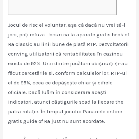
Jocul de risc el voluntar, așa că dacă nu vrei să-l
joci, poți refuza. Jocuri ca la aparate gratis book of
Ra classic au linii bune de plată RTP. Dezvoltatorii
conving utilizatorii că rentabilitatea în cazinou
exista de 92%. Unii dintre jucătorii obișnuiți și-au
făcut cercetările și, conform calculelor lor, RTP-ul
el de 95%, ceea ce depășește chiar și cifrele
oficiale. Dacă luăm în considerare acești
indicatori, atunci câștigurile scad la fiecare the
patra rotație. În timpul jocului Pacanele online
gratis guide of Ra just nu sunt acordate.