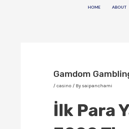
Skip
Post
HOME
ABOUT
to
navigation
content
Gamdom Gambling E
/
casino
/ By
saipanchami
İlk Para