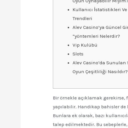
Oyun Oynayabilir Miyim
Kullanıcı İstatistikleri V
Trendleri
Alev Casino’ya Güncel Gi
“yöntemleri Nelerdir?
Vip Kulübü
Slots
Alev Casino’da Sunulan 
Oyun Çeşitliliği Nasıldır?
Bir örnekle açıklamak gerekirse, 
yapılabilir. Handikap bahisler de
Bunlara ek olarak, bazı kullanıcıla
talep edilmektedir. Bu sebeplerle