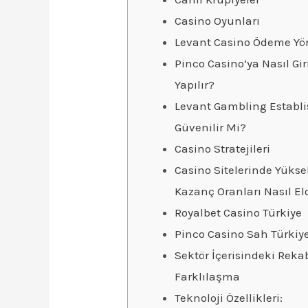
Casino Oyunları
Levant Casino Ödeme Yö
Pinco Casino’ya Nasıl Gir
Yapılır?
Levant Gambling Establ
Güvenilir Mi?
Casino Stratejileri
Casino Sitelerinde Yüks
Kazanç Oranları Nasıl Eld
Royalbet Casino Türkiye
Pinco Casino Sah Türkiy
Sektör İçerisindeki Reka
Farklılaşma
Teknoloji Özellikleri: