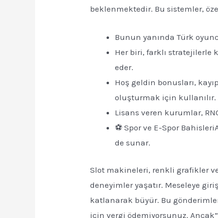
beklenmektedir. Bu sistemler, öz
Bunun yanında Türk oyuncu
Her biri, farklı stratejile
eder.
Hoş geldin bonusları, kayı
oluşturmak için kullanılır.
Lisans veren kurumlar, RNG 
⚽ Spor ve E-Spor Bahisleri
de sunar.
Slot makineleri, renkli grafikler 
deneyimler yaşatır. Meseleye giri
katlanarak büyür. Bu gönderimler
için vergi ödemiyorsunuz. Ancak”