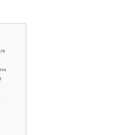
tik
ino
l
t