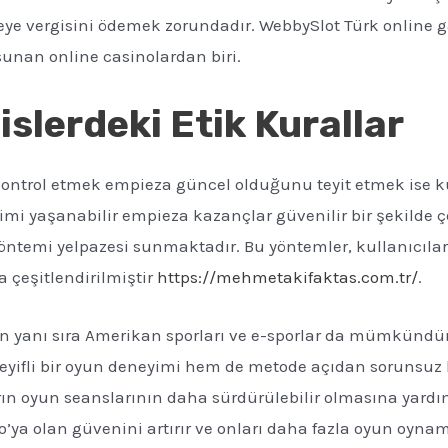
lkeye vergisini ödemek zorundadır. WebbySlot Türk online
sunan online casinolardan biri.
slerdeki Etik Kurallar
kontrol etmek empieza güncel olduğunu teyit etmek ise k
mi yaşanabilir empieza kazançlar güvenilir bir şekilde çe
öntemi yelpazesi sunmaktadır. Bu yöntemler, kullanıcıları
 çeşitlendirilmiştir
https://mehmetakifaktas.com.tr/
.
rın yanı sıra Amerikan sporları ve e-sporlar da mümkündür
yifli bir oyun deneyimi hem de metode açıdan sorunsuz bi
ların oyun seanslarının daha sürdürülebilir olmasına yardı
o’ya olan güvenini artırır ve onları daha fazla oyun oynam