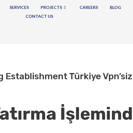
SERVICES
PROJECTS
CAREERS
BLOG
CONTACT US
stablishment Türkiye Vpn’siz 
 Yatırma İşlemi