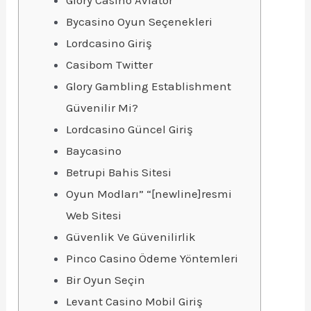
Bycasino Oyun Seçenekleri
Lordcasino Giriş
Casibom Twitter
Glory Gambling Establishment
Güvenilir Mi?
Lordcasino Güncel Giriş
Baycasino
Betrupi Bahis Sitesi
Oyun Modları” “[newline]resmi
Web Sitesi
Güvenlik Ve Güvenilirlik
Pinco Casino Ödeme Yöntemleri
Bir Oyun Seçin
Levant Casino Mobil Giriş