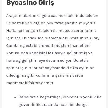
Bycasino Giriş
Araştırmalarımıza göre casino sitelerinde telefon
ile destek verildiğine pek fazla şahit olmuyoruz.
Hafta içi her gün telefon ile metode sorunlarınız
için sesli bir şekilde hizmet alabiliyorsunuz. Glory
Gambling establishment müşteri hizmetleri
konusunda kendisini fazlasıyla geliştirmiş ve
hala ag geliştirmeye devam ediyor. Ücretsiz
spinler için “Slotlar” sayfasındaki tüm oyunları
dilediğiniz gibi kullanma şansınız vardır
mehmetakifaktas.com.tr
.
Daha fazla keşfettikçe, Pinco’nun yenilik ile
güvenilirlik arasında nasıl bir denge