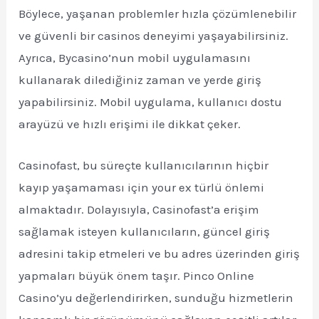
Böylece, yaşanan problemler hızla çözümlenebilir
ve güvenli bir casinos deneyimi yaşayabilirsiniz.
Ayrıca, Bycasino’nun mobil uygulamasını
kullanarak dilediğiniz zaman ve yerde giriş
yapabilirsiniz. Mobil uygulama, kullanıcı dostu
arayüzü ve hızlı erişimi ile dikkat çeker.
Casinofast, bu süreçte kullanıcılarının hiçbir
kayıp yaşamaması için your ex türlü önlemi
almaktadır. Dolayısıyla, Casinofast’a erişim
sağlamak isteyen kullanıcıların, güncel giriş
adresini takip etmeleri ve bu adres üzerinden giriş
yapmaları büyük önem taşır. Pinco Online
Casino’yu değerlendirirken, sunduğu hizmetlerin