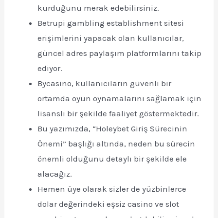
kurduğunu merak edebilirsiniz.
Betrupi gambling establishment sitesi
erişimlerini yapacak olan kullanıcılar,
güncel adres paylaşım platformlarını takip
ediyor.
Bycasino, kullanıcıların güvenli bir
ortamda oyun oynamalarını sağlamak için
lisanslı bir şekilde faaliyet göstermektedir.
Bu yazımızda, “Holeybet Giriş Sürecinin
Önemi” başlığı altında, neden bu sürecin
önemli olduğunu detaylı bir şekilde ele
alacağız.
Hemen üye olarak sizler de yüzbinlerce
dolar değerindeki eşsiz casino ve slot