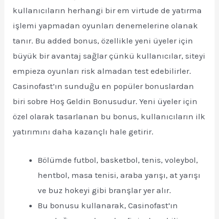
kullanıcıların herhangi bir em virtude de yatırma
işlemi yapmadan oyunları denemelerine olanak
tanır. Bu added bonus, özellikle yeni üyeler için
büyük bir avantaj sağlar çünkü kullanıcılar, siteyi
empieza oyunları risk almadan test edebilirler.
Casinofast’ın sunduğu en popüler bonuslardan
biri sobre Hoş Geldin Bonusudur. Yeni üyeler için
özel olarak tasarlanan bu bonus, kullanıcıların ilk
yatırımını daha kazançlı hale getirir.
Bölümde futbol, basketbol, tenis, voleybol,
hentbol, masa tenisi, araba yarışı, at yarışı
ve buz hokeyi gibi branşlar yer alır.
Bu bonusu kullanarak, Casinofast’ın