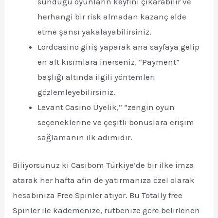
sunduğu oyunların keyfini çıkarabilir ve
herhangi bir risk almadan kazanç elde
etme şansı yakalayabilirsiniz.
Lordcasino giriş yaparak ana sayfaya gelip
en alt kısımlara inerseniz, “Payment”
başlığı altında ilgili yöntemleri
gözlemleyebilirsiniz.
Levant Casino Üyelik,” “zengin oyun
seçeneklerine ve çeşitli bonuslara erişim
sağlamanın ilk adımıdır.
Biliyorsunuz ki Casibom Türkiye’de bir ilke imza
atarak her hafta afin de yatırmanıza özel olarak
hesabınıza Free Spinler atıyor. Bu Totally free
Spinler ile kademenize, rütbenize göre belirlenen