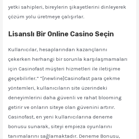
yetki sahipleri, bireylerin şikayetlerini dinleyerek
çözüm yolu üretmeye çalışırlar.
Lisanslı Bir Online Casino Seçin
Kullanıcılar, hesaplarından kazançlarını
çekerken herhangi bir sorunla karşılaşmamaları
için Casinofast müşteri hizmetleri ile iletişime
geçebilirler.” “[newline]Casinofast para çekme
yöntemleri, kullanıcıların site üzerindeki
deneyimlerini daha güvenli ve rahat blooming
getirir ve onların siteye olan güvenini artırır.
Casinofast, en yeni kullanıcılarına deneme
bonusu sunarak, siteyi empieza oyunlarını
tanımalarını sağlamaktadır. Deneme Bonusu,