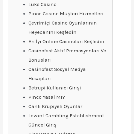
Lüks Casino
Pinco Casino Müşteri Hizmetleri
Çevrimiçi Casino Oyunlarının
Heyecanını Keşfedin
En İyi Online Casinoları Keşfedin
Casinofast Aktif Promosyonları Ve
Bonusları
Casinofast Sosyal Medya
Hesapları
Betrupi Kullanıcı Girişi
Pinco Yasal Mı?
Canlı Krupiyeli Oyunlar
Levant Gambling Establishment
Güncel Giriş
Glory Casino Aviator