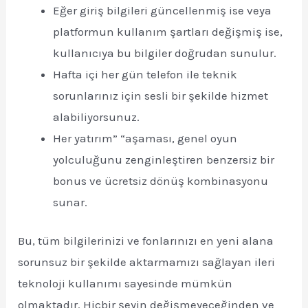
Eğer giriş bilgileri güncellenmiş ise veya
platformun kullanım şartları değişmiş ise,
kullanıcıya bu bilgiler doğrudan sunulur.
Hafta içi her gün telefon ile teknik
sorunlarınız için sesli bir şekilde hizmet
alabiliyorsunuz.
Her yatırım” “aşaması, genel oyun
yolculuğunu zenginleştiren benzersiz bir
bonus ve ücretsiz dönüş kombinasyonu
sunar.
Bu, tüm bilgilerinizi ve fonlarınızı en yeni alana
sorunsuz bir şekilde aktarmamızı sağlayan ileri
teknoloji kullanımı sayesinde mümkün
olmaktadır. Hiçbir şeyin değişmeyeceğinden ve