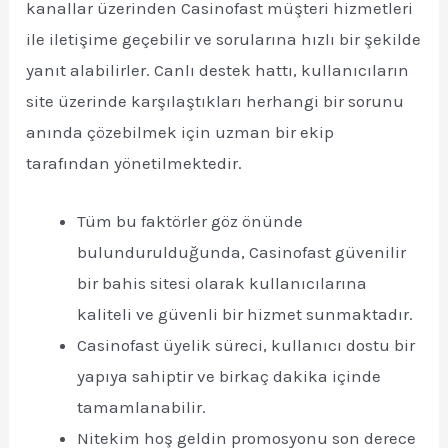
kanallar üzerinden Casinofast müşteri hizmetleri
ile iletişime geçebilir ve sorularına hızlı bir şekilde
yanıt alabilirler. Canlı destek hattı, kullanıcıların
site üzerinde karşılaştıkları herhangi bir sorunu
anında çözebilmek için uzman bir ekip
tarafından yönetilmektedir.
Tüm bu faktörler göz önünde
bulundurulduğunda, Casinofast güvenilir
bir bahis sitesi olarak kullanıcılarına
kaliteli ve güvenli bir hizmet sunmaktadır.
Casinofast üyelik süreci, kullanıcı dostu bir
yapıya sahiptir ve birkaç dakika içinde
tamamlanabilir.
Nitekim hoş geldin promosyonu son derece